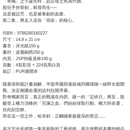
「奇獨」之子誕生時，必以母之死為代價。
胎兒手持骨劍，弒母而生──
這是被詛咒，也是被眷顧的血脈。
第二集，將走入這份「宿命」的核心。
ISBN：9786260160227
尺寸：14.8 x 21 cm
書衣：沐光紙150 g
書封：波麗銅西250 g
內頁：JSP特級道林100 g
頁數：4頁彩頁 + 224頁黑白頁
裝訂：PUR廣開本
隨著假和親計畫崩解，半龍帝國與連嶽城邦國僅隔一線即全面開
戰。決定兩國命運的談判拉開序幕。
對奇獨家而言，真正的戰場在內部。薩一的「定終日」將至，覬
覦登上權力頂峰的「完滿之血」們紛紛採取行動。權力與命運，
在此刻交鋒。
而在這一切之外，哈赤斜，正觸碰家族最深的禁忌......
本次完全延續第一集首刷版的工藝規格，再次挑戰紙本書的精品