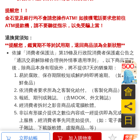
提醒您！！
金石堂及銀行均不會請您操作ATM! 如接獲電話要求您前往
ATM提款機，請不要聽從指示，以免受騙上當！
退換貨須知：
**提醒您，鑑賞期不等於試用期，退回商品須為全新狀態**
依據「消費者保護法」第19條及行政院消費者保護處公告之
「通訊交易解除權合理例外情事適用準則」，以下商品購買
後，除商品本身有瑕疵外，將不提供7天的猶豫期：
易於腐敗、保存期限較短或解約時即將逾期。（如：生
鮮食品）
會
依消費者要求所為之客製化給付。（客製化商品）
報紙、期刊或雜誌。（含MOOK、外文雜誌）
員
經消費者拆封之影音商品或電腦軟體。
非以有形媒介提供之數位內容或一經提供即為完成之線
日
上服務，經消費者事先同意始提供。（如：電子書、電
子雜誌、下載版軟體、虛擬商品…等）
已拆封之個人衛生用品。（如：內衣褲、刮鬍刀、除毛
立即結帳
加入購物車