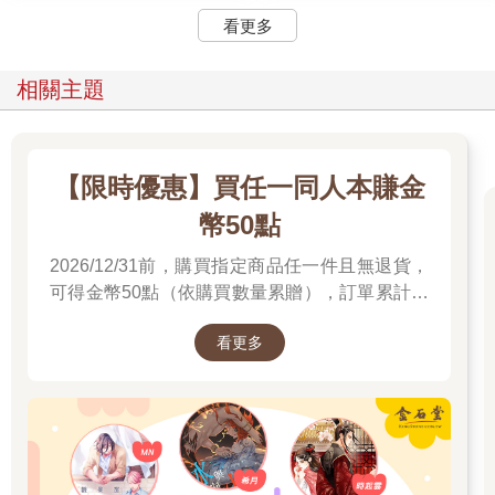
看更多
相關主題
【限時優惠】買任一同人本賺金
幣50點
2026/12/31前，購買指定商品任一件且無退貨，
可得金幣50點（依購買數量累贈），訂單累計無
上限！ （※金幣預計於取貨14天後發送，發送日
看更多
起次月月底到期，請依「會員中心-金幣查詢」資
料為準。金石堂網路書店有權決定取消、終止、
修改或暫停本活動。）