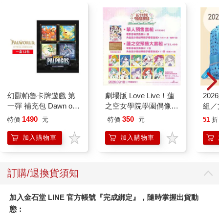
幻獸帕魯卡牌遊戲 第
劇場版 Love Live！蓮
20
一彈 補充包 Dawn of
之空女學院學園偶像俱
組／
Palpagos（日文版一
樂部 Bloom Garden
1490
350
特價
元
特價
元
51
折
盒）
Party單人套票
加入購物車
加入購物車
訂購/退換貨須知
加入金石堂 LINE 官方帳號『完成綁定』，隨時掌握出貨動
態：