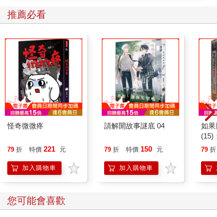
推薦必看
怪奇微微疼
請解開故事謎底 04
如果
(1
貓漫
221
150
79
折
特價
元
79
折
特價
元
79
折
加入購物車
加入購物車
您可能會喜歡