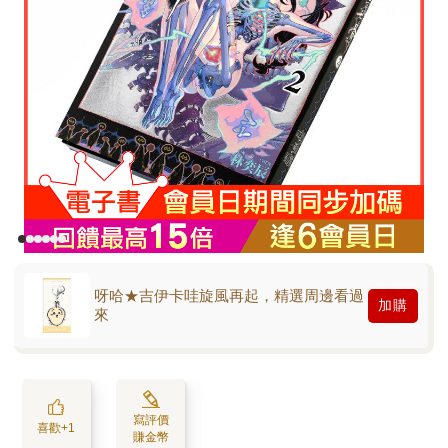
呀哈★吉伊卡哇旋風再起，精選周邊看過
加購
來
寫評價
喜歡+1
賺金幣