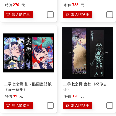
270
788
特價
元
特價
元
加入購物車
加入購物車
二零七之骨 雙卡貼圖鑑貼紙
二零七之骨 書籤《祝你去
《薩一寫樂》
死》
99
120
特價
元
特價
元
加入購物車
加入購物車