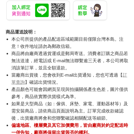
商品運送說明：
本公司所提供的產品配送區域範圍目前僅限台灣本島。注
意！收件地址請勿為郵政信箱。
商品將由廠商透過貨運或是郵局寄送。消費者訂購之商品若
無法送達，經電話或 E-mail無法聯繫逾三天者，本公司將取
消該筆訂單，並且全額退款。
當廠商出貨後，您會收到E-mail出貨通知，您也可透過【
訂
單查詢
】確認出貨情況。
產品顏色可能會因網頁呈現與拍攝關係產生色差，圖片僅供
參考，商品依實際供貨樣式為準。
如果是大型商品（如：傢俱、床墊、家電、運動器材等）及
需安裝商品，請依商品頁面說明為主。訂單完成收款確認
後，出貨廠商將會和您聯繫確認相關配送等細節。
偏遠地區、樓層費及其它加價費用，皆由廠商於約定配送時
一併告知，廠商將保留出貨與否的權利。