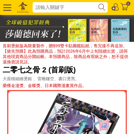
0
首刷燙銀版為限量製作，贈$99雙卡貼圖鑑貼紙，售完後不再追加。
【搶先預購】此為預購商品，預計2026年6月中上旬陸續出貨，請與
其他現貨商品分開結帳。本預購商品，除商品有瑕疵之外，恕不提供
退換貨請見諒。
二零七之骨 2 (首刷版)
大面積細緻燙銀 、雷雕鏤空、書口燙黑。
榮獲金漫獎、金蝶獎、日本國際漫畫賞作品。