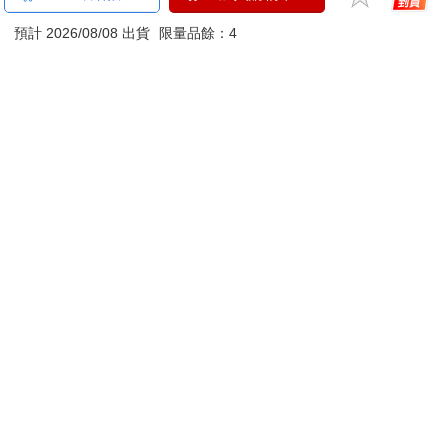
刀…等）
若非上列種類商品，均享有到貨7天的猶豫期（含例假
預計 2026/08/08 出貨
限量品餘：4
日）。
辦理退換貨時，商品（組合商品恕無法接受單獨退貨）必須
是您收到商品時的原始狀態（包含商品本體、配件、贈品、
保證書、所有附隨資料文件及原廠內外包裝…等），請勿直
接使用原廠包裝寄送，或於原廠包裝上黏貼紙張或書寫文
字。
退回商品若無法回復原狀，將請您負擔回復原狀所需費用，
嚴重時將影響您的退貨權益。