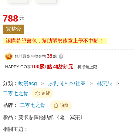
788
元
買整套
認購希望書包，幫助弱勢孩童上學不中斷！
35
預計最高可得金幣
點
?
100累1點 4點抵1元
HAPPY GO享
折抵無上限
分類：
動漫acg
＞
原創同人本/社團
＞
林奕辰
＞
二零七之骨
追蹤
品牌：
二零七之骨
追蹤
贈品：
雙卡貼圖鑑貼紙《薩一寫樂》
相關主題：