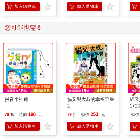
加入購物車
加入購物車
您可能也需要
拼音小神通
貓又與大叔的幸福早餐
貓又
2
1+
贈「
198
253
79
折
特價
元
79
折
特價
元
特價
天」
籤)
加入購物車
加入購物車