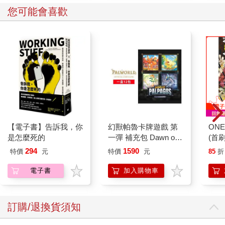
您可能會喜歡
【電子書】告訴我，你
幻獸帕魯卡牌遊戲 第
ONE
是怎麼死的
一彈 補充包 Dawn of
(首刷
Palpagos（日文版一
294
1590
特價
元
特價
元
85
折
盒）
電子書
加入購物車
訂購/退換貨須知