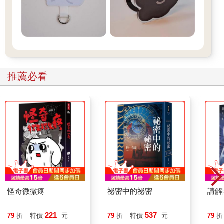
推薦必看
怪奇微微疼
祕密中的祕密
請解
221
537
79
折
特價
元
79
折
特價
元
79
折