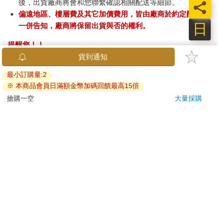
後，出貨廠商將會和您聯繫確認相關配送等細節。
員
偏遠地區、樓層費及其它加價費用，皆由廠商於約定配送時
日
一併告知，廠商將保留出貨與否的權利。
提醒您！！
金石堂及銀行均不會請您操作ATM! 如接獲電話要求您前往
ATM提款機，請不要聽從指示，以免受騙上當！
退換貨須知：
**提醒您，鑑賞期不等於試用期，退回商品須為全新狀態**
依據「消費者保護法」第19條及行政院消費者保護處公告之
「通訊交易解除權合理例外情事適用準則」，以下商品購買
後，除商品本身有瑕疵外，將不提供7天的猶豫期：
易於腐敗、保存期限較短或解約時即將逾期。（如：生
鮮食品）
依消費者要求所為之客製化給付。（客製化商品）
報紙、期刊或雜誌。（含MOOK、外文雜誌）
經消費者拆封之影音商品或電腦軟體。
非以有形媒介提供之數位內容或一經提供即為完成之線
上服務，經消費者事先同意始提供。（如：電子書、電