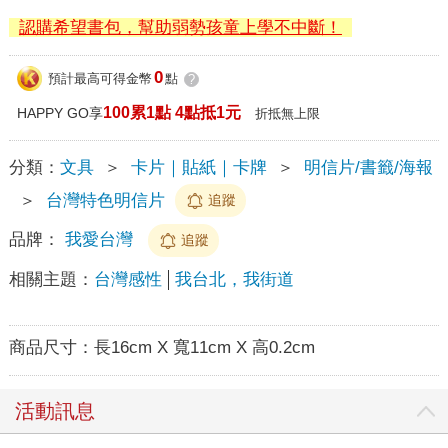
認購希望書包，幫助弱勢孩童上學不中斷！
0
預計最高可得金幣
點
?
100累1點 4點抵1元
HAPPY GO享
折抵無上限
分類：
文具
＞
卡片｜貼紙｜卡牌
＞
明信片/書籤/海報
＞
台灣特色明信片
追蹤
品牌：
我愛台灣
追蹤
相關主題：
台灣感性
我台北，我街道
商品尺寸：
長16cm X 寬11cm X 高0.2cm
活動訊息