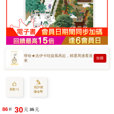
呀哈★吉伊卡哇旋風再起，精選周邊看過
加購
來
寫評價
喜歡+1
賺金幣
30
86
折
元
35
元