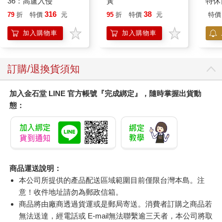
36：高盧入侵
黃
特休
加購
316
38
79
折
特價
元
95
折
特價
元
特價
加入購物車
加入購物車
訂購/退換貨須知
加入金石堂 LINE 官方帳號『完成綁定』，隨時掌握出貨動
態：
商品運送說明：
本公司所提供的產品配送區域範圍目前僅限台灣本島。注
意！收件地址請勿為郵政信箱。
商品將由廠商透過貨運或是郵局寄送。消費者訂購之商品若
無法送達，經電話或 E-mail無法聯繫逾三天者，本公司將取