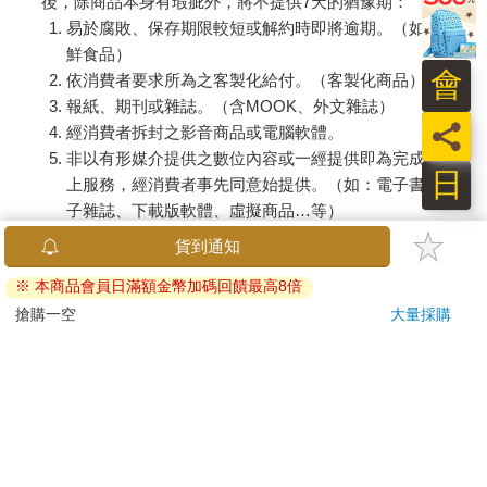
後，除商品本身有瑕疵外，將不提供7天的猶豫期：
易於腐敗、保存期限較短或解約時即將逾期。（如：生
鮮食品）
會
依消費者要求所為之客製化給付。（客製化商品）
報紙、期刊或雜誌。（含MOOK、外文雜誌）
員
經消費者拆封之影音商品或電腦軟體。
非以有形媒介提供之數位內容或一經提供即為完成之線
日
上服務，經消費者事先同意始提供。（如：電子書、電
子雜誌、下載版軟體、虛擬商品…等）
已拆封之個人衛生用品。（如：內衣褲、刮鬍刀、除毛
刀…等）
若非上列種類商品，均享有到貨7天的猶豫期（含例假
日）。
辦理退換貨時，商品（組合商品恕無法接受單獨退貨）必須
是您收到商品時的原始狀態（包含商品本體、配件、贈品、
保證書、所有附隨資料文件及原廠內外包裝…等），請勿直
接使用原廠包裝寄送，或於原廠包裝上黏貼紙張或書寫文
字。
退回商品若無法回復原狀，將請您負擔回復原狀所需費用，