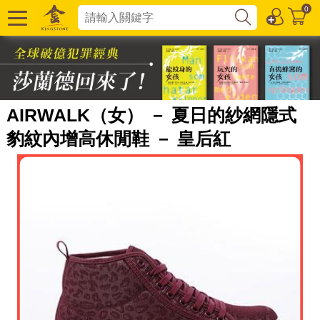
0
AIRWALK（女） － 夏日的紗網隱式
豹紋內增高休閒鞋 － 皇后紅