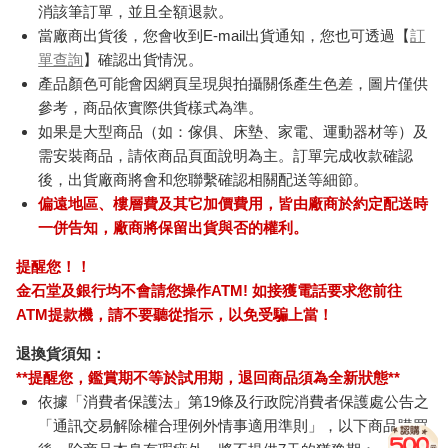
消該筆訂單，並且全額退款。
當廠商出貨後，您會收到E-mail出貨通知，您也可透過【
訂
單查詢
】確認出貨情況。
產品顏色可能會因網頁呈現與拍攝關係產生色差，圖片僅供
參考，商品依實際供貨樣式為準。
如果是大型商品（如：傢俱、床墊、家電、運動器材等）及
需安裝商品，請依商品頁面說明為主。訂單完成收款確認
後，出貨廠商將會和您聯繫確認相關配送等細節。
偏遠地區、樓層費及其它加價費用，皆由廠商於約定配送時
一併告知，廠商將保留出貨與否的權利。
提醒您！！
金石堂及銀行均不會請您操作ATM! 如接獲電話要求您前往
ATM提款機，請不要聽從指示，以免受騙上當！
退換貨須知：
**提醒您，鑑賞期不等於試用期，退回商品須為全新狀態**
依據「消費者保護法」第19條及行政院消費者保護處公告之
「通訊交易解除權合理例外情事適用準則」，以下商品購買