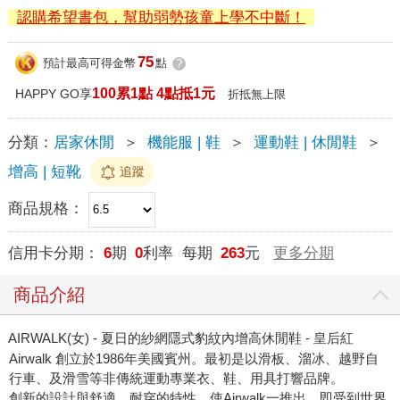
認購希望書包，幫助弱勢孩童上學不中斷！
75
預計最高可得金幣
點
?
100累1點 4點抵1元
HAPPY GO享
折抵無上限
分類：
居家休閒
＞
機能服 | 鞋
＞
運動鞋 | 休閒鞋
＞
增高 | 短靴
追蹤
商品規格：
信用卡分期：
6
期
0
利率 每期
263
元
更多分期
商品介紹
AIRWALK(女) - 夏日的紗網隱式豹紋內增高休閒鞋 - 皇后紅
Airwalk 創立於1986年美國賓州。最初是以滑板、溜冰、越野自
行車、及滑雪等非傳統運動專業衣、鞋、用具打響品牌。
創新的設計與舒適、耐穿的特性，使Airwalk一推出，即受到世界