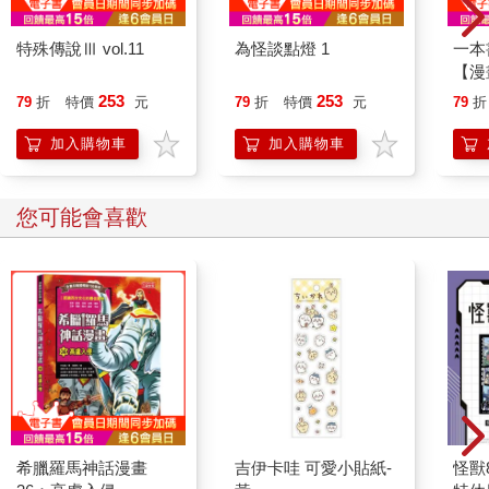
特殊傳說Ⅲ vol.11
為怪談點燈 1
一本
【漫
行動
253
253
79
折
特價
元
79
折
特價
元
79
折
開關
「行
加入購物車
加入購物車
學方
您可能會喜歡
希臘羅馬神話漫畫
吉伊卡哇 可愛小貼紙-
怪獸