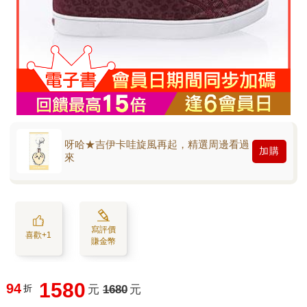
呀哈★吉伊卡哇旋風再起，精選周邊看過
加購
來
寫評價
喜歡+1
賺金幣
1580
94
折
元
1680
元