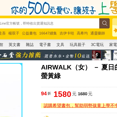
圭吾
楊双子
公益書包
16647續集
吉伊卡哇
高希均
通靈藥師
路邊攤新作
馬斯克
玩具總動員5
超慢跑
館
英文書
雜誌
電子書
文具
玩具親子
3C電玩
家
AIRWALK（女） － 
螢黃綠
1580
94
折
元
1680
元
認購希望書包，幫助弱勢孩童上學不