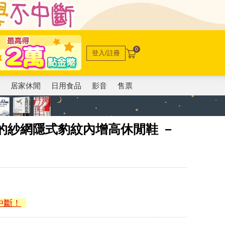
0
登入/註冊
電
居家休閒
日用食品
影音
售票
夏日的紗網隱式豹紋內增高休閒鞋 －
中斷！