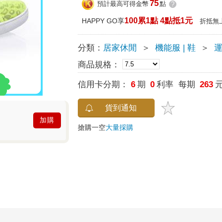
75
預計最高可得金幣
點
?
100累1點 4點抵1元
HAPPY GO享
折抵無
分類：
居家休閒
＞
機能服 | 鞋
＞
運
商品規格：
信用卡分期：
6
期
0
利率 每期
263
貨到通知
加購
搶購一空
大量採購