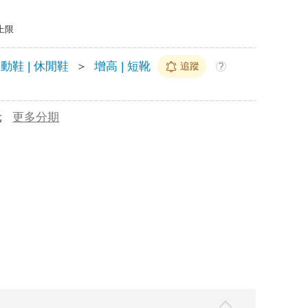
上限
動鞋 | 休閒鞋
＞
增高 | 短靴
追蹤
?
元
更多分期