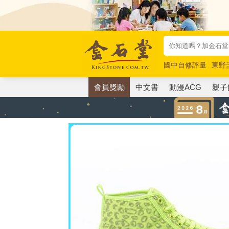
國中自修評量
東野
唯紅花綻放
奧德賽
會員獎勵
中文書
動漫ACG
親子