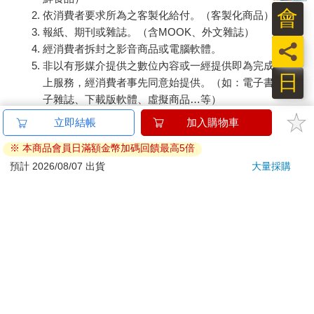
會
依消費者要求所為之客製化給付。（客製化商品）
報紙、期刊或雜誌。（含MOOK、外文雜誌）
員
經消費者拆封之影音商品或電腦軟體。
非以有形媒介提供之數位內容或一經提供即為完成之線
日
上服務，經消費者事先同意始提供。（如：電子書、電
子雜誌、下載版軟體、虛擬商品…等）
已拆封之個人衛生用品。（如：內衣褲、刮鬍刀、除毛
刀…等）
若非上列種類商品，均享有到貨7天的猶豫期（含例假
日）。
辦理退換貨時，商品（組合商品恕無法接受單獨退貨）必須
是您收到商品時的原始狀態（包含商品本體、配件、贈品、
保證書、所有附隨資料文件及原廠內外包裝…等），請勿直
接使用原廠包裝寄送，或於原廠包裝上黏貼紙張或書寫文
字。
退回商品若無法回復原狀，將請您負擔回復原狀所需費用，
嚴重時將影響您的退貨權益。