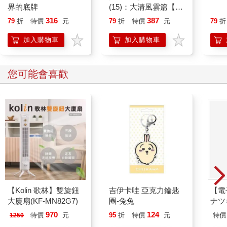
界的底牌
(15)：大清風雲篇【萌
貓漫畫學歷史】
316
387
79
折
特價
元
79
折
特價
元
79
折
加入購物車
加入購物車
您可能會喜歡
【Kolin 歌林】雙旋鈕
吉伊卡哇 亞克力鑰匙
【電
大廈扇(KF-MN82G7)
圈-兔兔
ナツ
970
124
特價
元
95
折
特價
元
特價
1250