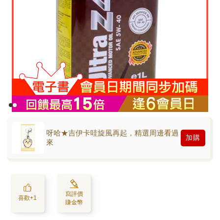
呀哈★吉伊卡哇旋風再起，精選周邊看過
加購
來
寫評價
喜歡+1
賺金幣