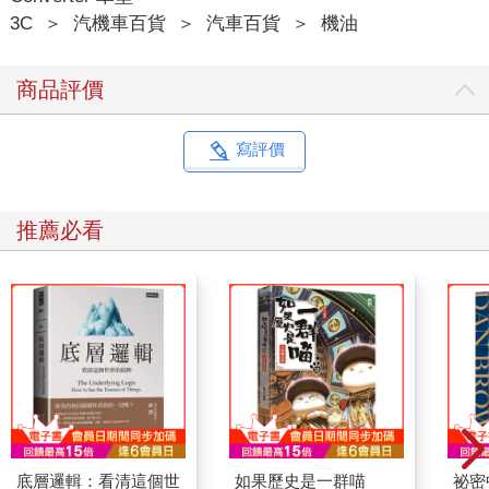
3C
＞
汽機車百貨
＞
汽車百貨
＞
機油
商品評價
寫評價
推薦必看
底層邏輯：看清這個世
如果歷史是一群喵
祕密