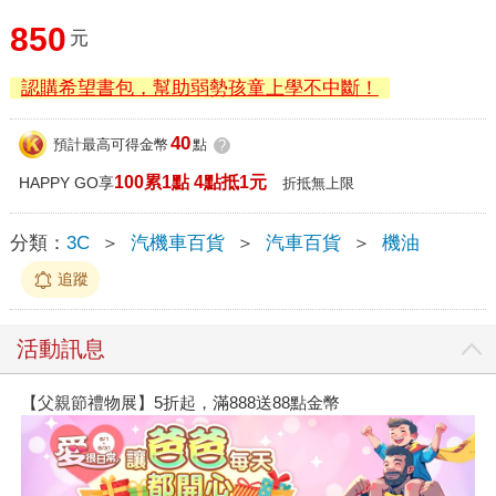
850
元
認購希望書包，幫助弱勢孩童上學不中斷！
40
預計最高可得金幣
點
?
100累1點 4點抵1元
HAPPY GO享
折抵無上限
分類：
3C
＞
汽機車百貨
＞
汽車百貨
＞
機油
追蹤
活動訊息
【父親節禮物展】5折起，滿888送88點金幣