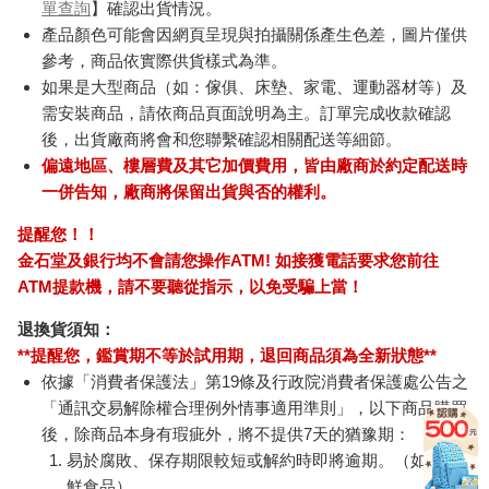
單查詢
】確認出貨情況。
產品顏色可能會因網頁呈現與拍攝關係產生色差，圖片僅供
參考，商品依實際供貨樣式為準。
如果是大型商品（如：傢俱、床墊、家電、運動器材等）及
需安裝商品，請依商品頁面說明為主。訂單完成收款確認
後，出貨廠商將會和您聯繫確認相關配送等細節。
偏遠地區、樓層費及其它加價費用，皆由廠商於約定配送時
一併告知，廠商將保留出貨與否的權利。
提醒您！！
金石堂及銀行均不會請您操作ATM! 如接獲電話要求您前往
ATM提款機，請不要聽從指示，以免受騙上當！
退換貨須知：
**提醒您，鑑賞期不等於試用期，退回商品須為全新狀態**
依據「消費者保護法」第19條及行政院消費者保護處公告之
「通訊交易解除權合理例外情事適用準則」，以下商品購買
後，除商品本身有瑕疵外，將不提供7天的猶豫期：
易於腐敗、保存期限較短或解約時即將逾期。（如：生
鮮食品）