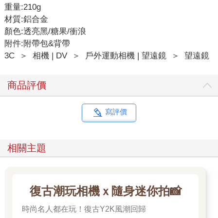
重量:210g
材質:鋁合金
顏色:透亮黑/糖果/衝浪
附件:附帶包&背帶
3C
＞
相機 | DV
＞
戶外運動相機 | 望遠鏡
＞
望遠鏡
商品評價
寫評價
相關主題
復古潮玩相機ｘ隨身迷你拍📸
時尚名人都在玩！復古Y2K風潮回歸