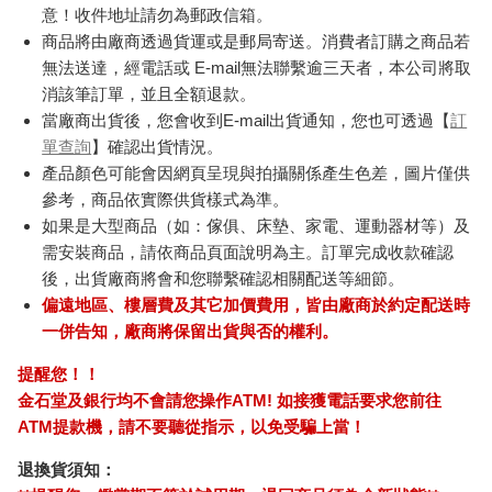
意！收件地址請勿為郵政信箱。
商品將由廠商透過貨運或是郵局寄送。消費者訂購之商品若
無法送達，經電話或 E-mail無法聯繫逾三天者，本公司將取
消該筆訂單，並且全額退款。
當廠商出貨後，您會收到E-mail出貨通知，您也可透過【
訂
單查詢
】確認出貨情況。
產品顏色可能會因網頁呈現與拍攝關係產生色差，圖片僅供
參考，商品依實際供貨樣式為準。
如果是大型商品（如：傢俱、床墊、家電、運動器材等）及
需安裝商品，請依商品頁面說明為主。訂單完成收款確認
後，出貨廠商將會和您聯繫確認相關配送等細節。
偏遠地區、樓層費及其它加價費用，皆由廠商於約定配送時
一併告知，廠商將保留出貨與否的權利。
提醒您！！
金石堂及銀行均不會請您操作ATM! 如接獲電話要求您前往
ATM提款機，請不要聽從指示，以免受騙上當！
退換貨須知：