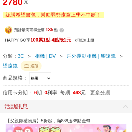
2780
元
認購希望書包，幫助弱勢孩童上學不中斷！
135
預計最高可得金幣
點
?
100累1點 4點抵1元
HAPPY GO享
折抵無上限
分類：
3C
＞
相機 | DV
＞
戶外運動相機 | 望遠鏡
＞
望遠鏡
追蹤
商品規格：
信用卡分期：
6
期
0
利率 每期
463
元
更多分期
活動訊息
【父親節禮物展】5折起，滿888送88點金幣