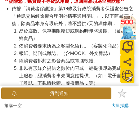
**提醒您，鑑賞期不等於試用期，退回商品須為全新狀態**
依據「消費者保護法」第19條及行政院消費者保護處公告之
「通訊交易解除權合理例外情事適用準則」，以下商品購買
後，除商品本身有瑕疵外，將不提供7天的猶豫期：
易於腐敗、保存期限較短或解約時即將逾期。（如：生
鮮食品）
依消費者要求所為之客製化給付。（客製化商品）
報紙、期刊或雜誌。（含MOOK、外文雜誌）
經消費者拆封之影音商品或電腦軟體。
非以有形媒介提供之數位內容或一經提供即為完成之線
上服務，經消費者事先同意始提供。（如：電子書、電
子雜誌、下載版軟體、虛擬商品…等）
已拆封之個人衛生用品。（如：內衣褲、刮鬍刀、除毛
貨到通知
刀…等）
若非上列種類商品，均享有到貨7天的猶豫期（含例假
搶購一空
大量採購
日）。
辦理退換貨時，商品（組合商品恕無法接受單獨退貨）必須
是您收到商品時的原始狀態（包含商品本體、配件、贈品、
保證書、所有附隨資料文件及原廠內外包裝…等），請勿直