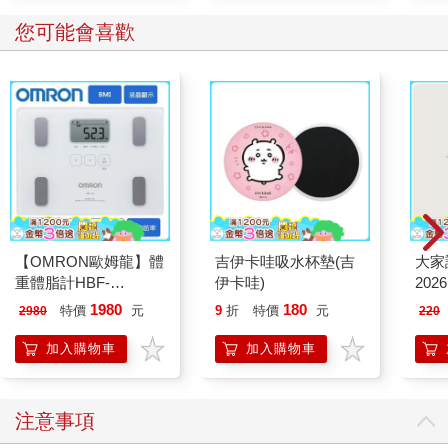
您可能會喜歡
【OMRON歐姆龍】體
吉伊卡哇吸水杯墊(吉
大家
重體脂計HBF-
伊卡哇)
202
212W+送原價2980元
1980
180
特價
元
9
折
特價
元
2980
220
電動切菜調理機
221053
加入購物車
加入購物車
注意事項