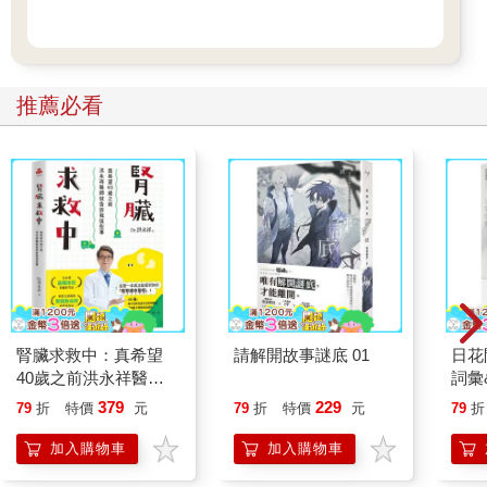
推薦必看
腎臟求救中：真希望
請解開故事謎底 01
日花
40歲之前洪永祥醫師
詞彙
就告訴我這些事
379
229
79
折
特價
元
79
折
特價
元
79
折
加入購物車
加入購物車