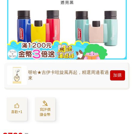
呀哈★吉伊卡哇旋風再起，精選周邊看過
加購
來
寫評價
喜歡+1
賺金幣