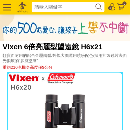
0
Vixen 6倍亮麗型望遠鏡 H6x21
輕質而耐用的鋁合金壓鑄體/外觀大膽運用繽紛配色/採用抑製鏡片表面
光損壞的"多層塗層"
重約210克機身高度僅9公分