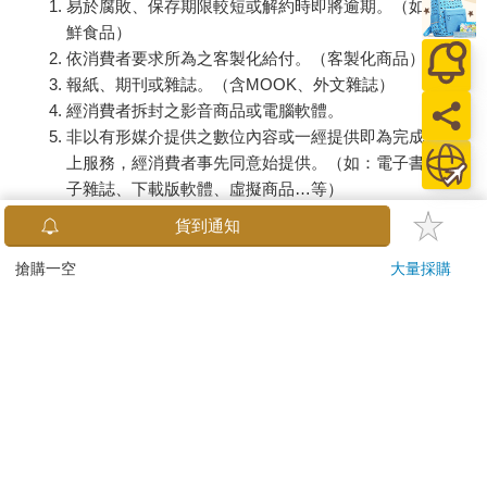
易於腐敗、保存期限較短或解約時即將逾期。（如：生
鮮食品）
依消費者要求所為之客製化給付。（客製化商品）
報紙、期刊或雜誌。（含MOOK、外文雜誌）
經消費者拆封之影音商品或電腦軟體。
非以有形媒介提供之數位內容或一經提供即為完成之線
上服務，經消費者事先同意始提供。（如：電子書、電
子雜誌、下載版軟體、虛擬商品…等）
已拆封之個人衛生用品。（如：內衣褲、刮鬍刀、除毛
貨到通知
刀…等）
若非上列種類商品，均享有到貨7天的猶豫期（含例假
搶購一空
大量採購
日）。
辦理退換貨時，商品（組合商品恕無法接受單獨退貨）必須
是您收到商品時的原始狀態（包含商品本體、配件、贈品、
保證書、所有附隨資料文件及原廠內外包裝…等），請勿直
接使用原廠包裝寄送，或於原廠包裝上黏貼紙張或書寫文
字。
退回商品若無法回復原狀，將請您負擔回復原狀所需費用，
嚴重時將影響您的退貨權益。