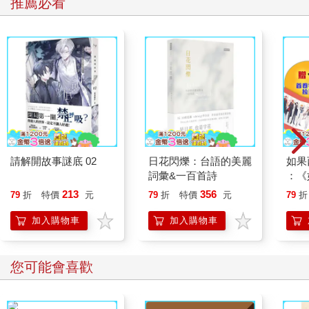
推薦必看
請解開故事謎底 02
日花閃爍：台語的美麗
如果
詞彙&一百首詩
：《
喵》
213
356
79
折
特價
元
79
折
特價
元
79
折
【首
加入購物車
加入購物車
您可能會喜歡