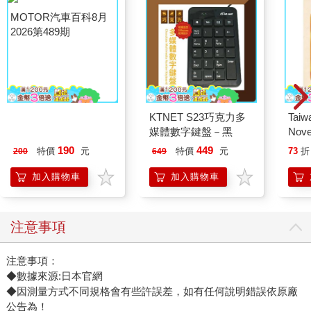
MOTOR汽車百科8月
KTNET S23巧克力多
Taiw
2026第489期
媒體數字鍵盤－黑
Nove
editi
190
449
特價
元
特價
元
73
折
200
649
加入購物車
加入購物車
注意事項
注意事項：
◆數據來源:日本官網
◆因測量方式不同規格會有些許誤差，如有任何說明錯誤依原廠
公告為！