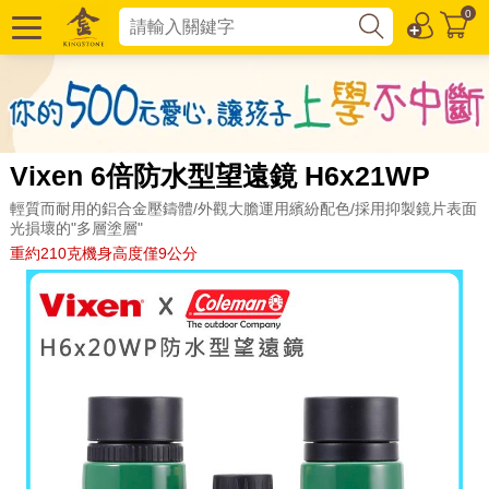
0
Vixen 6倍防水型望遠鏡 H6x21WP
輕質而耐用的鋁合金壓鑄體/外觀大膽運用繽紛配色/採用抑製鏡片表面
光損壞的"多層塗層"
重約210克機身高度僅9公分