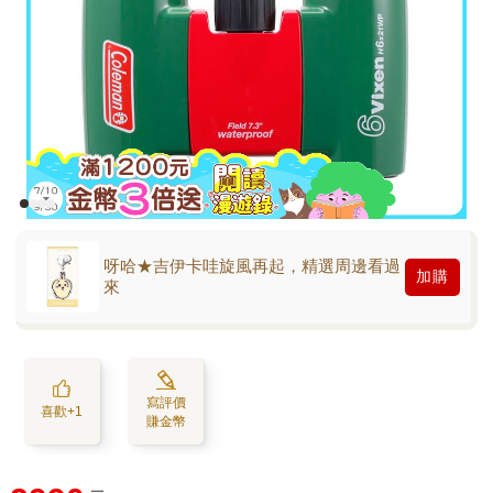
呀哈★吉伊卡哇旋風再起，精選周邊看過
加購
來
寫評價
喜歡+1
賺金幣