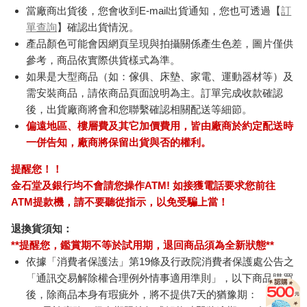
當廠商出貨後，您會收到E-mail出貨通知，您也可透過【
訂
單查詢
】確認出貨情況。
產品顏色可能會因網頁呈現與拍攝關係產生色差，圖片僅供
參考，商品依實際供貨樣式為準。
如果是大型商品（如：傢俱、床墊、家電、運動器材等）及
需安裝商品，請依商品頁面說明為主。訂單完成收款確認
後，出貨廠商將會和您聯繫確認相關配送等細節。
偏遠地區、樓層費及其它加價費用，皆由廠商於約定配送時
一併告知，廠商將保留出貨與否的權利。
提醒您！！
金石堂及銀行均不會請您操作ATM! 如接獲電話要求您前往
ATM提款機，請不要聽從指示，以免受騙上當！
退換貨須知：
**提醒您，鑑賞期不等於試用期，退回商品須為全新狀態**
依據「消費者保護法」第19條及行政院消費者保護處公告之
「通訊交易解除權合理例外情事適用準則」，以下商品購買
後，除商品本身有瑕疵外，將不提供7天的猶豫期：