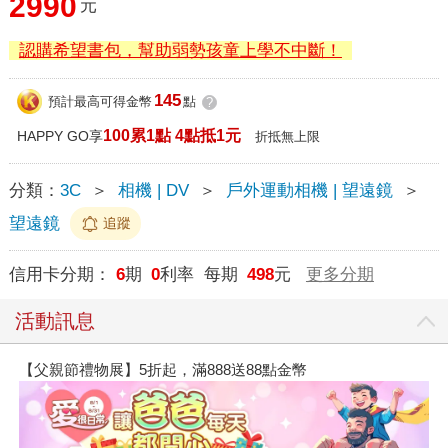
2990
元
認購希望書包，幫助弱勢孩童上學不中斷！
145
預計最高可得金幣
點
?
100累1點 4點抵1元
HAPPY GO享
折抵無上限
分類：
3C
＞
相機 | DV
＞
戶外運動相機 | 望遠鏡
＞
望遠鏡
追蹤
信用卡分期：
6
期
0
利率 每期
498
元
更多分期
活動訊息
【父親節禮物展】5折起，滿888送88點金幣