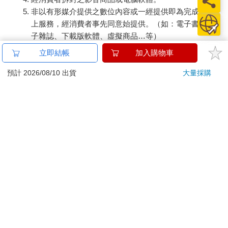
非以有形媒介提供之數位內容或一經提供即為完成之線
上服務，經消費者事先同意始提供。（如：電子書、電
子雜誌、下載版軟體、虛擬商品…等）
已拆封之個人衛生用品。（如：內衣褲、刮鬍刀、除毛
立即結帳
加入購物車
刀…等）
若非上列種類商品，均享有到貨7天的猶豫期（含例假
預計 2026/08/10 出貨
大量採購
日）。
辦理退換貨時，商品（組合商品恕無法接受單獨退貨）必須
是您收到商品時的原始狀態（包含商品本體、配件、贈品、
保證書、所有附隨資料文件及原廠內外包裝…等），請勿直
接使用原廠包裝寄送，或於原廠包裝上黏貼紙張或書寫文
字。
退回商品若無法回復原狀，將請您負擔回復原狀所需費用，
嚴重時將影響您的退貨權益。