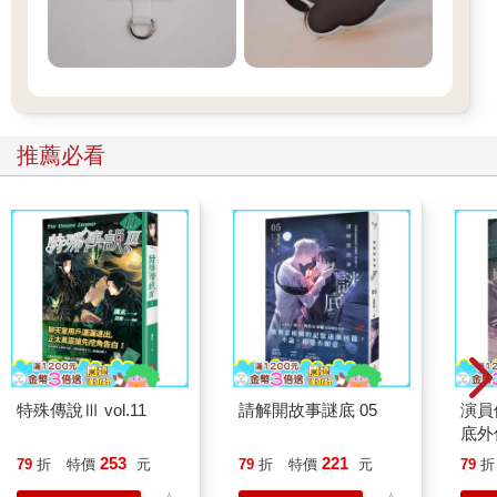
推薦必看
特殊傳說Ⅲ vol.11
請解開故事謎底 05
演員
底外
253
221
79
折
特價
元
79
折
特價
元
79
折