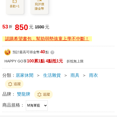
寫評價
喜歡+1
賺金幣
850
53
折
元
1590
元
認購希望書包，幫助弱勢孩童上學不中斷！
40
預計最高可得金幣
點
?
100累1點 4點抵1元
HAPPY GO享
折抵無上限
分類：
居家休閒
＞
生活雜貨
＞
雨具
＞
雨衣
追蹤
品牌：
雙龍牌
追蹤
商品規格：