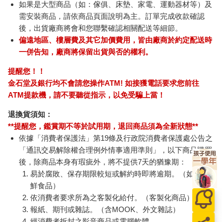
如果是大型商品（如：傢俱、床墊、家電、運動器材等）及
需安裝商品，請依商品頁面說明為主。訂單完成收款確認
後，出貨廠商將會和您聯繫確認相關配送等細節。
偏遠地區、樓層費及其它加價費用，皆由廠商於約定配送時
一併告知，廠商將保留出貨與否的權利。
提醒您！！
金石堂及銀行均不會請您操作ATM! 如接獲電話要求您前往
ATM提款機，請不要聽從指示，以免受騙上當！
退換貨須知：
**提醒您，鑑賞期不等於試用期，退回商品須為全新狀態**
依據「消費者保護法」第19條及行政院消費者保護處公告之
「通訊交易解除權合理例外情事適用準則」，以下商品購買
後，除商品本身有瑕疵外，將不提供7天的猶豫期：
易於腐敗、保存期限較短或解約時即將逾期。（如：生
鮮食品）
依消費者要求所為之客製化給付。（客製化商品）
報紙、期刊或雜誌。（含MOOK、外文雜誌）
經消費者拆封之影音商品或電腦軟體。