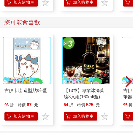
加入購物車
加入購物車
您可能會喜歡
吉伊卡哇 造型貼紙-藍
【13章】專業冰滴菓
吉伊
臻3入組(160ml/瓶)
筆器
67
525
96
折
特價
元
84
折
特價
元
95
折
加入購物車
加入購物車