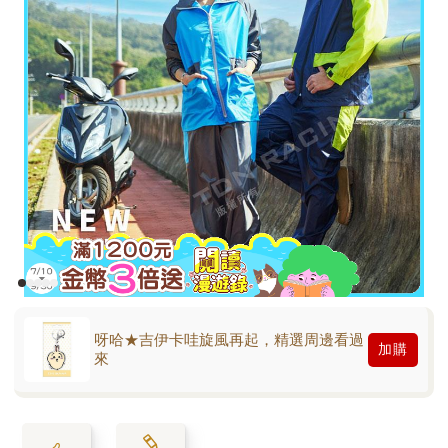
呀哈★吉伊卡哇旋風再起，精選周邊看過
加購
來