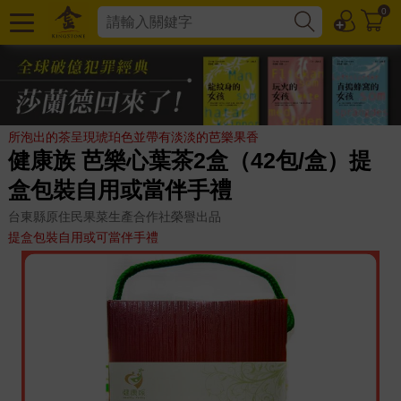
0
所泡出的茶呈現琥珀色並帶有淡淡的芭樂果香
健康族 芭樂心葉茶2盒（42包/盒）提
盒包裝自用或當伴手禮
台東縣原住民果菜生產合作社榮譽出品
提盒包裝自用或可當伴手禮