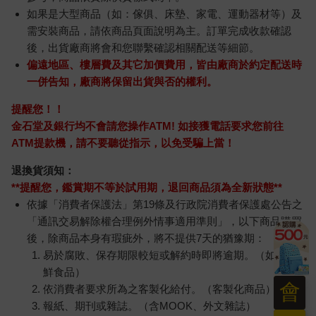
如果是大型商品（如：傢俱、床墊、家電、運動器材等）及
需安裝商品，請依商品頁面說明為主。訂單完成收款確認
後，出貨廠商將會和您聯繫確認相關配送等細節。
偏遠地區、樓層費及其它加價費用，皆由廠商於約定配送時
一併告知，廠商將保留出貨與否的權利。
提醒您！！
金石堂及銀行均不會請您操作ATM! 如接獲電話要求您前往
ATM提款機，請不要聽從指示，以免受騙上當！
退換貨須知：
**提醒您，鑑賞期不等於試用期，退回商品須為全新狀態**
依據「消費者保護法」第19條及行政院消費者保護處公告之
「通訊交易解除權合理例外情事適用準則」，以下商品購買
後，除商品本身有瑕疵外，將不提供7天的猶豫期：
易於腐敗、保存期限較短或解約時即將逾期。（如：生
鮮食品）
會
依消費者要求所為之客製化給付。（客製化商品）
報紙、期刊或雜誌。（含MOOK、外文雜誌）