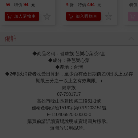
Stories in 1 Book.
期挑
94
444
特價
元
9
折
特價
元
特價
99
Hooray!
加入購物車
加入購物車
備註
◆商品名稱：健康族 芭樂心葉茶2盒
◆成分：香芭樂心葉
◆產地：台灣
◆2年(以消費者收受日算起，至少距有效日期前210日以上,保存
期限三分之一以上之有效期限。)
健康族
07-7901717
高雄市峰山區建國路三段61-1號
國泰產物保險1516字第07PD03151號
E-110406520-00000-0
購買前請詳讀賣場說明或賣場圖片標示。
無開放試用/試吃。