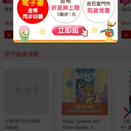
叛逆玩家 01
腎臟求救中：真希望
為怪
40歲之前洪永祥醫師
就告訴我這些事
253
379
79
折
特價
元
79
折
特價
元
79
折
加入購物車
加入購物車
您可能會喜歡
今周刊07月2026第
Bluey: Queens and
【電
1546期
Other Stories: 4
4─