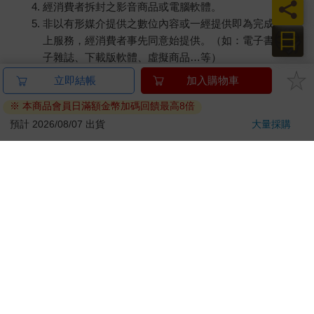
員
經消費者拆封之影音商品或電腦軟體。
非以有形媒介提供之數位內容或一經提供即為完成之線
日
上服務，經消費者事先同意始提供。（如：電子書、電
子雜誌、下載版軟體、虛擬商品…等）
已拆封之個人衛生用品。（如：內衣褲、刮鬍刀、除毛
立即結帳
加入購物車
刀…等）
※ 本商品會員日滿額金幣加碼回饋最高8倍
若非上列種類商品，均享有到貨7天的猶豫期（含例假
日）。
預計 2026/08/07 出貨
大量採購
辦理退換貨時，商品（組合商品恕無法接受單獨退貨）必須
是您收到商品時的原始狀態（包含商品本體、配件、贈品、
保證書、所有附隨資料文件及原廠內外包裝…等），請勿直
接使用原廠包裝寄送，或於原廠包裝上黏貼紙張或書寫文
字。
退回商品若無法回復原狀，將請您負擔回復原狀所需費用，
嚴重時將影響您的退貨權益。