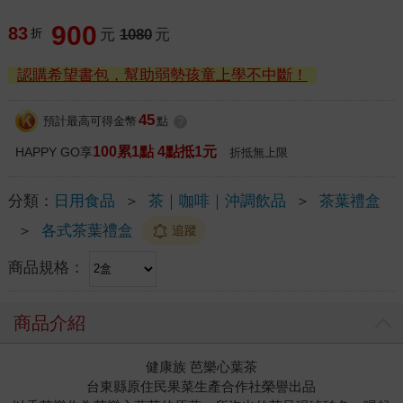
900
83
折
元
1080
元
認購希望書包，幫助弱勢孩童上學不中斷！
45
預計最高可得金幣
點
?
100累1點 4點抵1元
HAPPY GO享
折抵無上限
分類：
日用食品
＞
茶｜咖啡｜沖調飲品
＞
茶葉禮盒
＞
各式茶葉禮盒
追蹤
商品規格：
商品介紹
健康族 芭樂心葉茶
台東縣原住民果菜生產合作社榮譽出品