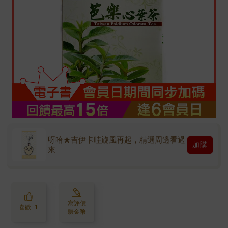
呀哈★吉伊卡哇旋風再起，精選周邊看過
加購
來
寫評價
喜歡+1
賺金幣