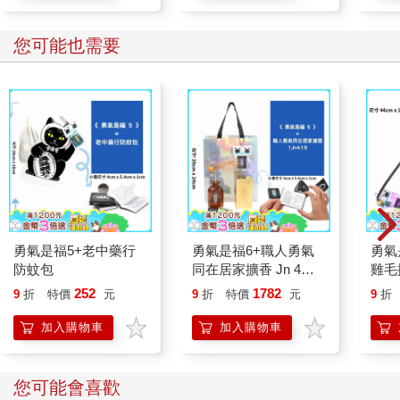
您可能也需要
勇氣是福5+老中藥行
勇氣是福6+職人勇氣
勇氣
防蚊包
同在居家擴香 Jn 4：
雞毛
18
252
1782
9
折
特價
元
9
折
特價
元
9
折
加入購物車
加入購物車
您可能會喜歡