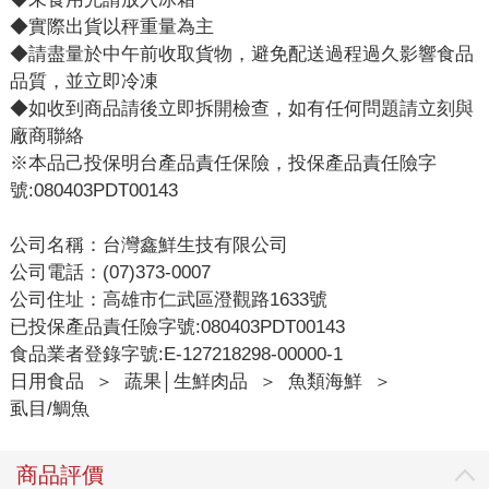
◆實際出貨以秤重量為主
◆請盡量於中午前收取貨物，避免配送過程過久影響食品
品質，並立即冷凍
◆如收到商品請後立即拆開檢查，如有任何問題請立刻與
廠商聯絡
※本品己投保明台產品責任保險，投保產品責任險字
號:080403PDT00143
公司名稱：台灣鑫鮮生技有限公司
公司電話：(07)373-0007
公司住址：高雄市仁武區澄觀路1633號
已投保產品責任險字號:080403PDT00143
食品業者登錄字號:E-127218298-00000-1
日用食品
＞
蔬果│生鮮肉品
＞
魚類海鮮
＞
虱目/鯛魚
商品評價