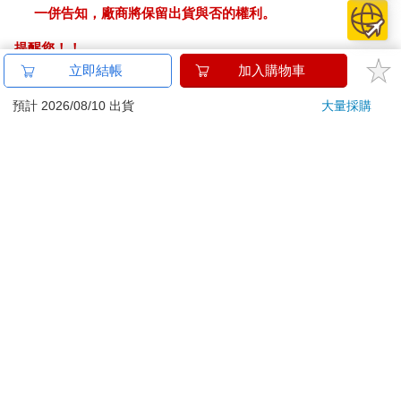
一併告知，廠商將保留出貨與否的權利。
提醒您！！
金石堂及銀行均不會請您操作ATM! 如接獲電話要求您前往
立即結帳
加入購物車
ATM提款機，請不要聽從指示，以免受騙上當！
預計 2026/08/10 出貨
大量採購
退換貨須知：
**提醒您，鑑賞期不等於試用期，退回商品須為全新狀態**
依據「消費者保護法」第19條及行政院消費者保護處公告之
「通訊交易解除權合理例外情事適用準則」，以下商品購買
後，除商品本身有瑕疵外，將不提供7天的猶豫期：
易於腐敗、保存期限較短或解約時即將逾期。（如：生
鮮食品）
依消費者要求所為之客製化給付。（客製化商品）
報紙、期刊或雜誌。（含MOOK、外文雜誌）
經消費者拆封之影音商品或電腦軟體。
非以有形媒介提供之數位內容或一經提供即為完成之線
上服務，經消費者事先同意始提供。（如：電子書、電
子雜誌、下載版軟體、虛擬商品…等）