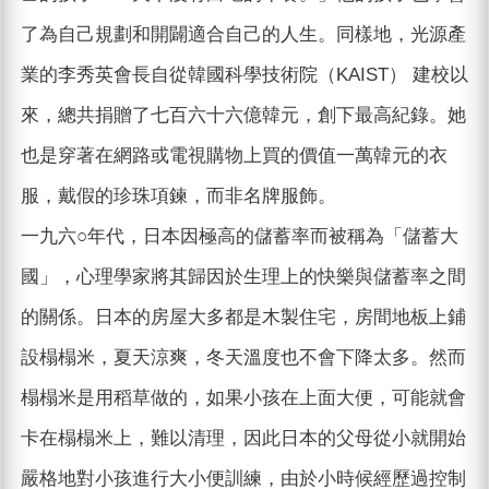
了為自己規劃和開闢適合自己的人生。同樣地，光源產
業的李秀英會長自從韓國科學技術院（KAIST） 建校以
來，總共捐贈了七百六十六億韓元，創下最高紀錄。她
也是穿著在網路或電視購物上買的價值一萬韓元的衣
服，戴假的珍珠項鍊，而非名牌服飾。
一九六○年代，日本因極高的儲蓄率而被稱為「儲蓄大
國」，心理學家將其歸因於生理上的快樂與儲蓄率之間
的關係。日本的房屋大多都是木製住宅，房間地板上鋪
設榻榻米，夏天涼爽，冬天溫度也不會下降太多。然而
榻榻米是用稻草做的，如果小孩在上面大便，可能就會
卡在榻榻米上，難以清理，因此日本的父母從小就開始
嚴格地對小孩進行大小便訓練，由於小時候經歷過控制