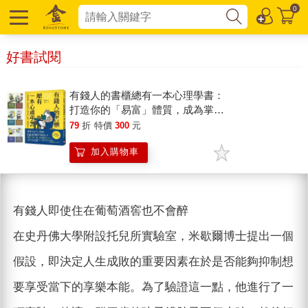
0
好書試閱
有錢人的書櫃總有一本心理學書：
打造你的「易富」體質，成為掌握
財富的5%人！
79
折
特價
300
元
加入購物車
有錢人即使住在葡萄酒窖也不會醉
在史丹佛大學附設托兒所實驗室，米歇爾博士提出一個
假設，即決定人生成敗的重要因素在於是否能夠抑制想
要享受當下的享樂本能。為了驗證這一點，他進行了一