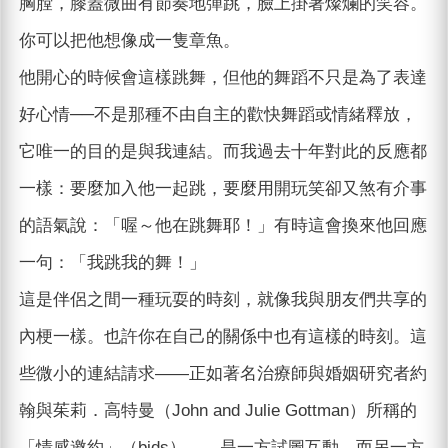
胸膛，膝蓋微曲有節奏地彈跳，臉上掛著燦爛的笑容。
你可以把他想像成一隻章魚。
他開心的時候會這樣跳舞，但他的舞蹈不只是為了表達
好心情──不是那種不由自主的歡快舞蹈或情緒釋放，
它唯一的目的是與我連結。而我過去十年對此的反應都
一樣：要麼加入他一起跳，要麼用開玩笑卻又煞有介事
的語氣說：「喔～他在跳舞耶！」有時這會換來他回應
一句：「我跳我的舞！」
這是伴侶之間一種玩耍的時刻，就像我與朋友們共享的
內梗一樣。也許你在自己的關係中也有這樣的時刻。這
些微小的連結請求——正如著名治療師與婚姻研究者約
翰與茱莉．高特曼（John and Julie Gottman）所稱的
「情感邀約」（bids）——是一方試圖互動，而另一方