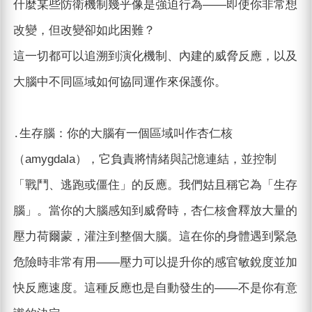
什麼某些防衛機制幾乎像是強迫行為——即使你非常想
改變，但改變卻如此困難？
這一切都可以追溯到演化機制、內建的威脅反應，以及
大腦中不同區域如何協同運作來保護你。
․生存腦：你的大腦有一個區域叫作杏仁核
（amygdala），它負責將情緒與記憶連結，並控制
「戰鬥、逃跑或僵住」的反應。我們姑且稱它為「生存
腦」。當你的大腦感知到威脅時，杏仁核會釋放大量的
壓力荷爾蒙，灌注到整個大腦。這在你的身體遇到緊急
危險時非常有用——壓力可以提升你的感官敏銳度並加
快反應速度。這種反應也是自動發生的——不是你有意