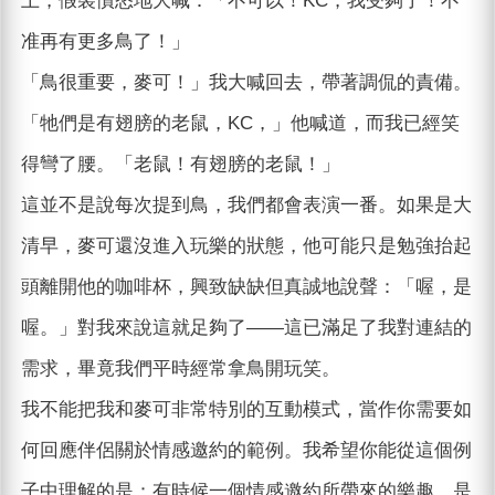
上，假裝憤怒地大喊：「不可以！KC，我受夠了！不
准再有更多鳥了！」
「鳥很重要，麥可！」我大喊回去，帶著調侃的責備。
「牠們是有翅膀的老鼠，KC，」他喊道，而我已經笑
得彎了腰。「老鼠！有翅膀的老鼠！」
這並不是說每次提到鳥，我們都會表演一番。如果是大
清早，麥可還沒進入玩樂的狀態，他可能只是勉強抬起
頭離開他的咖啡杯，興致缺缺但真誠地說聲：「喔，是
喔。」對我來說這就足夠了——這已滿足了我對連結的
需求，畢竟我們平時經常拿鳥開玩笑。
我不能把我和麥可非常特別的互動模式，當作你需要如
何回應伴侶關於情感邀約的範例。我希望你能從這個例
子中理解的是：有時候一個情感邀約所帶來的樂趣，是