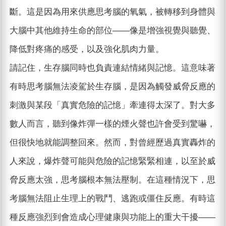
斷。這是因為用來供應思考腦的氧氣，被轉移到身體與
大腦中其他維持生命的部位——像是增強視覺與聽覺、
降低對疼痛的感受，以及強化肌肉力量。
請記住，生存腦同時也負責連結情緒與記憶。這意味著
有時思考腦無法凌駕於生存腦，是因為觸發威脅反應的
刺激與某段「真實危險的記憶」牽連得太深了。對大多
數人而言，聽到像炸彈一樣的煙火聲也許會受到驚嚇，
但很快地就能調整回來。然而，對曾經歷過真實轟炸的
人來說，爆炸聲可能與危險的記憶緊緊相連，以至於威
脅反應太強，思考腦根本無法壓制。在這種情況下，思
考腦無法阻止生理上的戰鬥、逃跑或僵住反應。有時這
種反應強烈到會造成心理健康與功能上的重大干擾——