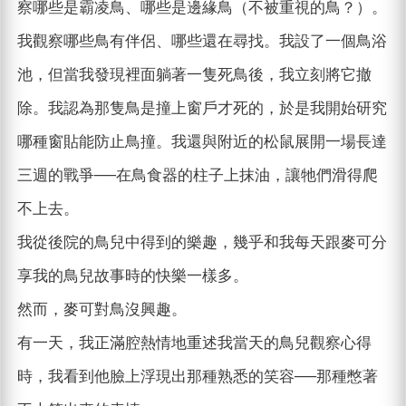
察哪些是霸凌鳥、哪些是邊緣鳥（不被重視的鳥？）。
我觀察哪些鳥有伴侶、哪些還在尋找。我設了一個鳥浴
池，但當我發現裡面躺著一隻死鳥後，我立刻將它撤
除。我認為那隻鳥是撞上窗戶才死的，於是我開始研究
哪種窗貼能防止鳥撞。我還與附近的松鼠展開一場長達
三週的戰爭──在鳥食器的柱子上抹油，讓牠們滑得爬
不上去。
我從後院的鳥兒中得到的樂趣，幾乎和我每天跟麥可分
享我的鳥兒故事時的快樂一樣多。
然而，麥可對鳥沒興趣。
有一天，我正滿腔熱情地重述我當天的鳥兒觀察心得
時，我看到他臉上浮現出那種熟悉的笑容──那種憋著