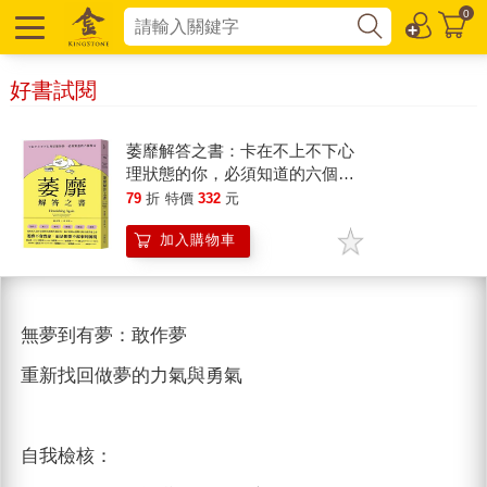
0
好書試閱
萎靡解答之書：卡在不上不下心
理狀態的你，必須知道的六個解
方
79
折
特價
332
元
加入購物車
無夢到有夢：敢作夢
重新找回做夢的力氣與勇氣
自我檢核：