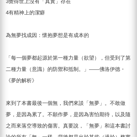
3覺得世上沒有「真實」存在
4有精神上的潔癖
為無夢找成因：懷抱夢想是有成本的
「每一個夢都起源於第一種力量（欲望），但受到了第
二種力量（意識）的防禦和抵制。」——佛洛伊德・
《夢的解析》
來到了本書最後一個無，我們來談「無夢」。不敢做
夢，是因為累了。不願作夢，是因為害怕期待，以及隨
之而來落空導致的傷害。真要說，「無夢」和這本書討