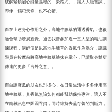
破解緊鎖眉心能量區域的「緊箍咒」，讓人大膽嘗試，
即使「觸犯天條」也不心驚。
而在上述身心作用之外，高地牛膝草的通透香氣，也很
適合幫助發展直覺。過去我曾參加過一堂大型的精油訓
練課程，講師便是以高地牛膝草的香氣作為媒介，建議
學員在按摩前將高地牛膝草塗抹在掌心，已讀取身體所
傳達的更多「言外之意」。
而自詡麻瓜的朋友也別擔心，在日常生活中多多使用高
地牛膝草，其香氣無論如何都能幫助保持專注，讓人不
在龐雜訊息中囫圇吞棗，同時維持去蕪存菁的判斷力，