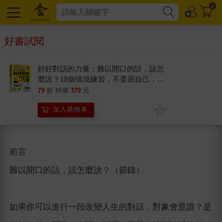
0
好書試閱
好好對話的力量：難以開口的話，該怎
麼說？18個情境練習，不委屈自己，也
不逼迫對方，把困難對話變成有效溝通
79
折
特價
379
元
【暢銷新版】
加入購物車
前言
難以開口的話，該怎麼說？（節錄）
如果你可以進行一段改變人生的對話，對象會是誰？是