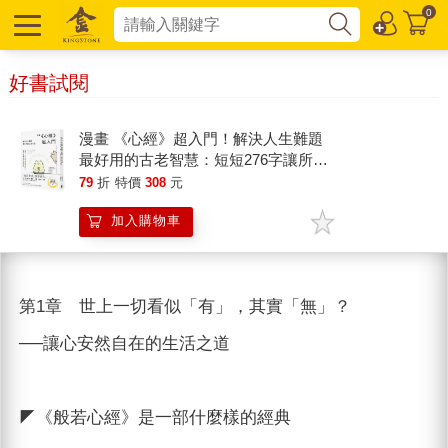
0
好書試閱
漫畫 《心經》超入門！解決人生難題
最好用的古老智慧：短短276字讓所有
煩惱變得渺小，參透人生喜樂憂愁的必
79
折
特價
308
元
勝法寶
加入購物車
第1章 世上一切看似「有」，其實「無」？
──讓心安然自在的生活之道
◤《般若心經》是一部什麼樣的經典