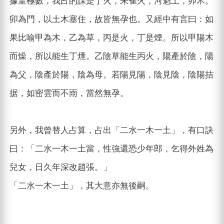
據皇極數，我占的課是丁火，朱雀火，河魁土，卯木。
卯為門，以土木塞住，故皆無孕也。又經中有言曰：如
果比喻甲為木，乙為草，丙是火，丁是煙。所以甲陽木
而燥，所以能生丁煙。乙陰草能生丙火，陽產於陰，陽
為父，陰產於陽，陰為母。若陽見陽，陰見陰，陰陽拮
据，如密雲而不雨，當然無孕。
另外，我曾替人占算，占出「二水一木一土」，有口訣
曰：「二水一木一土當，性強還恐少年郎，乞得外姓為
兒女，日久年深改趙張。」
「二水一木一土」，其大意亦無後嗣。