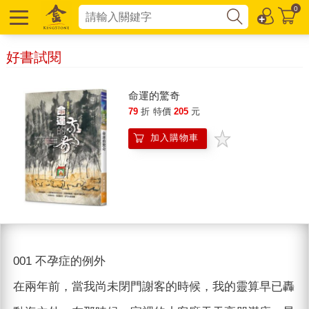
0
好書試閱
命運的驚奇
79
折
特價
205
元
加入購物車
001 不孕症的例外
在兩年前，當我尚未閉門謝客的時候，我的靈算早已轟