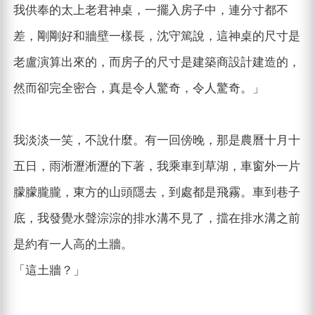
我供奉的太上老君神桌，一擺入房子中，連分寸都不
差，剛剛好和牆壁一樣長，沈守篤說，這神桌的尺寸是
老盧演算出來的，而房子的尺寸是建築商設計建造的，
然而卻完全密合，真是令人驚奇，令人驚奇。」
我淡淡一笑，不說什麼。有一回傍晚，那是農曆十月十
五日，雨淅瀝淅瀝的下著，我乘車到草湖，車窗外一片
朦朦朧朧，東方的山頭隱去，到處都是飛霧。車到巷子
底，我發覺水聲淙淙的排水溝不見了，擋在排水溝之前
是約有一人高的土牆。
「這土牆？」