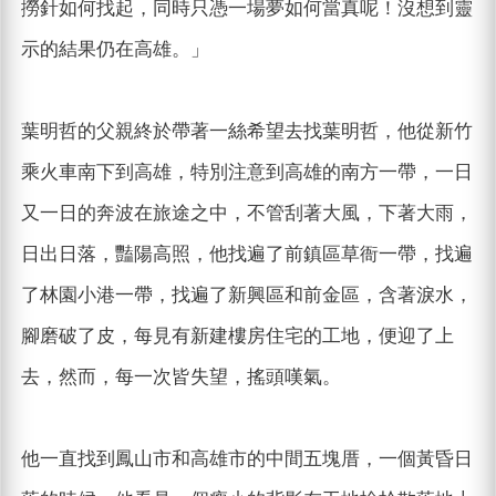
撈針如何找起，同時只憑一場夢如何當真呢！沒想到靈
示的結果仍在高雄。」
葉明哲的父親終於帶著一絲希望去找葉明哲，他從新竹
乘火車南下到高雄，特別注意到高雄的南方一帶，一日
又一日的奔波在旅途之中，不管刮著大風，下著大雨，
日出日落，豔陽高照，他找遍了前鎮區草衙一帶，找遍
了林園小港一帶，找遍了新興區和前金區，含著淚水，
腳磨破了皮，每見有新建樓房住宅的工地，便迎了上
去，然而，每一次皆失望，搖頭嘆氣。
他一直找到鳳山市和高雄市的中間五塊厝，一個黃昏日