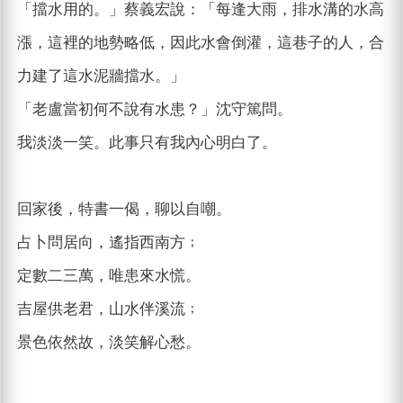
「擋水用的。」蔡義宏說：「每逢大雨，排水溝的水高
漲，這裡的地勢略低，因此水會倒灌，這巷子的人，合
力建了這水泥牆擋水。」
「老盧當初何不說有水患？」沈守篤問。
我淡淡一笑。此事只有我內心明白了。
回家後，特書一偈，聊以自嘲。
占卜問居向，遙指西南方﹔
定數二三萬，唯患來水慌。
吉屋供老君，山水伴溪流﹔
景色依然故，淡笑解心愁。