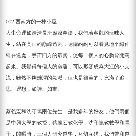
002 西南方的一棟小屋
人生命運如浩浩長流滾滾奔濤，我們若客觀的玩味人
生，站在高山的巔峰遠眺，隱隱約約可以看見地平線伸
延在遠處，宇宙四方的氣勢，使每一個人的心胸皆開闊
起來。我覺得每個人的命運，可以形容成為大江的小支
流，雖然不夠雄渾的氣派，但也是很美的，充滿了追
思、遐想，如詩、如畫。
蔡義宏和沈守篤兩位先生，是我多年的好友，他們兩個
是中興大學的教授，蔡義宏教化學，沈守篤教數學和電
子，閒暇時，三個人研究道學，互切互磋，我們曾和道