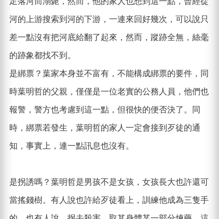
足落河而溺斃，然而，他的家人也想到這一點，曾經從
河的上游搜索到河的下游，一連來回好幾次，可以說只
差一點沒有把河底給翻了起來，然而，蹤跡全無，絲毫
的跡象都找不到。
是綁票？葉家本身並不富有，不能構成綁票的要件，同
時葉明哲的父親，僅僅是一位老實的公務人員，他們也
報警，警方也考慮到這一點，但很快的便否決了。同
時，綁票若發生，葉明哲的家人一定會接到歹徒的通
知，事實上，連一點訊息也沒有。
是拐誘嗎？葉明哲是男孩不是女孩，女孩長大也許還可
當搖錢樹。有人說也許給歹徒看上，訓練他成為三隻手
的。也有人說，拐去殺害，取其身體某一部分煉藥，這