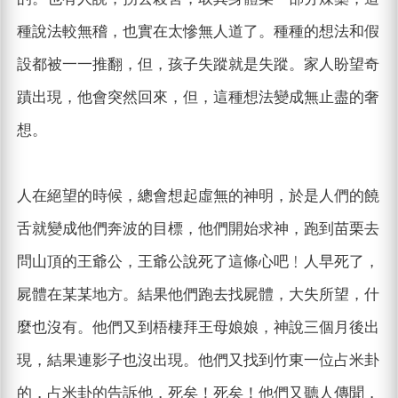
種說法較無稽，也實在太慘無人道了。種種的想法和假
設都被一一推翻，但，孩子失蹤就是失蹤。家人盼望奇
蹟出現，他會突然回來，但，這種想法變成無止盡的奢
想。
人在絕望的時候，總會想起虛無的神明，於是人們的饒
舌就變成他們奔波的目標，他們開始求神，跑到苗栗去
問山頂的王爺公，王爺公說死了這條心吧﹗人早死了，
屍體在某某地方。結果他們跑去找屍體，大失所望，什
麼也沒有。他們又到梧棲拜王母娘娘，神說三個月後出
現，結果連影子也沒出現。他們又找到竹東一位占米卦
的，占米卦的告訴他，死矣！死矣！他們又聽人傳聞，