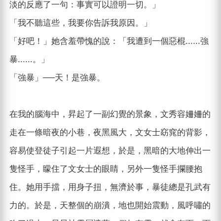
淡的反應了一句：事實可以證明一切。」
「我不聽這些，我要你告訴我原因。」
「好吧！」她含羞帶愧的說：「我遭到一個惡棍......強
暴......。」
「強暴」──天！是強暴。
在我的腦海中，昇起了一副幻覺的景象，文秀容姍姍的
走在一條暗夜的小巷，夜黑風大，文女士窈窕的背影，
容易使登徒子引起一片遐想，於是，黑暗的大地伸出一
隻怪手，矇住了文女士的眼睛，另外一隻怪手攔腰抱
住。她用手擋，用身子扭，無濟於事，暴徒總是孔武有
力的。於是，天整個的崩潰，地也開始震動，風呼嘯的