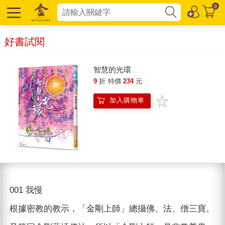
0
好書試閱
智慧的光環
9
折
特價
234
元
加入購物車
001 我慢
根據密教的教示，「金剛上師」總攝佛、法、僧三寶。