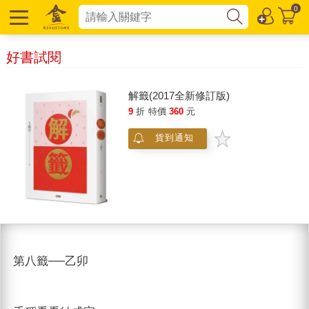
0
好書試閱
解籤(2017全新修訂版)
9
折
特價
360
元
貨到通知
第八籤──乙卯