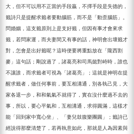
大，但不可以用不正當的手段贏，不擇手段是失德的，
籤詩只是提醒求籤者要動腦筋，而不是「動歪腦筋」。
問婚姻，這支籤原則上是支好籤，但因有事才會來求
籤，若問家運，而夫妻間又有事的話，神明會出壞籤才
對，怎會是出好籤呢？這時便要將重點放在「隴西割
麥」這句話；剛說過了，諸葛亮和司馬懿對峙時，誰也
不讓誰，而求籤者可視為「諸葛亮」；這就是神明在提
醒求籤者，做任何事前，要互相溝通，別各執己見，大
家各退一步，和和氣氣不就得了，實在沒什麼過不去的
事，所以，要心平氣和，互相溝通，求得圓滿，這樣才
能「回到家中寬心坐」、「妻兒鼓腹樂團圓」；籤詩已
經說得那麼清楚了，若再執意如此，那就是人為因素與