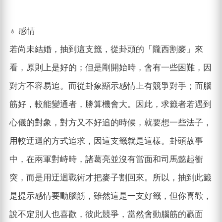
♁ 感情
若尚未結婚，抽到這支籤，從卦頭的「隴西割麥」來
看，原則上是好的；但是剛開始時，會有一些困難，因
對方不容易追。而從卦象顯示感情上有競爭對手；而腦
筋好，較能變通者，勝算機會大。因此，求籤者若遇到
心儀的對象，對方又不好追的時候，就要想一些法子，
用較迂迴的方式追求，因這支籤就是這樣。卦頭故事
中，在兩軍對峙時，諸葛亮並沒有當面和司馬懿起衝
突，而是用迂迴戰術才把麥子割回來。所以，抽到此籤
是提示感情要動腦筋，雖然這是一支好籤，但你喜歡，
說不定別人也喜歡，彼此競爭，當然會動腦筋的贏面