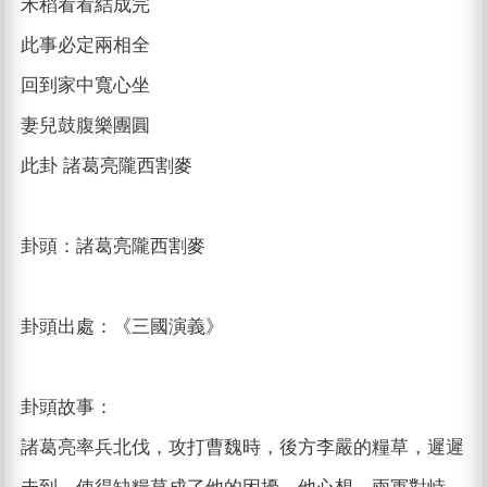
禾稻看看結成完
此事必定兩相全
回到家中寬心坐
妻兒鼓腹樂團圓
此卦 諸葛亮隴西割麥
卦頭：諸葛亮隴西割麥
卦頭出處：《三國演義》
卦頭故事：
諸葛亮率兵北伐，攻打曹魏時，後方李嚴的糧草，遲遲