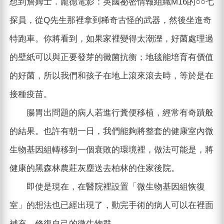
想到詹姆士．龐德電影：英國祕密情報組織M16的○○七
探員，從Q先生那裡拿到稀奇古怪的武器，然後坐進奇
特跑車。你將看到，如果家裡變得太潮溼，好菌處理過
的壁紙可以與正要發芽的黴菌抗衡；地毯能培育有價值
的好菌，所以我們和孩子在地上滾來滾去時，等於是在
接種疫苗。
腸胃出問題的病人若進行糞便移植，經常有奇蹟般
的結果。也許有朝一日，我們能夠將整套的健康室內微
生物基因組轉移到一個衰敗的環境裡，做法可能是，將
健康的黑森林農莊灰塵送去柏林的住家後院。
即使是現在，在醫院裡設置「微生物基因組恢復
室」的想法也已經出現了，動完手術的病人可以在裡面
補充、修復自己的微生物群。