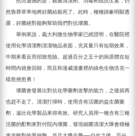
然而遺憾的是，殺菌清潔劑、消毒劑或抗生素，仍
然魯莽草率地將好菌給殺死了。此時，種種跡象明顯透
露，好菌絕對能夠幫助我們對抗壞菌。
舉例來說，義大利微生物學家已經證明，在醫院裡
使用化學清潔劑清潔物品表面，充其量只有短期效果，
中期來看反而招致危險。超過百分之五十的病原體在短
時間內就會回歸，而且和漫威漫畫裡的綠色生物浩克一
樣愈挫愈勇！
壞菌會發展出對抗化學藥劑攻擊的能力，之後就再
也趕不走了。清潔打掃時，使用含有活菌的益生菌藥
劑，遠比化學製品來得有效。研究人員用一種含有三種
活菌的酊劑來對付院內壞菌，發現細菌清潔大隊會積極
進攻敵對的單細胞，並且大獲全勝──自此之後，百分