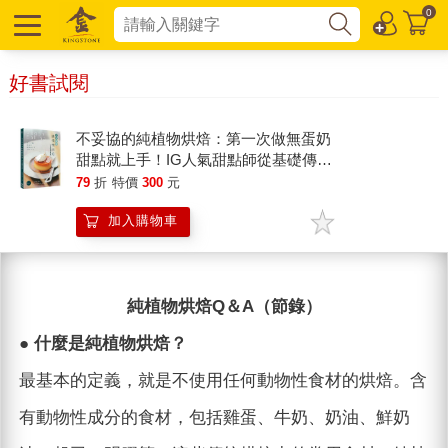
0
好書試閱
不妥協的純植物烘焙：第一次做無蛋奶
甜點就上手！IG人氣甜點師從基礎傳
授，40道絕美成品、好吃又好做的夢幻
79
折
特價
300
元
全素食譜公開
加入購物車
純植物烘焙Q＆A（節錄）
● 什麼是純植物烘焙？
最基本的定義，就是不使用任何動物性食材的烘焙。含
有動物性成分的食材，包括雞蛋、牛奶、奶油、鮮奶