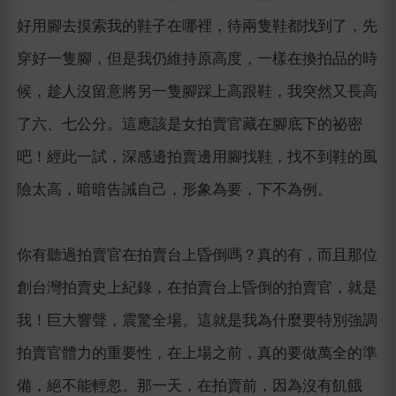
好用腳去摸索我的鞋子在哪裡，待兩隻鞋都找到了，先
穿好一隻腳，但是我仍維持原高度，一樣在換拍品的時
候，趁人沒留意將另一隻腳踩上高跟鞋，我突然又長高
了六、七公分。這應該是女拍賣官藏在腳底下的祕密
吧！經此一試，深感邊拍賣邊用腳找鞋，找不到鞋的風
險太高，暗暗告誡自己，形象為要，下不為例。
你有聽過拍賣官在拍賣台上昏倒嗎？真的有，而且那位
創台灣拍賣史上紀錄，在拍賣台上昏倒的拍賣官，就是
我！巨大響聲，震驚全場。這就是我為什麼要特別強調
拍賣官體力的重要性，在上場之前，真的要做萬全的準
備，絕不能輕忽。那一天，在拍賣前，因為沒有飢餓