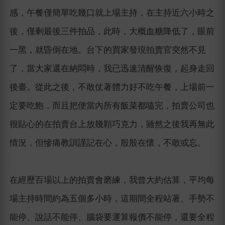
感，午餐僅簡單吃幾口就上場主持，在主持近六小時之
後，僅剩最後三件拍品，此時，大概血糖降低了，眼前
一黑，就昏倒在地。台下的買家發現拍賣官突然不見
了，當大家還在納悶時，我已迅速清醒恢復，起身走回
後臺。從此之後，不敢仗著體力好不吃午餐，上場前一
定要吃飽，而且把便當內所有飯菜都嗑完，拍賣公司也
很貼心的在拍賣台上放幾顆巧克力，雖然之後我再無此
情況，但慘痛教訓謹記在心，殷殷在懷，不敢或忘。
在經歷百場以上的拍賣會磨練，我曾大約估算，平均每
場主持時間約為五個多小時，這期間全程站著、手勢不
能停、說話不能停、腦袋要運算報價不能停，還要全程