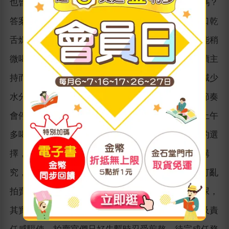
也曾經有人好奇地問我，拍賣官在拍賣時可以喝水嗎？
答案是「當然可以！」雖然全程不停地說話，容易口乾
舌燥，但真實狀況是我會儘量少喝，即便口渴也只能稍
微喝一點水潤喉。現在的我，已經能堅持五小時持續主
持而不用喝水，一來是為了防範中途尿急，拍賣官減少
水分攝取是必要的節制，二來是擔心喝水時，拍賣節奏
會停頓。通常我的主持時間安排在下午，我會先在上午
多喝水，下午我就儘量少喝，純粹的白開水是最好的選
擇，也有的拍賣官會泡西洋蔘來補氣，我則沒那麼講
究，但會避免喝茶及咖啡等利尿的飲品，以免臨時打亂
拍賣節奏。拍賣官講話講多了，水又喝少、又得憋尿，
其實很傷身、很耗元氣的，但面對拍賣公司的付託及責