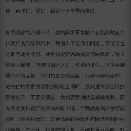
任感驅使，拍賣官們只好先暫時忍受煎熬，待完成任務
後，再吃好、喝好，犒賞一下辛勞的自己。
如果讓你站八個小時，你的腳會不會酸？在我與戴忠仁
拍賣官的訪談對話中，我拋出了這個小問題，不過這也
是個有趣的問題。通常拍賣官因為拍賣情緒激昂，腎上
腺素大爆發，即使站如此之久，也還能挺住，頂多兩腳
重心稍微互換，利用拍賣台的遮蔽，巧妙地變化姿勢。
戴忠仁拍賣官的應對經驗是上場時，最好選擇最習慣的
那雙鞋子，不要穿新鞋。女拍賣官則狀況稍微複雜，因
為有的女拍賣官是穿高跟鞋上場，而我就是屬於會穿高
跟鞋上場的拍賣官。愛穿高跟鞋的我也有陰溝裡翻船的
小糗事，有一次，拍賣時間太長，已經超過五小時，就