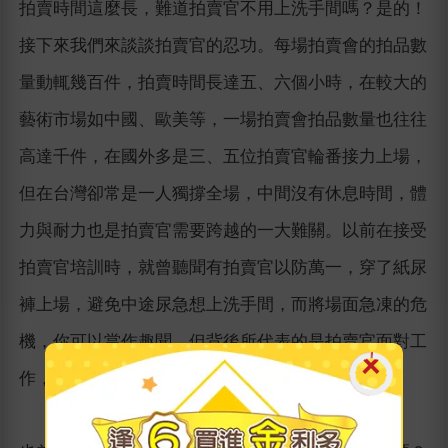
拍賣時間這麼長，難道拍賣官不用上洗手間嗎？是的！
接下來我們來談談拍賣官的忍功。每場拍賣會的拍品數
量動輒幾百件，拍賣時間長達五、六個小時，在較大的
藝術市場如中國、歐美等，一場拍賣會拍品數量也往往
高達千件，在國外多是三、五位拍賣官輪番接力上場，
但在台灣卻常是一人獨撐全場，中間沒有休息時間，體
力與耐力也是拍賣官需要跨越的一大難關。以前在接受
拍賣官培訓時，就曾聽聞有拍賣官以防萬一，穿了紙尿
褲上場，避免中途尿急想上洗手間，而將場面急凍的危
機，你可以當作趣聞，但背後所代表的是拍賣官面對工
作，嚴肅挑戰的一面。