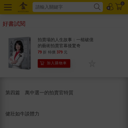
0
好書試閱
拍賣場的人生故事：一槌破億
的藝術拍賣官幕後驚奇
79
折
特價
379
元
加入購物車
第四篇 萬中選一的拍賣官特質
健壯如牛談體力