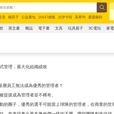
圭吾
楊双子
公益書包
16647續集
吉伊卡哇
高希均
通靈藥師
路邊攤新作
馬斯克
玩具總動員5
超慢跑
館
英文書
雜誌
電子書
文具
玩具親子
3C電玩
家
式管理，最大化組織績效
基層員工無法成為優秀的管理者？
被提拔成為管理者並不稀奇。
動的圈子，優秀的選手可能當上球隊的管理者，在商業的世
任，負責培養出更多像他們一樣的下屬，帶領團隊創造佳績