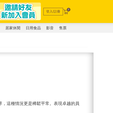
0
登入/註冊
電
居家休閒
日用食品
影音
售票
界，這種情況更是稀鬆平常。表現卓越的員
。