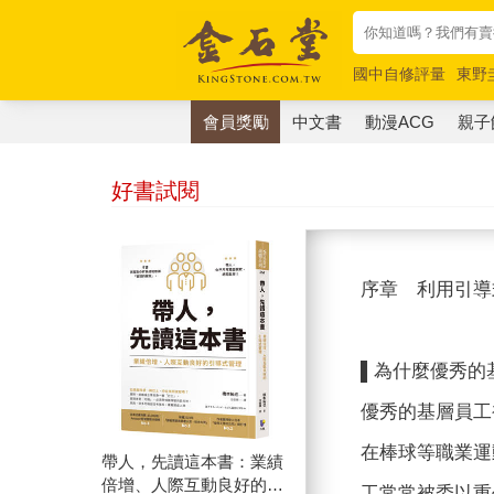
國中自修評量
東野
唯紅花綻放
奧德賽
會員獎勵
中文書
動漫ACG
親子
好書試閱
序章 利用引導
▌為什麼優秀的
優秀的基層員工
在棒球等職業運
帶人，先讀這本書：業績
倍增、人際互動良好的引
工常常被委以重