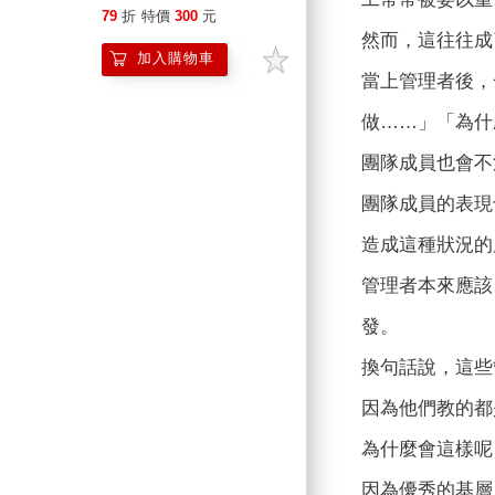
導式管理
79
折
特價
300
元
然而，這往往成
加入購物車
當上管理者後，
做……」「為什
團隊成員也會不
團隊成員的表現
造成這種狀況的
管理者本來應該
發。
換句話說，這些
因為他們教的都
為什麼會這樣呢
因為優秀的基層