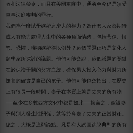
教和法律禁令，而且在美國軍隊中，通姦至今仍是須受
軍事法庭審判的罪行。
我們為什麼賦予嫉妒這麼大的權力？為什麼大家都期待
成人有能力處理人生中的各種負面情緒，包括悲傷、憤
怒、恐懼，唯獨嫉妒得以例外？這個問題正巧是文化人
類學家所探討的議題。他們可能會說，這個議題的關鍵
在於保證子嗣的父方血統，確保男人投入心力與財力所
撫養的確實是自己的孩子。他們可能也會指出，在歷史
上有很長一段時間，妻子在本質上就是丈夫的所有物
──至少在多數西方文化中都是如此──換言之，假設妻
子與別人發生性關係，就等於奪走了丈夫的正當財產。
總之，大概是這類論點。凡是有人試圖跳脫典型的所有