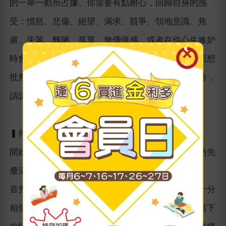
的一舉一動所占據。你需要有點耐心，回歸自身的感
受：憤怒、悲傷、絕望、渴求、競爭、領地意識、焦
慮、失落、醜陋、孤單、無價值感，或者在你心生嫉妒
時會出現的其他獨特感覺。我們常因產生痛苦情緒而想
批判自己，彷彿心情不好也需要有正當理由。難過時，
請試著對自己寬容一點吧。
▍何謂嫉妒
開始探討如何平安度過嫉妒心作祟的時期之前，不妨先
釐清所謂的嫉妒究竟是什麼。
首先就來談談嫉妒與羨慕吧，這兩種情緒乍看之下十分
相似，但我們將其視為兩種不同的情緒。要分辨你當下