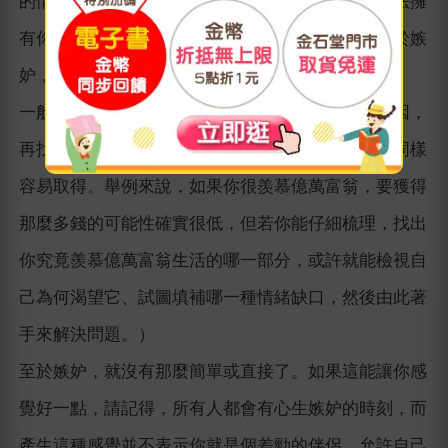
的情緒屬於哪一種，方法很簡單：你是希望別人無法擁
有你想要的，還是想要擁有他人所擁有的？前者屬於嫉
妒，後者則是羨慕。
一般而言，羨慕比較容易化解，只要釐清慾望的成因，
再找出取得的辦法即可。（當然，並非所有事物都同樣
容易取得。舉例來說，如果你很羨慕億萬富翁，要獲得
那麼多錢的可能性確實很低，但若你能仔細梳理，找出
你究竟羨慕億萬富翁生活的哪一部分，或許就能檢視自
己為何渴望它、試圖填補哪一種情緒缺口，然後由此著
手來解決問題。）
至於嫉妒，就沒有那麼簡單或直接了。如果這能讓你感
覺好一點，請記得，所有人都會有心生嫉妒的時刻，而
產生這種感覺並不表示你就是個差勁的伴侶。允許自己