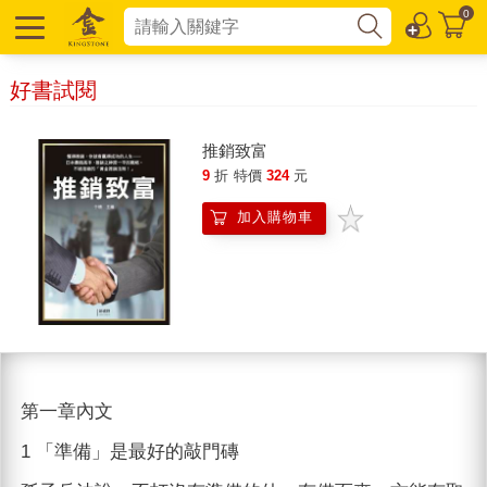
0
好書試閱
推銷致富
9
折
特價
324
元
加入購物車
第一章內文
1 「準備」是最好的敲門磚