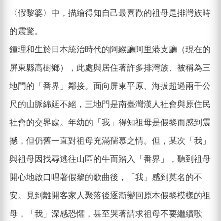
〈假黎婆〉中，描繪得知自己最喜歡的祖母是排灣族時
的震驚。
鍾理和生於日本統治時代的阿緱廳阿里港支廳（現在的
屏東縣高樹鄉），此處與居住著許多排灣族、被稱為三
地門的「番界」鄰接。面向屏東平原、海拔超過兩千公
尺的山脈綿延不絕，三地門是南臺灣漢人社會與原住民
社會的交界處。年幼的「我」得知祖母是假黎而感到震
撼，但仍舊一直對祖母充滿孺慕之情。但，某次「我」
與祖母因找尋逃往山區的牛而踏入「番界」，聽到祖母
開心地啟口唱著假黎的歌曲後，「我」感到莫名的不
安。見到離開客家人聚落後逐漸變回原本假黎模樣的祖
母，「我」深感恐懼，甚至哭著請求祖母不要繼續歌