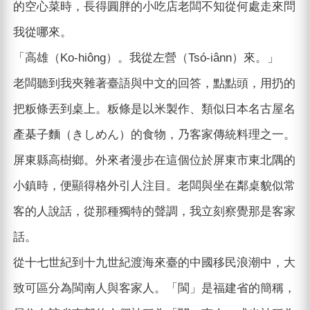
的空心菜時，長得圓胖的小吃店老闆不知從何處走來問
我從哪來。
「高雄（Ko-hiông）。我從左營（Tsó-iânn）來。」
老闆聽到我夾雜著臺語與中文的回答，點點頭，用扔的
把粄條丟到桌上。粄條是以米製作、類似日本名古屋名
產棊子麵（きしめん）的食物，乃客家傳統料理之一。
屏東縣高樹鄉。外來者漫步在這個位於屏東市東北隅的
小鎮時，便顯得格外引人注目。老闆與坐在鄰桌貌似常
客的人說話，從那種獨特的聲調，我立刻察覺那是客家
話。
從十七世紀到十九世紀渡海來臺的中國移民浪潮中，大
致可區分為閩南人與客家人。「閩」是福建省的簡稱，