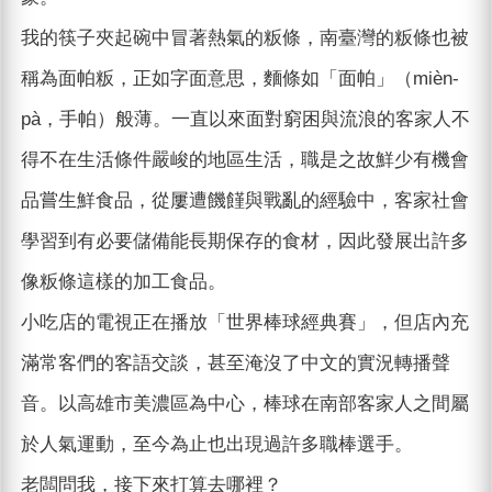
我的筷子夾起碗中冒著熱氣的粄條，南臺灣的粄條也被
稱為面帕粄，正如字面意思，麵條如「面帕」（mièn-
pà，手帕）般薄。一直以來面對窮困與流浪的客家人不
得不在生活條件嚴峻的地區生活，職是之故鮮少有機會
品嘗生鮮食品，從屢遭饑饉與戰亂的經驗中，客家社會
學習到有必要儲備能長期保存的食材，因此發展出許多
像粄條這樣的加工食品。
小吃店的電視正在播放「世界棒球經典賽」，但店內充
滿常客們的客語交談，甚至淹沒了中文的實況轉播聲
音。以高雄市美濃區為中心，棒球在南部客家人之間屬
於人氣運動，至今為止也出現過許多職棒選手。
老闆問我，接下來打算去哪裡？