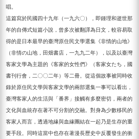
唱。
這篇寫於民國四十九年（一九六〇），即鍾理和逝世那
年的自傳式短篇小說，曾多次被翻譯為日文，較容易取
得的是日本最早的臺灣原住民文學選集《非情的山地》
（非情の山地，田畑書店，一九九二年），以及以臺灣
客家文學為主題的《客家的女性們》（客家女たち，國
書刊行會，二〇〇二年）等二冊。從這個故事被同時收
錄於原住民文學與客家文學的兩部選集一事可以看出，
臺灣客家人的生活與「番界」接觸有多麼密切，兩者的
文化與血統存在著不可分割的交融。對身為少數移民的
客家人而言，透過地緣與血緣團結在一起乃是生存的重
要手段。同時這當中也存在著漫長歷史中反覆發生的衝