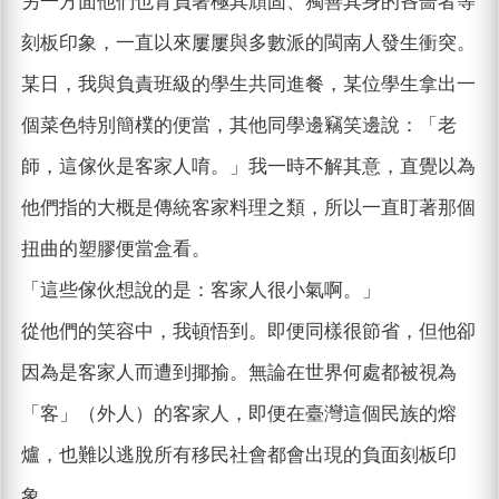
另一方面他們也背負著極其頑固、獨善其身的吝嗇者等
刻板印象，一直以來屢屢與多數派的閩南人發生衝突。
某日，我與負責班級的學生共同進餐，某位學生拿出一
個菜色特別簡樸的便當，其他同學邊竊笑邊說：「老
師，這傢伙是客家人唷。」我一時不解其意，直覺以為
他們指的大概是傳統客家料理之類，所以一直盯著那個
扭曲的塑膠便當盒看。
「這些傢伙想說的是：客家人很小氣啊。」
從他們的笑容中，我頓悟到。即便同樣很節省，但他卻
因為是客家人而遭到揶揄。無論在世界何處都被視為
「客」（外人）的客家人，即便在臺灣這個民族的熔
爐，也難以逃脫所有移民社會都會出現的負面刻板印
象。