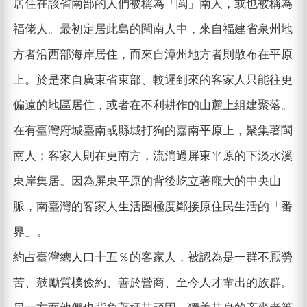
居住在該省南部的人們被稱為「閩」南人，或也被稱為
福佬人。最初定居此島的閩南人中，來自福建省泉州地
方者沿西部海岸居住，而來自漳州地方者則散布在平原
上。於是來自廣東省東部、較遲到來的客家人只能往更
偏遠的地區居住，或者在不利耕作的山麓上組建聚落。
在有臺灣府城臺南或縣城打狗的嘉南平原上，聚集著閩
南人；客家人則在更南方，流淌過屏東平原的下淡水溪
東岸集居。因為屏東平原的背後屹立著龐大的中央山
脈，南臺灣的客家人生活圈極度鄰接原住民生活的「番
界」。
約占臺灣總人口十五％的客家人，被認為是一群不厭勞
苦、鼓勵質樸儉約、善於營商、至今人才輩出的族群。