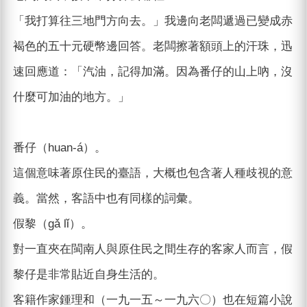
「我打算往三地門方向去。」我邊向老闆遞過已變成赤
褐色的五十元硬幣邊回答。老闆擦著額頭上的汗珠，迅
速回應道：「汽油，記得加滿。因為番仔的山上吶，沒
什麼可加油的地方。」
番仔（huan-á）。
這個意味著原住民的臺語，大概也包含著人種歧視的意
義。當然，客語中也有同樣的詞彙。
假黎（gǎ lǐ）。
對一直夾在閩南人與原住民之間生存的客家人而言，假
黎仔是非常貼近自身生活的。
客籍作家鍾理和（一九一五～一九六〇）也在短篇小說