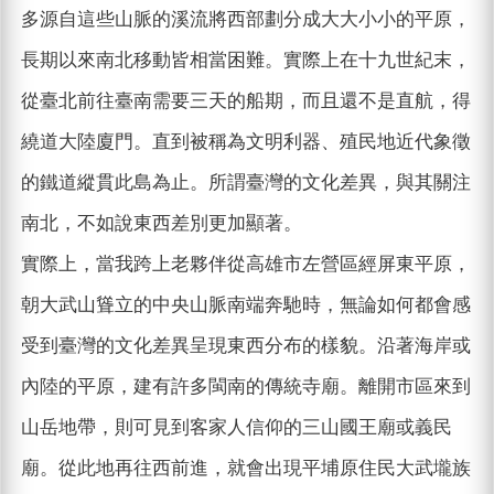
多源自這些山脈的溪流將西部劃分成大大小小的平原，
長期以來南北移動皆相當困難。實際上在十九世紀末，
從臺北前往臺南需要三天的船期，而且還不是直航，得
繞道大陸廈門。直到被稱為文明利器、殖民地近代象徵
的鐵道縱貫此島為止。所謂臺灣的文化差異，與其關注
南北，不如說東西差別更加顯著。
實際上，當我跨上老夥伴從高雄市左營區經屏東平原，
朝大武山聳立的中央山脈南端奔馳時，無論如何都會感
受到臺灣的文化差異呈現東西分布的樣貌。沿著海岸或
內陸的平原，建有許多閩南的傳統寺廟。離開市區來到
山岳地帶，則可見到客家人信仰的三山國王廟或義民
廟。從此地再往西前進，就會出現平埔原住民大武壠族