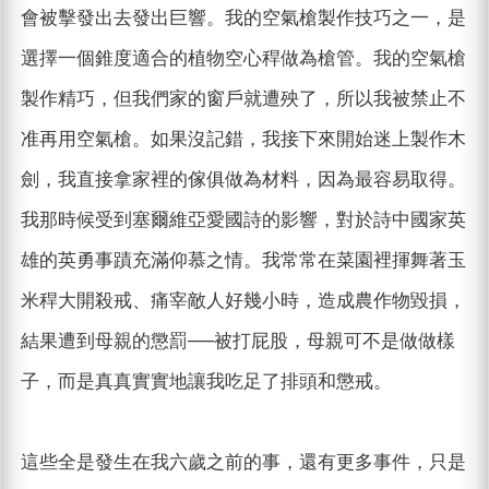
會被擊發出去發出巨響。我的空氣槍製作技巧之一，是
選擇一個錐度適合的植物空心稈做為槍管。我的空氣槍
製作精巧，但我們家的窗戶就遭殃了，所以我被禁止不
准再用空氣槍。如果沒記錯，我接下來開始迷上製作木
劍，我直接拿家裡的傢俱做為材料，因為最容易取得。
我那時候受到塞爾維亞愛國詩的影響，對於詩中國家英
雄的英勇事蹟充滿仰慕之情。我常常在菜園裡揮舞著玉
米稈大開殺戒、痛宰敵人好幾小時，造成農作物毀損，
結果遭到母親的懲罰──被打屁股，母親可不是做做樣
子，而是真真實實地讓我吃足了排頭和懲戒。
這些全是發生在我六歲之前的事，還有更多事件，只是