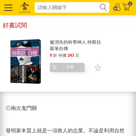
0
好書試閱
被消失的科學神人.特斯拉
親筆自傳
9
折
特價
243
元
停售
◎兩次鬼門關
發明家本質上就是一項救人的志業。不論是利用自然