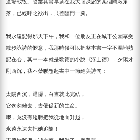
這場戰役。答案其實早就在我大腦深處的某個隱蔽角
落，已經呼之欲出，只差臨門一腳。
我永遠記得那天下午，我和一位朋友正在城市公園享受
散步詠詩的愜意，我那時候可以把整本書一字不漏地熟
記在心，其中一本就是歌德的小說《浮士德》，夕陽才
剛西沉，我不禁聯想起書中一節絕美詩句：
太陽西沉，退隱，白晝就此完結，
它匆匆離去，去催促新的生命。
哦，竟沒有翅膀把我從地面升起，
永遠永遠去把她追隨！