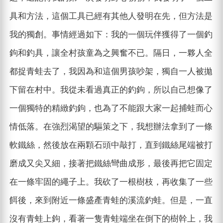
具和方法，這個工具已經有其他人發明在先，但方法是
我的獨創。事情經過如下：我的一個玩伴獲得了一個釣
鉤和釣具，讓全村孩童為之興奮不已。隔日，一夥人全
都捉青蛙去了，我因為和這個男孩吵架，獨自一人被拋
下留在村中。我從未看過真正的釣鉤，所以自己想像了
一個獨特的精緻釣鉤，也為了不能跟大家一起捕蛙而心
情低落。在強烈渴望的驅策之下，我想辦法拿到了一條
軟鐵絲，然後放在兩顆石頭中敲打，直到鐵絲尾端被打
磨成又尖又細，接著把鐵絲彎曲成形，最後再把它固定
在一條牢固的繩子上。我砍了一根樹枝，再收集了一些
餌後，來到附近一條盛產青蛙的溪流釣蛙。但是，一直
沒有青蛙上鉤，看著一隻青蛙端坐在倒下的樹幹上，我