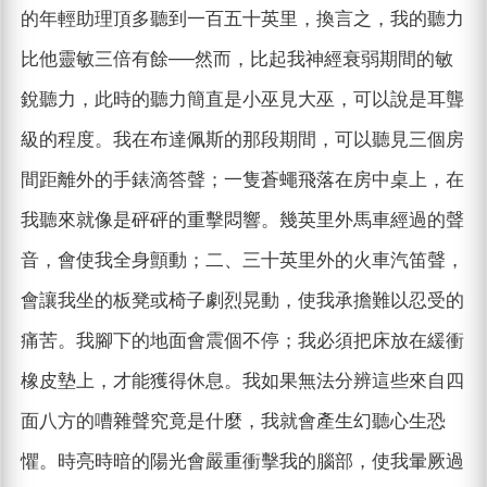
的年輕助理頂多聽到一百五十英里，換言之，我的聽力
比他靈敏三倍有餘──然而，比起我神經衰弱期間的敏
銳聽力，此時的聽力簡直是小巫見大巫，可以說是耳聾
級的程度。我在布達佩斯的那段期間，可以聽見三個房
間距離外的手錶滴答聲；一隻蒼蠅飛落在房中桌上，在
我聽來就像是砰砰的重擊悶響。幾英里外馬車經過的聲
音，會使我全身顫動；二、三十英里外的火車汽笛聲，
會讓我坐的板凳或椅子劇烈晃動，使我承擔難以忍受的
痛苦。我腳下的地面會震個不停；我必須把床放在緩衝
橡皮墊上，才能獲得休息。我如果無法分辨這些來自四
面八方的嘈雜聲究竟是什麼，我就會產生幻聽心生恐
懼。時亮時暗的陽光會嚴重衝擊我的腦部，使我暈厥過