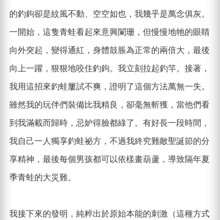
的釣鉤卻是紋風不動、空空如也，我幾乎是萬念俱灰。
一開始，這隻青蛙看起來意興闌珊，但慢慢地牠的眼睛
向外突起，變得通紅，身體鼓脹為正常的兩倍大，最後
向上一躍，狠狠地咬住釣鉤。我立刻拉起釣竿。接著，
我用這招來釣蛙屢試不爽，證明了這個方法萬無一失。
雖然我的玩伴們裝備比我精良，卻毫無斬獲，當他們看
到我滿載而歸時，忌妒得臉都綠了。有好長一段時間，
我自己一人獨享釣蛙祕方，不過我終究難敵聖誕節的分
享精神，最後每個男孩都可以依樣畫葫蘆，導致隔年夏
季青蛙的大災難。
我接下來的發明，純粹出於原始本能的刺激（這種方式