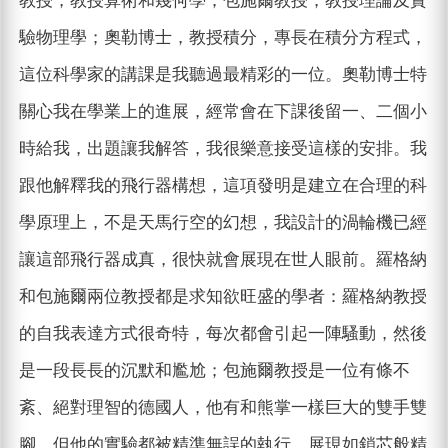
教授，教授算術和幾何學；包施爾教授，教授理論及實
驗物理學；奧勒博士，教授積分，專長在積分方程式，
這位科學家的講課是我聽過最精彩的一位。奧勒博士特
關心我在學業上的進展，經常會在下課後留一、二個小
時給我，出題讓我解答，我很樂意接受這樣的安排。我
跟他解釋我的飛行器構想，這項發明是建立在合理的科
學原理上，不是天馬行空的幻想，我設計的渦輪機已經
讓這部飛行器成真，很快就會展現在世人眼前。羅格納
和包施爾兩位教授都是求知欲旺盛的學者：羅格納教授
的自我表達方式很奇特，每次都會引起一陣騷動，然後
是一段長長的沉默和尷尬；包施爾教授是一位有條不
紊、絕對理智的德國人，他有和熊掌一樣巨大的雙手雙
腳，但他的實驗都被精準無誤的執行，展現如鎖芯般精