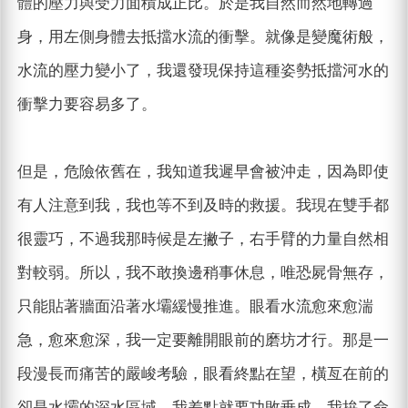
體的壓力與受力面積成正比。於是我自然而然地轉過
身，用左側身體去抵擋水流的衝擊。就像是變魔術般，
水流的壓力變小了，我還發現保持這種姿勢抵擋河水的
衝擊力要容易多了。
但是，危險依舊在，我知道我遲早會被沖走，因為即使
有人注意到我，我也等不到及時的救援。我現在雙手都
很靈巧，不過我那時候是左撇子，右手臂的力量自然相
對較弱。所以，我不敢換邊稍事休息，唯恐屍骨無存，
只能貼著牆面沿著水壩緩慢推進。眼看水流愈來愈湍
急，愈來愈深，我一定要離開眼前的磨坊才行。那是一
段漫長而痛苦的嚴峻考驗，眼看終點在望，橫亙在前的
卻是水壩的深水區域，我差點就要功敗垂成。我拚了命