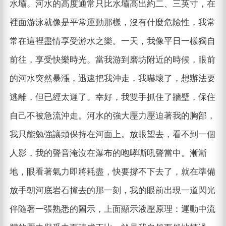
水壩。河水的高度通常只比水壩高出約二、三英寸，在
裡面游泳就像是平常運動那樣，沒有什麼危險性，我常
常在這裡盡情享受游水之樂。一天，我像平日一樣獨自
前往，享受快樂時光。當我游到磨坊附近的時候，眼前
的河水突然暴漲，迅速把我沖走，我嚇壞了，想辦法要
逃離，但已經太遲了。幸好，我雙手抓住了牆壁，保住
自己不被急流沖走。河水的強大壓力壓迫著我的胸部，
我只能勉強讓頭保持在河面上。放眼望去，看不到一個
人影，我的聲音淹沒在瀑布的咆哮嘶吼聲當中。漸漸
地，眼看著氣力即將耗盡，快要撐不下去了，就在準備
放手朝河底岩石撞去的那一刻，我的眼前出現一道閃光
伴隨著一張熟悉的圖示，上面顯示液壓原理：運動中流