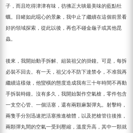
子，而且吃得津津有味，彷彿正大啖最美味的藍點牡
蠣。目睹如此噁心的景象，我中止了繼續在這個前景看
好的領域探索，從此以後，再也不碰金龜子或其他昆
蟲。
後來，我開始動手拆解、組裝祖父的掛鐘。可是，每拆
必裝不回去。有一天，祖父冷不防下達禁令，不准我再
繼續這樣做，他蠻橫的態度造成我有三十年時間不再動
手拆裝時鐘。沒有多久，我開始製作空氣槍，零件包含
一支空心管、一個活塞，還有兩顆麻製彈丸。射擊時，
兩隻手分別迅速把活塞推進槍體，以及把槍管往後推，
兩顆彈丸間的空氣一受到壓縮，溫度升高，其中一顆就