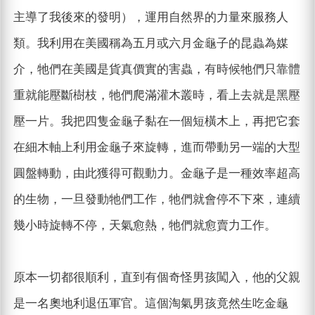
主導了我後來的發明），運用自然界的力量來服務人
類。我利用在美國稱為五月或六月金龜子的昆蟲為媒
介，牠們在美國是貨真價實的害蟲，有時候牠們只靠體
重就能壓斷樹枝，牠們爬滿灌木叢時，看上去就是黑壓
壓一片。我把四隻金龜子黏在一個短橫木上，再把它套
在細木軸上利用金龜子來旋轉，進而帶動另一端的大型
圓盤轉動，由此獲得可觀動力。金龜子是一種效率超高
的生物，一旦發動牠們工作，牠們就會停不下來，連續
幾小時旋轉不停，天氣愈熱，牠們就愈賣力工作。
原本一切都很順利，直到有個奇怪男孩闖入，他的父親
是一名奧地利退伍軍官。這個淘氣男孩竟然生吃金龜