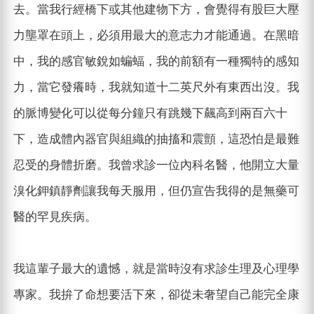
去。當我行經橋下或其他建物下方，會覺得有股巨大壓
力壟罩在頭上，必須用最大的意志力才能通過。在黑暗
中，我的感官敏銳如蝙蝠，我的前額有一種獨特的感知
力，當它發癢時，我就知道十二英尺外有東西出沒。我
的脈博變化可以從每分鐘只有跳幾下飆高到兩百六十
下，造成體內器官與組織的抽搐和震顫，這恐怕是最難
忍受的身體折磨。我曾求診一位內科名醫，他開立大量
溴化鉀鎮靜劑讓我每天服用，但仍宣告我得的是無藥可
醫的罕見疾病。
我這輩子最大的遺憾，就是當時沒有求診生理及心理學
專家。我拚了命想要活下來，卻從未奢望自己能完全康