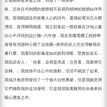
正值她將逝未逝之際，我做了一個美夢。
唉，怎奈任何肉體的翅膀都不容易同精神的翅膀結伴而
飛。當我朗讀這些振奮人心的詩句，靈感如電光石火般
湧現，真理瞬間揭露。我立刻拿起一根枝條在沙地上畫
出心中浮現的設計圖─六年後，我在美國電機工程師學
會發表演講時公開了這張圖─身旁的友人完全理解我在
畫什麼。我看到的影像是如此銳利清晰，堅實如金石，
我告訴友人：「你看，這裡是馬達；注意看，我要將它
反轉。」我按捺不住心中的激動，滔滔不絕說了起來。
我或許無意間發現了一千個大自然奧祕，但是我願意用
它們換取我的這項發明，它是我排除萬難用生命換來的
嘔心瀝血之作。