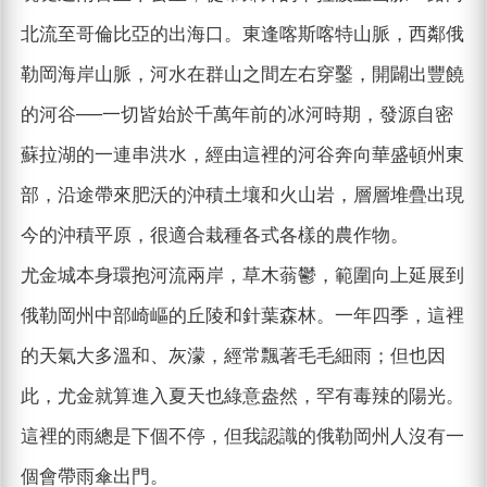
北流至哥倫比亞的出海口。東逢喀斯喀特山脈，西鄰俄
勒岡海岸山脈，河水在群山之間左右穿鑿，開闢出豐饒
的河谷──一切皆始於千萬年前的冰河時期，發源自密
蘇拉湖的一連串洪水，經由這裡的河谷奔向華盛頓州東
部，沿途帶來肥沃的沖積土壤和火山岩，層層堆疊出現
今的沖積平原，很適合栽種各式各樣的農作物。
尤金城本身環抱河流兩岸，草木蓊鬱，範圍向上延展到
俄勒岡州中部崎嶇的丘陵和針葉森林。一年四季，這裡
的天氣大多溫和、灰濛，經常飄著毛毛細雨；但也因
此，尤金就算進入夏天也綠意盎然，罕有毒辣的陽光。
這裡的雨總是下個不停，但我認識的俄勒岡州人沒有一
個會帶雨傘出門。