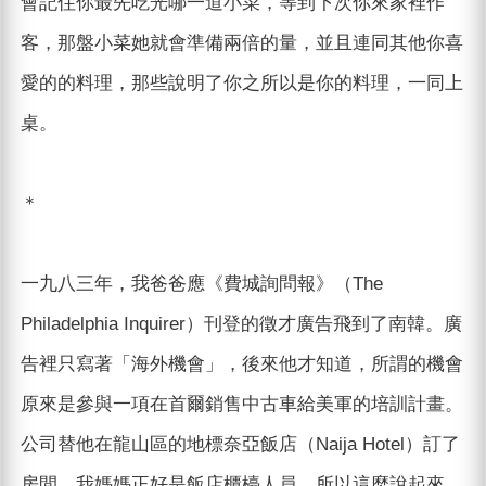
會記住你最先吃光哪一道小菜，等到下次你來家裡作
客，那盤小菜她就會準備兩倍的量，並且連同其他你喜
愛的的料理，那些說明了你之所以是你的料理，一同上
桌。
＊
一九八三年，我爸爸應《費城詢問報》（The
Philadelphia Inquirer）刊登的徵才廣告飛到了南韓。廣
告裡只寫著「海外機會」，後來他才知道，所謂的機會
原來是參與一項在首爾銷售中古車給美軍的培訓計畫。
公司替他在龍山區的地標奈亞飯店（Naija Hotel）訂了
房間，我媽媽正好是飯店櫃檯人員。所以這麼說起來，