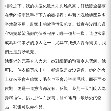
相較之下，我的抗痘化妝水則愈堆愈高，好幾瓶全都塞
在我的浴室洗手槽下方的櫥櫃裡；科萊麗洗臉機因為多
半放著不用，刷頭上的軟毛恆常乾爽。我實在沒耐心遵
守媽媽希望我做的保養程序，哪一種都一樣，這也常常
成為我們爭吵的原因之一，尤其在我步入青春期後，我
們更是愈吵愈兇。
她要求的完美令人火大，她對細節的執著令人費解。她
可以一件衣服買來十年，卻還像是從沒穿過。她的外套
上從來不會有線頭，毛衣也不會起半個毛球，而亮面漆
皮鞋上更是一道擦痕都沒有。反觀，我則一天到晚因為
弄壞這個、搞丟那個而挨罵，甚至連自己最珍愛的物
品，我也可以弄不見。