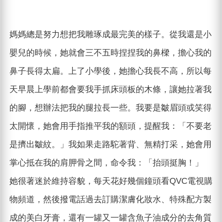
媽媽總是努力想把我雕琢成最完美的樣子。從我還是小
嬰兒的時候，她就會三不五時捏捏我的鼻樑，擔心我的
鼻子長得太扁。上了小學後，她擔心我長不高，所以每
天早晨上學前都會要我手抓床頭板的木條，讓她拉著我
的腳，想辦法把我的腿拉長一些。我要是皺眉頭或笑得
太開懷，她會用手指推平我的額頭，提醒我：「不要老
是擠出皺紋。」我如果走路駝著背、無精打采，她會用
掌心抵在我的肩胛骨之間，命令我：「抬頭挺胸！」
她很著迷於維持容貌，每天花好幾個鐘頭看QVC電視購
物頻道，然後撥電話過去訂購潔膚化妝水、特殊配方製
成的美白牙膏，還有一罐又一罐含魚子油成分的去角質