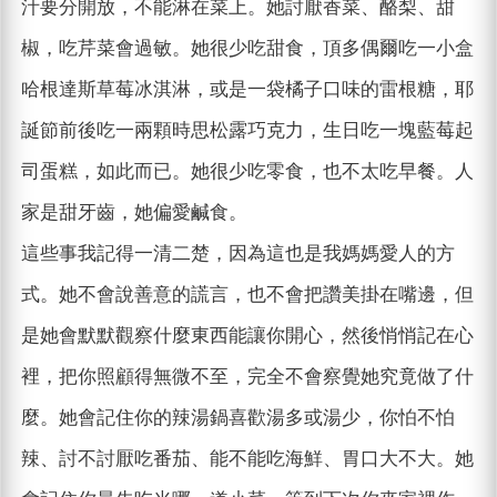
汁要分開放，不能淋在菜上。她討厭香菜、酪梨、甜
椒，吃芹菜會過敏。她很少吃甜食，頂多偶爾吃一小盒
哈根達斯草莓冰淇淋，或是一袋橘子口味的雷根糖，耶
誕節前後吃一兩顆時思松露巧克力，生日吃一塊藍莓起
司蛋糕，如此而已。她很少吃零食，也不太吃早餐。人
家是甜牙齒，她偏愛鹹食。
這些事我記得一清二楚，因為這也是我媽媽愛人的方
式。她不會說善意的謊言，也不會把讚美掛在嘴邊，但
是她會默默觀察什麼東西能讓你開心，然後悄悄記在心
裡，把你照顧得無微不至，完全不會察覺她究竟做了什
麼。她會記住你的辣湯鍋喜歡湯多或湯少，你怕不怕
辣、討不討厭吃番茄、能不能吃海鮮、胃口大不大。她