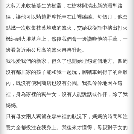
大剪刀來收拾蔓生的樹叢，在樹林間清出新的環型路
徑，讓他可以騎越野摩托車在山裡繞繞。每個月，他會
點燃一次收集枝葉堆成的篝火，交給我從瓶中擠出打火
機油到火堆基座上，然後我們會一邊讚嘆他的手藝，一
邊看著近兩公尺高的篝火冉冉升起。
我很愛我們的新家，但久了也開始埋怨這個地方。四周
沒有鄰居家的孩子能和我一起玩，腳踏車到得了的距離
內，既沒有便利商店也沒有公園。我孤伶伶地困在這
裡，身為家裡的獨生女，沒有人能說話或作伴，除了我
媽媽。
只有母女兩人獨留在森林裡的狀況下，媽媽的時間和注
意力全都投注在我身上。我後來才懂得，母親對子女的