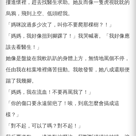
摟進懷裡，趕去找醫生求助。她反而像一隻虎視眈眈的
烏鴉，飛到上空、低頭瞪我。
「媽咪說過多少次了，叫你不要爬那棵樹？！」
「媽媽，我好像扭到腳踝了！」我哭喊著。「我好像應
該去看醫生！」
她像是盤旋在我軟趴趴的身體上方，無情地罵個不停，
任由我在枯葉堆裡痛苦扭動。我敢發誓，她八成還順便
踹了我幾腳。
「媽媽，我在流血！不要再罵我了！」
「你的傷口要永遠留疤了！唉，到底怎麼會搞成這
樣？」
「對不起，可以了嗎？對不起！」