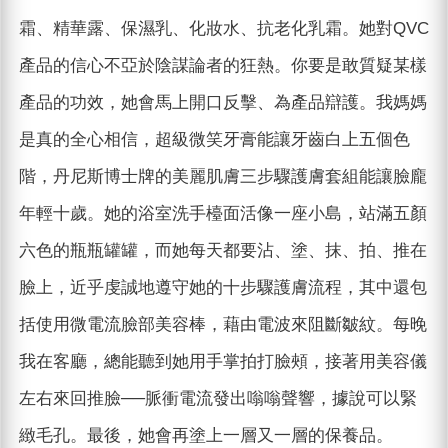
霜、精華露、保濕乳、化妝水、抗老化乳霜。她對QVC
產品的信心不亞於陰謀論者的狂熱。你要是敢質疑某樣
產品的功效，她會馬上開口反擊、為產品辯護。我媽媽
是真的全心相信，超級微笑牙膏能讓牙齒白上五個色
階，丹尼斯博士牌的美麗肌膚三步驟護膚套組能讓臉龐
年輕十歲。她的浴室洗手檯面活像一座小島，站滿五顏
六色的瓶瓶罐罐，而她每天都要沾、塗、抹、拍、推在
臉上，近乎虔誠地遵守她的十步驟護膚流程，其中還包
括使用微電流臉部美容棒，藉由電波來阻斷皺紋。每晚
我在客廳，總能聽到她用手掌拍打臉頰，接著用美容儀
左右來回推臉──脈衝電流發出嗡嗡聲響，據說可以緊
緻毛孔。最後，她會再塗上一層又一層的保養品。