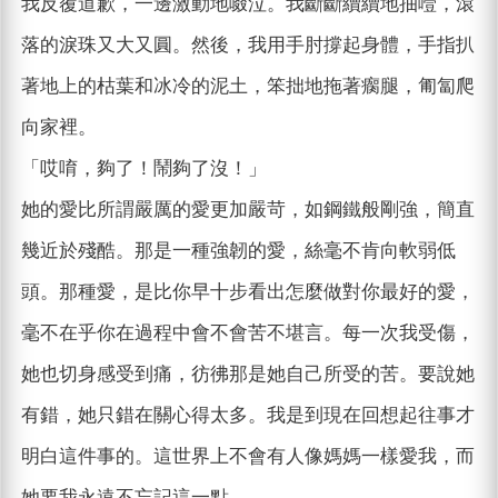
我反覆道歉，一邊激動地啜泣。我斷斷續續地抽噎，滾
落的淚珠又大又圓。然後，我用手肘撐起身體，手指扒
著地上的枯葉和冰冷的泥土，笨拙地拖著瘸腿，匍匐爬
向家裡。
「哎唷，夠了！鬧夠了沒！」
她的愛比所謂嚴厲的愛更加嚴苛，如鋼鐵般剛強，簡直
幾近於殘酷。那是一種強韌的愛，絲毫不肯向軟弱低
頭。那種愛，是比你早十步看出怎麼做對你最好的愛，
毫不在乎你在過程中會不會苦不堪言。每一次我受傷，
她也切身感受到痛，彷彿那是她自己所受的苦。要說她
有錯，她只錯在關心得太多。我是到現在回想起往事才
明白這件事的。這世界上不會有人像媽媽一樣愛我，而
她要我永遠不忘記這一點。