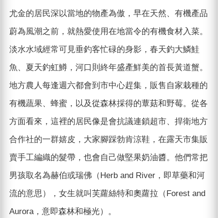
尤金的居民深以當地的物產為傲，早在天然、有機產品
蔚為風潮之前，就熱愛使用在地當令的有機食材入菜。
淡水水域經常可見垂釣客忙碌的身影，春天釣大鱗鮭
魚、夏天釣虹鱒，河口則終年盛產鮮美的首長黃道蟹。
地方農人每逢週六都會到市中心趕集，販售自家栽種的
有機蔬果、蜂蜜，以及從森林採得的蕈菇和野莓。從各
方面看來，這裡的居民像是會抗議連鎖超市、捍衛地方
合作社的一群嬉皮，大家腳踩勃肯涼鞋，在露天市集販
賣手工編織的髮帶，也會自己做堅果奶油醬。他們常把
男孩取名為赫伯或瑞佛（Herb and River，即草藥和河
流的意思），女生就叫芙蘿絲特和奧蘿拉（Forest and
Aurora，意即森林和極光）。