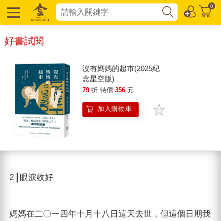
0
好書試閱
沒有媽媽的超市(2025紀
念星空版)
79
折
特價
356
元
加入購物車
2║眼淚收好
媽媽在二〇一四年十月十八日這天去世，但這個日期我