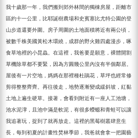
我十歲那一年，我們搬到郊外林間的獨棟房屋，距離市
區約十一公里，比耶誕樹農場和史賓塞比尤特公園的登
山步道還要外圍。房子周圍的土地面積將近有兩公頃，
被數千株美國黃松木環繞，成群的野火雞四處漫步，啄
食草地裡的小昆蟲。在這裡，我爸要是願意，裸體開割
草機除草都不要緊，因為方圓幾公里內沒有半個鄰居。
屋後有一片空地，媽媽在那裡種杜鵑花，草坪也經常修
剪得整整齊齊。再往後走，地勢逐漸變成緩斜坡，紅黏
土地上遍生硬草。接著，會看到附近有一座人工池塘，
池水泥濘，且池中滿是軟泥，有很多蠑螈和青蛙可以讓
我追著玩，捉到了就再放走。這裡的黑莓樹叢肆意生
長，每到初夏的計畫性焚林季節，我爸就會拿一把園藝