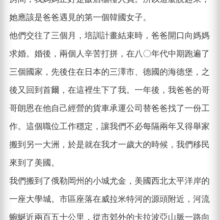
她應該是爸爸遇見的第一個韓國女子。
他們交往了三個月，培訓計畫結束時，爸爸開口向媽媽
求婚。婚後，兩個人辛苦打拼，在八〇年代中期跑遍了
三個國家，先後住在日本的三澤市、德國的海德堡，之
後又回到首爾，在這裡生下了我。一年後，我爸爸的哥
哥朗恩在他自己經營的貨車承運公司替爸爸找了一份工
作。這個職位工作穩定，讓我們不必每隔兩年又得舉家
搬到另一大洲，於是就在我才一歲大的時候，我們移民
來到了美國。
我們搬到了俄勒岡州的小城尤金，美國西北太平洋岸的
一座大學城。市區座落在威拉米特河的源頭附近，河流
蜿蜒近兩百五十公里，從市郊外的卡拉波亞山脈一路向