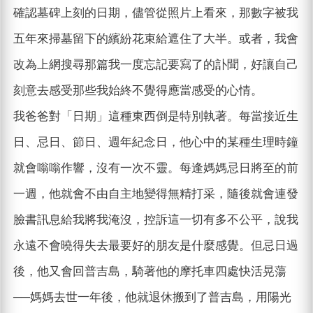
確認墓碑上刻的日期，儘管從照片上看來，那數字被我
五年來掃墓留下的繽紛花束給遮住了大半。或者，我會
改為上網搜尋那篇我一度忘記要寫了的訃聞，好讓自己
刻意去感受那些我始終不覺得應當感受的心情。
我爸爸對「日期」這種東西倒是特別執著。每當接近生
日、忌日、節日、週年紀念日，他心中的某種生理時鐘
就會嗡嗡作響，沒有一次不靈。每逢媽媽忌日將至的前
一週，他就會不由自主地變得無精打采，隨後就會連發
臉書訊息給我將我淹沒，控訴這一切有多不公平，說我
永遠不會曉得失去最要好的朋友是什麼感覺。但忌日過
後，他又會回普吉島，騎著他的摩托車四處快活晃蕩
──媽媽去世一年後，他就退休搬到了普吉島，用陽光