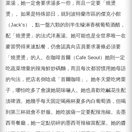
菜湯，她一定會要求湯多一些，而且一定要「燒燙
燙」。如果是特殊節日，就到波特蘭市區的傑克小館
（Jack’s），點一盤六顆的剖半生蠔淋香檳葡萄酒醋，
配「燒燙燙」的法式洋蔥湯。她可能也是全世界唯一在
麥當勞得來速點餐，仍會認真向店員要求薯條必須要
「燒燙燙」的人。在咖啡首爾（Cafe Seoul）她則一定
吃蔬菜增量的辣海鮮炒碼麵，而且每次都習慣用她母語
的句法，把店名倒唸成「首爾咖啡」。她冬天愛吃烤栗
子，哪怕吃多了會讓她屁味嚇人。她也喜歡吃鹹花生配
淡啤酒。她幾乎每天固定喝兩杯夏多內白葡萄酒，但喝
到第三杯就會不舒服。她吃披薩一定要配辣泡椒。去墨
西哥餐廳，她一定點切碎的墨西哥辣椒當配菜。她的醬