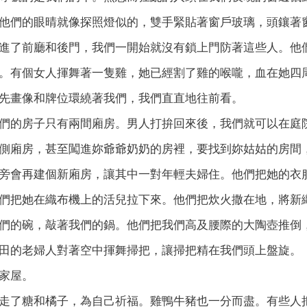
他們的眼晴就像探照燈似的，雙手緊貼著窗戶玻璃，頭鑲著
進了前廳和後門，我們一開始就沒有鎖上門防著這些人。他
。有個女人揮舞著一隻雞，她已經割了雞的喉嚨，血在她四
先畫像和牌位環繞著我們，我們直直地往前看。
們的房子只有兩間廂房。男人打拚回來後，我們就可以在庭
側廂房，甚至闖進妳爺爺奶奶的房裡，要找到妳姑姑的房間
旁會再建個新廂房，讓其中一對年輕夫婦住。他們把她的衣
們把她在織布機上的活兒拉下來。他們把炊火撒在地，將新
們的碗，敲著我們的鍋。他們把我們高及腰際的大陶壺推倒
田的老婦人對著空中揮舞掃把，讓掃把精在我們頭上盤旋。
家屋。
走了糖和橘子，為自己祈福。雞鴨牛豬也一分而盡。有些人