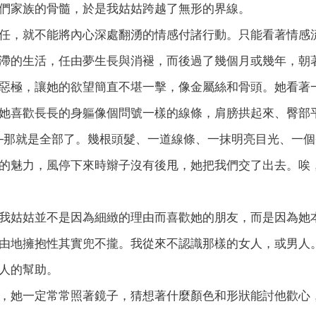
們家族的骨髓，於是我姑姑跨越了無形的界線。
任，就不能將內心深處翻湧的情感付諸行動。只能看著情感
滯的生活，任由夢生長與消褪，而後過了幾個月或幾年，朝
惡極，讓她的欲望簡直不堪一擊，像金屬絲和骨頭。她看著
她喜歡長長的身軀像個問號一樣的線條，肩膀拱起來、臀部
─那就是全部了。幾根頭髮、一道線條、一抹明亮目光、一
的魅力，風停下來時辮子沒有後甩，她把我們交了出去。唉
我姑姑並不是因為細緻的理由而喜歡她的朋友，而是因為她
由地擁抱性其實兜不攏。我從來不認識那樣的女人，或男人
人的幫助。
，她一定常常照著鏡子，猜想著什麼顏色和形狀能討他歡心