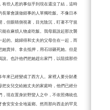
，有些人惹的事似乎到現在還沒了結，這時
的長輩會讓做錯事的人單獨吃飯。不像日本
開，但眼睛側視著，目光陰沉，盯著不守規
只能在麻煩人物桌吃飯。我母親說起那次襲
一起的。媳婦得和丈夫的父母住在一起，而
把她賣掉、拿去抵押，用石頭砸死她。但是
我說。也許他們把她趕出家門，以阻擋那些
多年來已經變成了西方人。家裡人要分財產
母把女兒交給她丈夫的家庭時，他們已經分
們，現在置身於野蠻人之中，不依照傳統也
才會安安全全地返鄉。然而那向西走的罕見