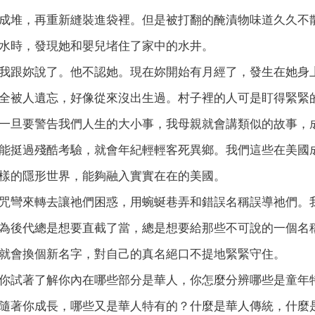
成堆，再重新縫裝進袋裡。但是被打翻的醃漬物味道久久不
水時，發現她和嬰兒堵住了家中的水井。
我跟妳說了。他不認她。現在妳開始有月經了，發生在她身
全被人遺忘，好像從來沒出生過。村子裡的人可是盯得緊緊
一旦要警告我們人生的大小事，我母親就會講類似的故事，
能挺過殘酷考驗，就會年紀輕輕客死異鄉。我們這些在美國
樣的隱形世界，能夠融入實實在在的美國。
咒彎來轉去讓祂們困惑，用蜿蜒巷弄和錯誤名稱誤導祂們。
為後代總是想要直截了當，總是想要給那些不可說的一個名
就會換個新名字，對自己的真名絕口不提地緊緊守住。
你試著了解你內在哪些部分是華人，你怎麼分辨哪些是童年
隨著你成長，哪些又是華人特有的？什麼是華人傳統，什麼