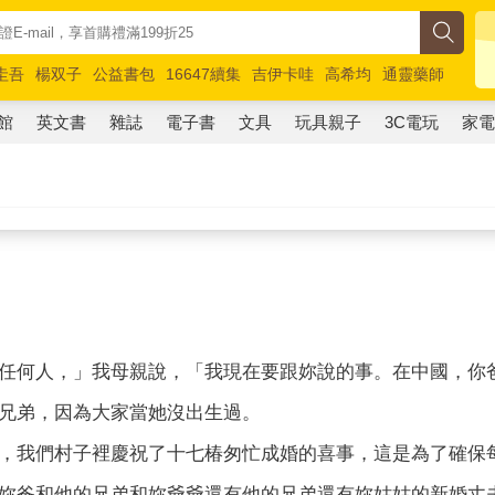
圭吾
楊双子
公益書包
16647續集
吉伊卡哇
高希均
通靈藥師
路邊攤新作
馬斯克
玩具總動員5
超慢跑
館
英文書
雜誌
電子書
文具
玩具親子
3C電玩
家
任何人，」我母親說，「我現在要跟妳說的事。在中國，你
兄弟，因為大家當她沒出生過。
，我們村子裡慶祝了十七椿匆忙成婚的喜事，這是為了確保
妳爸和他的兄弟和妳爺爺還有他的兄弟還有妳姑姑的新婚丈