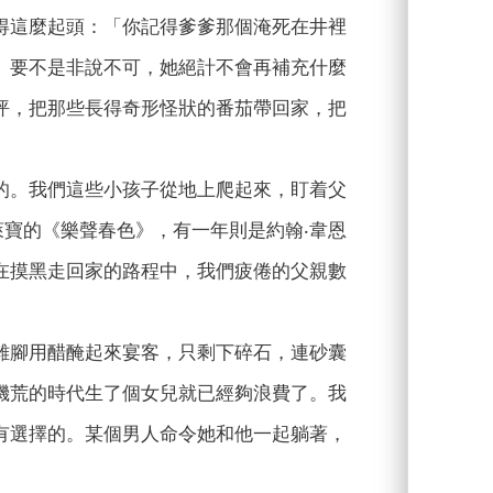
得這麼起頭：「你記得爹爹那個淹死在井裡
。要不是非說不可，她絕計不會再補充什麼
坪，把那些長得奇形怪狀的番茄帶回家，把
的。我們這些小孩子從地上爬起來，盯着父
萊寶的《樂聲春色》，有一年則是約翰‧韋恩
在摸黑走回家的路程中，我們疲倦的父親數
雞腳用醋醃起來宴客，只剩下碎石，連砂囊
饑荒的時代生了個女兒就已經夠浪費了。我
有選擇的。某個男人命令她和他一起躺著，