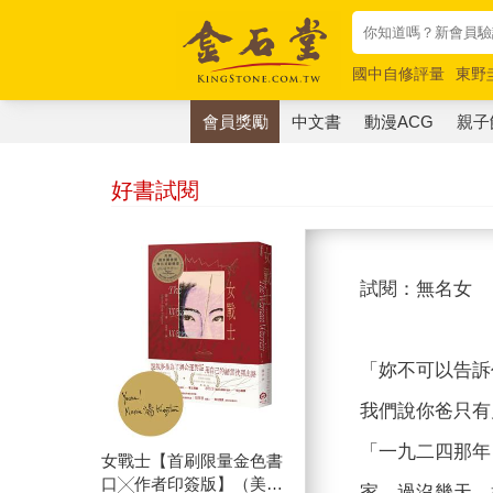
國中自修評量
東野
唯紅花綻放
奧德賽
會員獎勵
中文書
動漫ACG
親子
好書試閱
試閱：無名女
「妳不可以告訴
我們說你爸只有
「一九二四那年
女戰士【首刷限量金色書
口╳作者印簽版】（美國
家，過沒幾天，