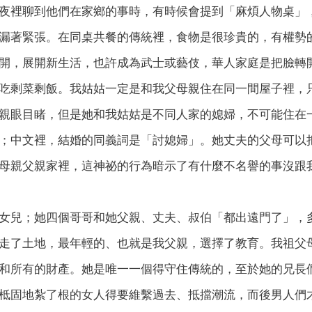
夜裡聊到他們在家鄉的事時，有時候會提到「麻煩人物桌」
漏著緊張。在同桌共餐的傳統裡，食物是很珍貴的，有權勢
開，展開新生活，也許成為武士或藝伎，華人家庭是把臉轉
吃剩菜剩飯。我姑姑一定是和我父母親住在同一間屋子裡，
親眼目睹，但是她和我姑姑是不同人家的媳婦，不可能住在
；中文裡，結婚的同義詞是「討媳婦」。她丈夫的父母可以
母親父親家裡，這神祕的行為暗示了有什麼不名譽的事沒跟
女兒；她四個哥哥和她父親、丈夫、叔伯「都出遠門了」，
走了土地，最年輕的、也就是我父親，選擇了教育。我祖父
和所有的財產。她是唯一一個得守住傳統的，至於她的兄長
柢固地紮了根的女人得要維繫過去、抵擋潮流，而後男人們