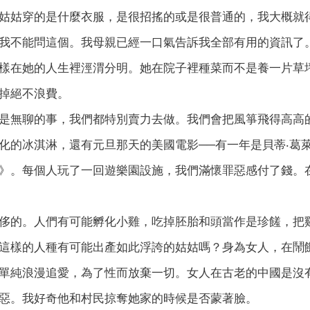
姑姑穿的是什麼衣服，是很招搖的或是很普通的，我大概就
我不能問這個。我母親已經一口氣告訴我全部有用的資訊了
樣在她的人生裡涇渭分明。她在院子裡種菜而不是養一片草
掉絕不浪費。
是無聊的事，我們都特別賣力去做。我們會把風箏飛得高高
化的冰淇淋，還有元旦那天的美國電影──有一年是貝蒂‧葛
》。每個人玩了一回遊樂園設施，我們滿懷罪惡感付了錢。
侈的。人們有可能孵化小雞，吃掉胚胎和頭當作是珍饈，把
這樣的人種有可能出產如此浮誇的姑姑嗎？身為女人，在鬧
單純浪漫追愛，為了性而放棄一切。女人在古老的中國是沒
惡。我好奇他和村民掠奪她家的時候是否蒙著臉。