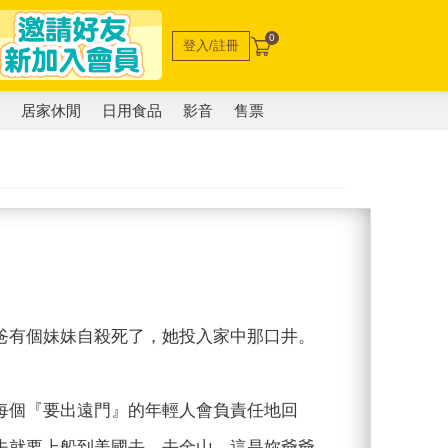
0
登入/註冊
電
居家休閒
日用食品
影音
售票
爸有個妹妹自殺死了，她投入家中那口井。
每個『要出遠門』的年輕人會負責任地回
夫就要上船到美國去，去金山。這是妳爺爺