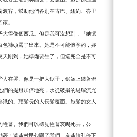
偷渡客，幫助他們各別在古巴、紐約、峇里
回家。
子大得像個西瓜。但是我可沒想到，『她懷
白色褲頭露了出來。她是不可能懷孕的，妳
夏天剛到，她準備要生了，但這完全是不可
些人在哭。像是一把大鋸子，鋸齒上纏著燈
他們的提燈加倍地亮，水從破損的堤壩流光
熟識的。頭髮長的人長髮覆面。短髮的女人
的牲畜。我們可以聽見牲畜哀鳴死去，公
動著；這些村民包圍了我們。有些臉孔停下