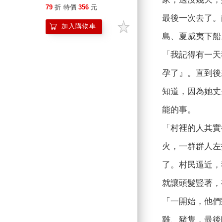
國家圖書獎傑出貢獻獎章
79
折
特價
356
元
首位亞裔得主、亞美文學
最後一次去了。
加入購物車
名家湯亭亭生涯代表作）
島、夏威夷下船
「我記得有一天
孕了』。直到後
知道，因為她丈
能的事。
「村裡的人其實
火，一群群人左
了。村民逼近，
就讓頭髮豎著，
「一開始，他們
雞、豬隻，最後