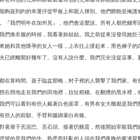
能夠簽到約的幸運仔從甲板上和親人揮別。他們餵飽並掩護
。『我們明年在加州見』，他們會這麼說。所有人都把錢寄
我們換衣服的時候，我看著妳姑姑。我之前從來沒發現她肚
來她和其他懷孕的女人一樣，上衣往上撐起來，黑色褲子的
夫已經離開好幾年了。沒有人說什麼。我們完全沒提這事。
都在算時間。孩子臨盆那晚，村子裡的人襲擊了我們家。有
拐右拐地走在我們的田地裡，拉扯稻穗。在翻攪的黑水裡，
我們可以看到有些人戴著白色面罩，有男有女大概都是我們
有些人的前額、手臂和腿綁著白布條。
對著屋子丟泥巴、丟石頭。接著扔雞蛋，然後開始宰殺我們
呼號的是我們的牛。熟悉而狂亂的人頭在我們夜晚的窗邊竄