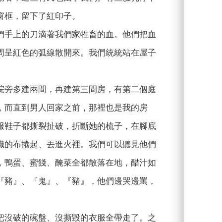
窗框，留下了紅印子。
們手上的刀滴著我們家牲畜的血。他們把血
周呈紅色的弧線散開來。我們統統站在屋子
院旁多建兩間，再建第三間房，有第二個庭
，而直到男人回家之前，那裡也是我的房
服鞋子都撕裂扯破，折斷她的梳子，在腳底
織的布捲起、丟進火裡。我們可以聽見他們
，鴨蛋、蜜餞、醃菜全都散落在地，醋汁如
『豬』、『鬼』、『豬』，他們邊哭邊罵，
把沒破的碗盤、沒撕毀的衣服全帶走了。之