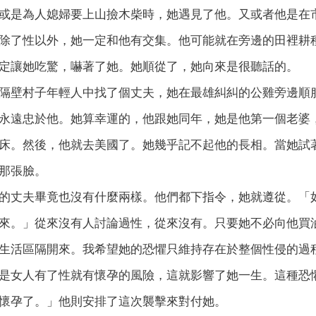
或是為人媳婦要上山撿木柴時，她遇見了他。又或者他是在
除了性以外，她一定和他有交集。他可能就在旁邊的田裡耕
定讓她吃驚，嚇著了她。她順從了，她向來是很聽話的。
隔壁村子年輕人中找了個丈夫，她在最雄糾糾的公雞旁邊順
永遠忠於他。她算幸運的，他跟她同年，她是他第一個老婆
床。然後，他就去美國了。她幾乎記不起他的長相。當她試
那張臉。
的丈夫畢竟也沒有什麼兩樣。他們都下指令，她就遵從。「
來。」從來沒有人討論過性，從來沒有。只要她不必向他買
生活區隔開來。我希望她的恐懼只維持存在於整個性侵的過
是女人有了性就有懷孕的風險，這就影響了她一生。這種恐
懷孕了。」他則安排了這次襲擊來對付她。