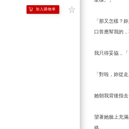
加入購物車
「那又怎樣？妳
口答應幫我的，
我只得妥協，「
「對啦，妳從走
她朝我背後指去
望著她臉上充滿
絡。