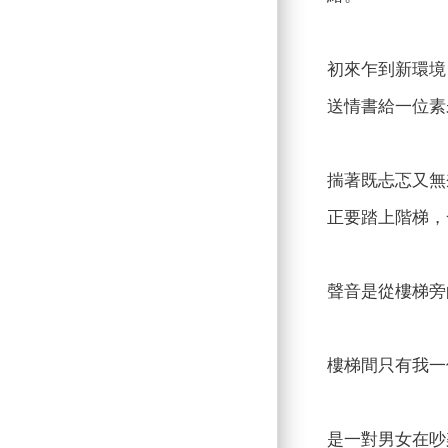
初來乍到新環境
送情書給一位素
揣著既忐忑又無
正要踏上階梯，
聲音是從樓梯旁
樓梯間只有我一
是一對男女在吵