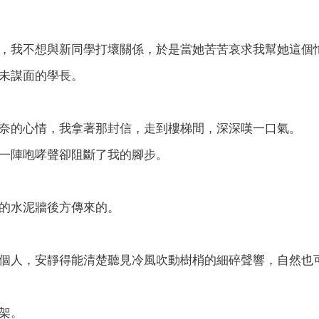
，我不想與新同學打壞關係，於是當她苦苦哀求我幫她這個
未謀面的學長。
奈的心情，我拿著那封信，走到樓梯間，深深嘆一口氣。
一陣咆哮聲卻阻斷了我的腳步。
的水泥牆後方傳來的。
個人，安靜得能清楚聽見冷風吹動樹梢的細碎聲響，自然也
架。