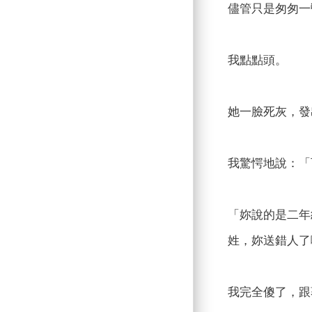
儘管只是匆匆一
我點點頭。
她一臉死灰，發
我驚愕地說：「
「妳說的是二年
姓，妳送錯人了
我完全傻了，跟