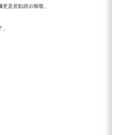
臟更是差點跳出喉嚨。
了。
。