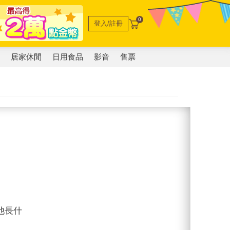
0
登入/註冊
電
居家休閒
日用食品
影音
售票
他長什