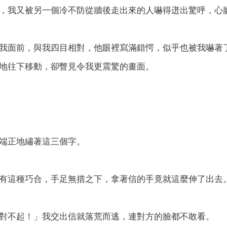
，我又被另一個冷不防從牆後走出來的人嚇得迸出驚呼，心
我面前，與我四目相對，他眼裡寫滿錯愕，似乎也被我嚇著
地往下移動，卻瞥見令我更震驚的畫面。
端正地繡著這三個字。
有這種巧合，手足無措之下，拿著信的手竟就這麼伸了出去
對不起！」我交出信就落荒而逃，連對方的臉都不敢看。