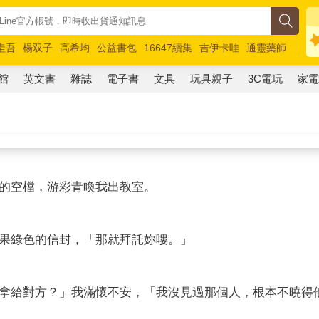
圭吾
楊双子
高希均
公益書包
16647續集
吉伊卡哇
通靈藥師
路邊攤新作
馬斯克
玩具總動員5
超慢跑
館
英文書
雜誌
電子書
文具
玩具親子
3C電玩
家
的空檔，游彩青喚我出教室。
果綠色的信封，「那就拜託妳嘍。」
拿給對方？」我滿懷不安，「我沒見過那個人，根本不曉得