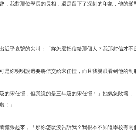
瞥，我對那位學長的長相，還是留下了深刻的印象，他的髮
出近乎哀號的尖叫：「妳怎麼把信給那個人？我那封信才不
可是妳明明說過要將信交給宋任愷，而且我親眼看到他的制
級的宋任愷，但我說的是三年級的宋任愷！」她氣急敗壞，
啦！」
著慌張起來，「那妳怎麼沒告訴我？我根本不知道學校有兩