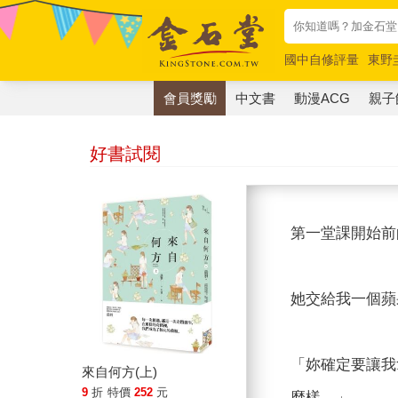
國中自修評量
東野
唯紅花綻放
奧德賽
會員獎勵
中文書
動漫ACG
親子
好書試閱
第一堂課開始前
她交給我一個蘋
「妳確定要讓我
來自何方(上)
9
折
特價
252
元
麼樣。」