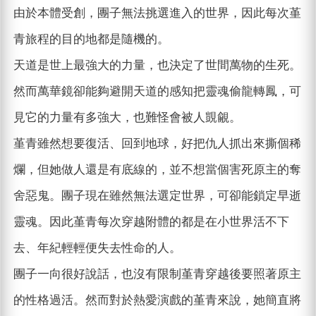
由於本體受創，團子無法挑選進入的世界，因此每次堇
青旅程的目的地都是隨機的。
天道是世上最強大的力量，也決定了世間萬物的生死。
然而萬華鏡卻能夠避開天道的感知把靈魂偷龍轉鳳，可
見它的力量有多強大，也難怪會被人覬覦。
堇青雖然想要復活、回到地球，好把仇人抓出來撕個稀
爛，但她做人還是有底線的，並不想當個害死原主的奪
舍惡鬼。團子現在雖然無法選定世界，可卻能鎖定早逝
靈魂。因此堇青每次穿越附體的都是在小世界活不下
去、年紀輕輕便失去性命的人。
團子一向很好說話，也沒有限制堇青穿越後要照著原主
的性格過活。然而對於熱愛演戲的堇青來說，她簡直將