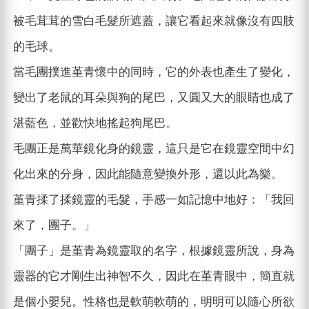
被毛茸茸的雪白毛髮所遮蓋，讓它看起來就像沒有四肢
的毛球。
當毛團撲進堇青懷中的同時，它的外表也產生了變化，
變出了老鼠的耳朵與狗的尾巴，又圓又大的眼睛也成了
湛藍色，並歡快地搖起狗尾巴。
毛團正是萬華鏡化身的鏡靈，這只是它在鏡靈空間中幻
化出來的分身，因此能隨意變換外形，還以此為樂。
堇青揉了揉鏡靈的毛髮，手感一如記憶中地好：「我回
來了，團子。」
「團子」是堇青為鏡靈取的名字，根據鏡靈所說，身為
靈器的它才剛生出神智不久，因此在堇青眼中，簡直就
是個小嬰兒。性格也是軟萌軟萌的，明明可以隨心所欲