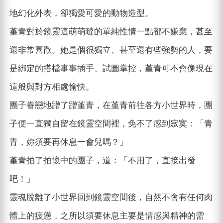
地幻化外表，卻獨愛可愛的動物造型。
堇青對於鏡靈這萌萌噠的單純性情一點都不嫌棄，甚至
還非常喜歡。她是個很獨立、甚至還有些強勢的人，要
是綁定的搭檔事事插手、試圖掌控，堇青可不會像現在
這般與對方相處愉快。
團子眷戀地蹭了蹭堇青，在堇青前往各方小世界時，團
子便一直獨自留在鏡靈空間裡，免不了感到寂寞：「青
青，妳須要再休息一會兒嗎？」
堇青拍了拍懷中的團子，道：「不用了，直接出發
吧！」
靈魂脫離了小世界回到鏡靈空間後，自然不會有任何肉
體上的疲憊，之所以須要休息主要是情感與精神的需