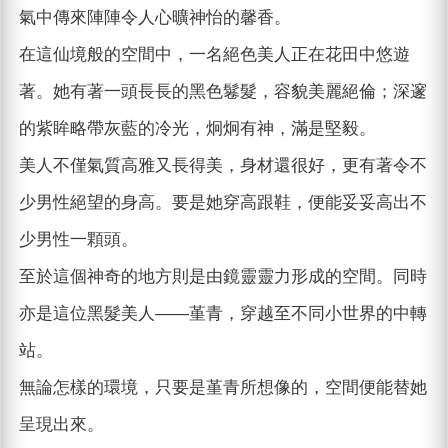
氣中傳來陣陣令人心曠神怡的馨香。
在這仙境般的空間中，一名絕色美人正在花田中悠遊
著。她有著一頭長長的黑色鬈髮，容貌美麗絕倫；深邃
的紫眸略帶灰藍的冷光，炯炯有神，滿是堅毅。
美人不僅氣質高雅又長得美，身材還很好，更有著令不
少男性絕望的身高。要是她穿高跟鞋，便能妥妥高出不
少男性一顆頭。
至於這個神奇的地方則是由鏡靈靈力形成的空間。同時
亦是這位黑髮美人——堇青，穿越至不同小世界的中轉
站。
無論怎樣的環境，只要是堇青所想像的，空間便能替她
呈現出來。