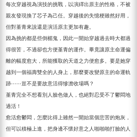
每次穿越視為演技的挑戰，以演繹出原主的性格，不被
親友發現換了芯子為己任。穿越後的失憶梗雖然好用，
但對堇青來說還是演活原主更加有趣。
因為挑的都是些倒楣鬼，因此一開始穿越過去時大都過
得很苦，不過卻也方便堇青的運作。畢竟讓原主命運偏
離的幅度愈大，所能獲取的天道之力便愈多。要是她穿
越到一個福壽雙全的人身上，那麼要改變原主的命運軌
跡⋯⋯豈不是要故意活得慘澹收場嗎？
堇青完全不想看別人臉色做人，也絕對忍受不了鬱悶地
過活！
愈活愈鬱悶，怎麼比得上雖然一開始當個悲苦的炮灰，
但可以積極上進，把身邊不懷好意之人啪啪啪打臉的人