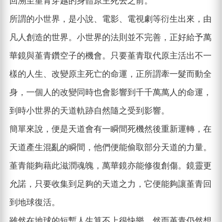
回溯至堇青穿越的身體原主死去之前。
所謂的小世界，是小說、電影、電視劇等衍生出來，由
凡人創造的世界。小世界的法則並不完善，正好給予萬
華鏡與堇青鑽空子的機會。只要堇青取代原主活出不一
樣的人生、改變原主死亡的命運，正所謂牽一髮而動全
身，一個人的改變同時也會影響到千千萬萬人的命運，
到時小世界的天道軌跡自然隨之受到影響。
簡單來說，便是天道會有一瞬間死機然後重新運轉，在
天道產生混亂的瞬間，他們便能偷取部分天道的力量。
堇青能夠藉此滋潤魂魄，萬華鏡亦能修復創傷。鏡靈更
允諾，只要收集到足夠的天道之力，它便能夠讓堇青回
到地球復活。
雖然在地球的短暫人生算不上很快樂，然而堇青仍然想