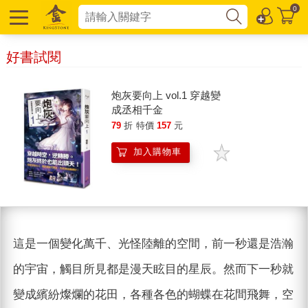
0
好書試閱
炮灰要向上 vol.1 穿越變
成丞相千金
79
折
特價
157
元
加入購物車
這是一個變化萬千、光怪陸離的空間，前一秒還是浩瀚
的宇宙，觸目所見都是漫天眩目的星辰。然而下一秒就
變成繽紛燦爛的花田，各種各色的蝴蝶在花間飛舞，空