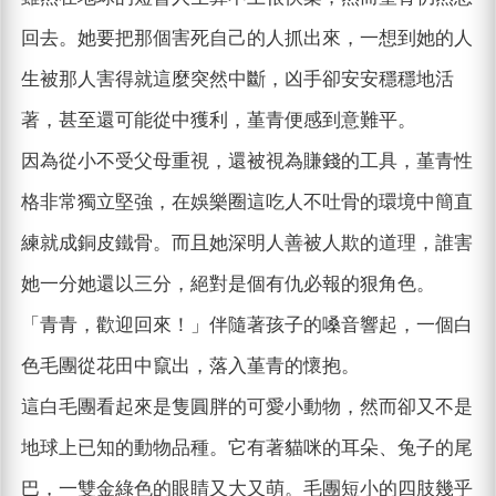
回去。她要把那個害死自己的人抓出來，一想到她的人
生被那人害得就這麼突然中斷，凶手卻安安穩穩地活
著，甚至還可能從中獲利，堇青便感到意難平。
因為從小不受父母重視，還被視為賺錢的工具，堇青性
格非常獨立堅強，在娛樂圈這吃人不吐骨的環境中簡直
練就成銅皮鐵骨。而且她深明人善被人欺的道理，誰害
她一分她還以三分，絕對是個有仇必報的狠角色。
「青青，歡迎回來！」伴隨著孩子的嗓音響起，一個白
色毛團從花田中竄出，落入堇青的懷抱。
這白毛團看起來是隻圓胖的可愛小動物，然而卻又不是
地球上已知的動物品種。它有著貓咪的耳朵、兔子的尾
巴，一雙金綠色的眼睛又大又萌。毛團短小的四肢幾乎