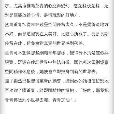
求。尤其這裡隨堇青的心意而變幻，想怎樣便怎樣，絕
對是個能放鬆心情、盡情玩樂的好地方。
然而堇青卻從未在鏡靈空間停留太久，不是覺得這地方
不好，而是這裡實在太美好、太隨心所欲了。要是長期
停留在此，難免會對真實的世界感到落差。
堇青可不想像那些網癮青年那樣，變得分不清楚虛假與
現實，沉迷在虛幻世界中無法自拔。因此每次回到鏡靈
空間稍作休息後，她便會立即投身到新的世界去。
團子顯然已很習慣堇青的勤奮，聽到她的話後便留戀地
再次蹭了蹭堇青，隨即躍離她的懷抱：「好的，那我把
青青傳送到小世界去囉。青青加油！」