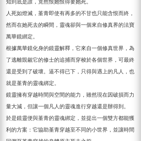
知到底是誰，竟然恨她恨得要她死。
人死如燈滅，堇青即使有再多的不甘也只能含恨而終，
然而在她死去的瞬間，靈魂卻與一個來自修真界的法寶
萬華鏡綁定。
根據萬華鏡化身的鏡靈解釋，它來自一個修真世界，為
了逃離覬覦它的修士的追捕而穿梭於各個世界，可最終
還是受到了破壞。逼不得已下，只得與遇上的凡人，也
就是堇青的靈魂綁定。
鏡靈擁有穿越時間與空間的能力，雖然現在因破損而力
量大減，但讓一個凡人的靈魂進行穿越還是辦得到。
於是鏡靈便與堇青的靈魂綁定，並提出一個雙方都能獲
利的方案：它協助堇青穿越至不同的小世界，並讓時間