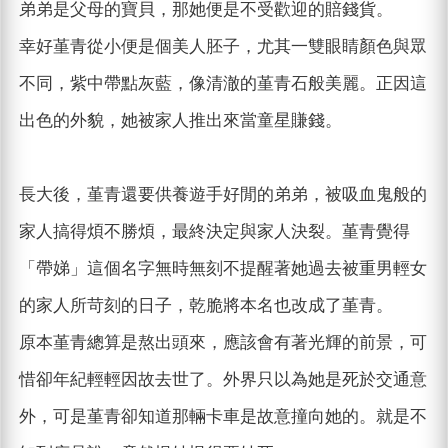
弟弟是父母的寶貝，那她便是不受歡迎的賠錢貨。
幸好堇青從小便是個美人胚子，尤其一雙眼睛顏色與眾
不同，紫中帶點灰藍，像清澈的堇青石般美麗。正因這
出色的外貌，她被家人推出來當童星賺錢。
長大後，堇青還要供養遊手好閒的弟弟，被吸血鬼般的
家人搞得煩不勝煩，最終決定與家人決裂。堇青覺得
「帶娣」這個名字無時無刻不提醒著她過去被重男輕女
的家人所苛刻的日子，乾脆將本名也改成了堇青。
原本堇青總算是熬出頭來，應該會有著光輝的前景，可
惜卻年紀輕輕因故去世了。外界只以為她是死於交通意
外，可是堇青卻知道那輛卡車是故意撞向她的。就是不