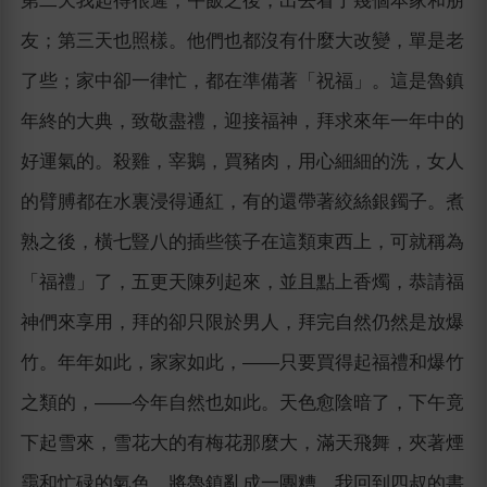
第二天我起得很遲，午飯之後，出去看了幾個本家和朋
友；第三天也照樣。他們也都沒有什麼大改變，單是老
了些；家中卻一律忙，都在準備著「祝福」。這是魯鎮
年終的大典，致敬盡禮，迎接福神，拜求來年一年中的
好運氣的。殺雞，宰鵝，買豬肉，用心細細的洗，女人
的臂膊都在水裏浸得通紅，有的還帶著絞絲銀鐲子。煮
熟之後，橫七豎八的插些筷子在這類東西上，可就稱為
「福禮」了，五更天陳列起來，並且點上香燭，恭請福
神們來享用，拜的卻只限於男人，拜完自然仍然是放爆
竹。年年如此，家家如此，―—只要買得起福禮和爆竹
之類的，―—今年自然也如此。天色愈陰暗了，下午竟
下起雪來，雪花大的有梅花那麼大，滿天飛舞，夾著煙
靄和忙碌的氣色，將魯鎮亂成一團糟。我回到四叔的書