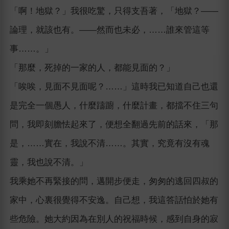
「啊！地獄？」我很吃驚，只得支吾著，「地獄？―—
論理，就該也有。―—然而也未必，……誰來管這等
事……。」
「那麼，死掉的一家的人，都能見面的？」
「唉唉，見面不見面呢？……」這時我已知道自己也還
是完全一個愚人，什麼躊躕，什麼計畫，都擋不住三句
問，我即刻膽怯起來了，便想全翻過先前的話來，「那
是，……實在，我說不清……。其實，究竟有沒有魂
靈，我也說不清。」
我乘她不再緊接的問，邁開步便走，匆匆的逃回四叔的
家中，心裏很覺得不安逸。自己想，我這答話怕於她有
些危險。她大約因為在別人的祝福時候，感到自身的寂