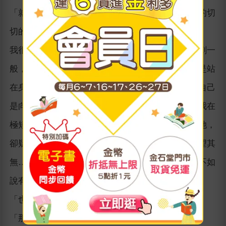
「就是―—」她走近兩步，放低了聲音，極秘密似的切
切的說，「一個人死了之後，究竟有沒有魂靈的？」
我很悚然，一見她的眼釘著我的，背上也就遭了芒刺一
般，比在學校裏遇到不及預防的臨時考，教師又偏是站
在身旁的時候，惶急得多了。對於魂靈的有無，我自己
是向來毫不介意的；但在此刻，怎樣回答她好呢？我在
極短期的躊躕中，想，這裏的人照例相信鬼，然而她，
卻疑惑了，―—或者不如說希望：希望其有，又希望其
無……。人何必增添末路的人的苦惱，為她起見，不如
說有罷。
「也許有罷，―—我想。」我於是吞吞吐吐的說。
「那麼，也就有地獄了？」