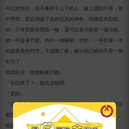
今已經全白，全不像四十上下的人；臉上瘦削不堪，黃
中帶黑，而且消盡了先前悲哀的神色，彷彿是木刻似
的；只有那眼珠間或一輪，還可以表示她是一個活物。
她一手提著竹籃。內中一個破碗，空的；一手拄著一支
比她更長的竹竿，下端開了裂：她分明已經純乎是一個
乞丐了。
我就站住，預備她來討錢。
「你回來了？」她先這樣問。
「是的。」
「這正好。你是識字的，又是出門人，見識得多。我正
要問你一件事—―」她那沒有精采的眼睛忽然發光了。
我萬料不到她卻說出這樣的話來，詫異的站著。