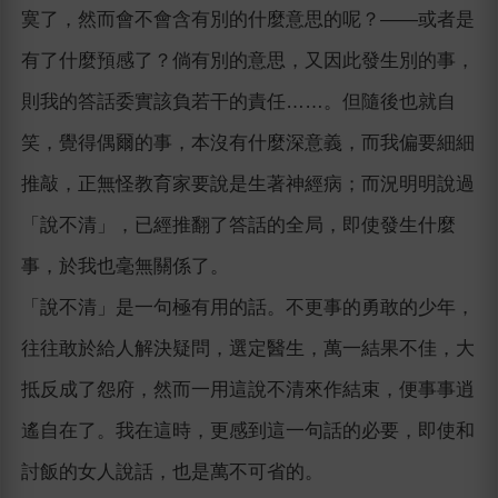
寞了，然而會不會含有別的什麼意思的呢？―—或者是
有了什麼預感了？倘有別的意思，又因此發生別的事，
則我的答話委實該負若干的責任……。但隨後也就自
笑，覺得偶爾的事，本沒有什麼深意義，而我偏要細細
推敲，正無怪教育家要說是生著神經病；而況明明說過
「說不清」，已經推翻了答話的全局，即使發生什麼
事，於我也毫無關係了。
「說不清」是一句極有用的話。不更事的勇敢的少年，
往往敢於給人解決疑問，選定醫生，萬一結果不佳，大
抵反成了怨府，然而一用這說不清來作結束，便事事逍
遙自在了。我在這時，更感到這一句話的必要，即使和
討飯的女人說話，也是萬不可省的。