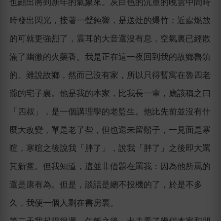
也顯出將到新年的氣象來。灰白色的沉重的晚雲中間時
時發出閃光，接著一聲鈍響，是送灶的爆竹；近處燃放
的可就更強烈了，震耳的大音還沒有息，空氣裏已經散
滿了幽微的火藥香。我是正在這一夜回到我的故鄉魯鎮
的。雖說故鄉，然而已沒有家，所以只得暫寓在魯四老
爺的宅子裏。他是我的本家，比我長一輩，應該稱之曰
「四叔」，是一個講理學的老監生。他比先前並沒有什
麼大改變，單是老了些，但也還未留鬍子，一見面是寒
暄，寒暄之後說我「胖了」，說我「胖了」之後即大罵
其新黨。但我知道，這並非借題在罵我：因為他所罵的
還是康有為。但是，談話是總不投機的了，於是不多
久，我便一個人剩在書房裏。