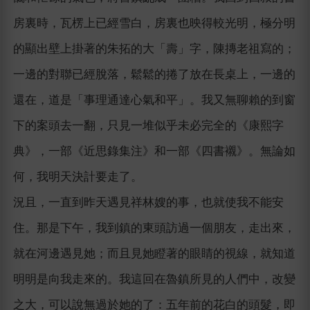
房裏時，瓦楞上已經雪白，房裏也映得較光明，極分明
的顯出壁上掛著的朱拓的大「壽」字，陳摶老祖寫的；
一邊的對聯已經脫落，鬆鬆的捲了放在長桌上，一邊的
還在，道是「事理通達心氣和平」。我又無聊賴的到窗
下的案頭去一翻，只見一堆似乎未必完全的《康熙字
典》，一部《近思錄集注》和一部《四書襯》。無論如
何，我明天決計要走了。
況且，一直到昨天遇見祥林嫂的事，也就使我不能安
住。那是下午，我到鎮的東頭訪過一個朋友，走出來，
就在河邊遇見她；而且見她瞪著的眼睛的視線，就知道
明明是向我走來的。我這回在魯鎮所見的人們中，改變
之大，可以說無過於她的了：五年前的花白的頭髮，即