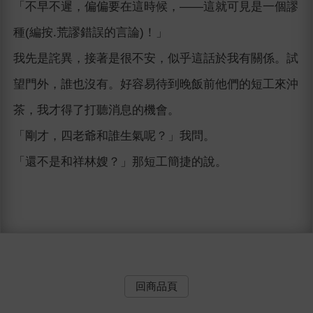
「不早不遲，偏偏要在這時候，―—這就可見是一個謬
種(編按.荒謬錯誤的言論)！」
我先是詫異，接著是很不安，似乎這話於我有關係。試
望門外，誰也沒有。好容易待到晚飯前他們的短工來沖
茶，我才得了打聽消息的機會。
「剛才，四老爺和誰生氣呢？」我問。
「還不是和祥林嫂？」那短工簡捷的說。
回商品頁