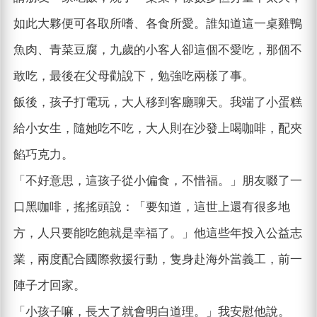
如此大夥便可各取所嗜、各食所愛。誰知道這一桌雞鴨
魚肉、青菜豆腐，九歲的小客人卻這個不愛吃，那個不
敢吃，最後在父母勸說下，勉強吃兩樣了事。
飯後，孩子打電玩，大人移到客廳聊天。我端了小蛋糕
給小女生，隨她吃不吃，大人則在沙發上喝咖啡，配夾
餡巧克力。
「不好意思，這孩子從小偏食，不惜福。」朋友啜了一
口黑咖啡，搖搖頭說：「要知道，這世上還有很多地
方，人只要能吃飽就是幸福了。」他這些年投入公益志
業，兩度配合國際救援行動，隻身赴海外當義工，前一
陣子才回家。
「小孩子嘛，長大了就會明白道理。」我安慰他說。