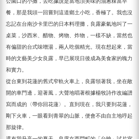
公園口的小攤，去吃據說是當地頂美味的油蔥粿當早
餐，那是我頭一回嘗到這道鄉土小吃，香極了。我也沒
忘記在台南沙卡里巴的日本料理攤，良露豪氣地叫了一
桌菜，沙西米、醋物、烤物、炸物，一樣不缺，當然也
有偏甜的台式味噌湯，兩人吃個精光。現在想起來，當
時的文藝美少女良露，早已展現日後成為美食家的魄力
和實力。
從台東到花蓮的舊式窄軌火車上，良露領著我，坐在敞
開的車門邊，迎著風，大聲地唱著根據楊牧詩作改編譜
寫而成的〈帶你回花蓮〉。直到現在，我只要到花蓮，
剛下火車，一眼看到青翠的山脈，便會不由自主地哼起
那旋律。
還有我升高一的夏天，良露在西門町的「台映」試片室