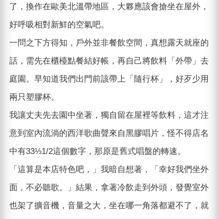
了，換作在歐美北溫帶地區，大夥應該會搶坐在屋外，
好呼吸相對新鮮的空氣吧。
一問之下方得知，戶外並非餐飲空間，真想露天就座的
話，需先在櫃檯點餐結好帳，再自己將飲料「外帶」去
庭園。早知道我們出門前該帶上「隨行杯」，好歹少用
兩只塑膠杯。
我讓丈夫先去園中坐著，獨自留在屋裡等飲料，這才注
意到室內流淌的西洋歌曲聲來自黑膠唱片，怪不得店名
中有33⅓1/2這個數字，那原是舊式唱盤的轉速。
「這算是本店特色吧，」我暗自想著，「幸好我們坐外
面，不必聽歌。」結果，拿著冷飲走到外頭，發覺室外
也架了擴音機，音量之大，坐在哪一角落都避不了，就