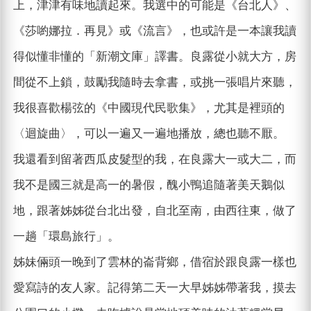
上，津津有味地讀起來。我選中的可能是《台北人》、
《莎喲娜拉．再見》或《流言》，也或許是一本讓我讀
得似懂非懂的「新潮文庫」譯書。良露從小就大方，房
間從不上鎖，鼓勵我隨時去拿書，或挑一張唱片來聽，
我很喜歡楊弦的《中國現代民歌集》，尤其是裡頭的
〈迴旋曲〉，可以一遍又一遍地播放，總也聽不厭。
我還看到留著西瓜皮髮型的我，在良露大一或大二，而
我不是國三就是高一的暑假，醜小鴨追隨著美天鵝似
地，跟著姊姊從台北出發，自北至南，由西往東，做了
一趟「環島旅行」。
姊妹倆頭一晚到了雲林的崙背鄉，借宿於跟良露一樣也
愛寫詩的友人家。記得第二天一大早姊姊帶著我，摸去