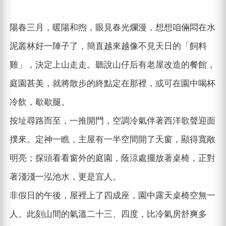
陽春三月，暖陽和煦，眼見春光爛漫，想想咱倆悶在水
泥叢林好一陣子了，簡直越來越像不見天日的「飼料
雞」，決定上山走走。聽說山仔后有老屋改造的餐館，
庭園甚美，就將散步的終點定在那裡，或可在園中喝杯
冷飲，歇歇腿。
按址尋路而至，一推開門，空調冷氣伴著西洋歌聲迎面
撲來。定神一瞧，主屋有一半空間開了天窗，顯得寬敞
明亮；探頭看看窗外的庭園，蔭涼處擺放著桌椅，正對
著淺淺一泓池水，更是宜人。
非假日的午後，屋裡上了四成座，園中露天桌椅空無一
人。此刻山間的氣溫二十三、四度，比冷氣房舒爽多