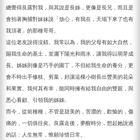
總覺得良露對我，與其說是長姊，更像是長兄，而且是
會拍著胸脯對妹妹說「放心，有我在，天塌下來了也有
我頂著」的那種哥哥。
這位老友說得沒錯。我常以為，我的父母有如大自然，
賜我生命的基土，並灑下陽光和雨水，讓我得以萌芽成
長。姊姊則像是巧手的園丁，不但給我生命的養分，更
會不時出手修枝、剪葉，好讓這棵小樹長出豐美的花朵
和果實。我何其有幸，能同時擁有給我自由的雙親，與
悉心看顧、引領我的姊姊。
而今，從前種種，不管是甜美的，苦澀的，歡愉的，傷
痛的，一切俱往矣。良露走後，夢醒時分，想起她說過
的話：人生無常，惟願珍惜日常。