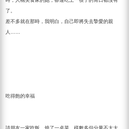
時，人稱美食家的她，卻連吃上一筷子的胃口都沒有
了。
差不多就在那時，我明白，自己即將失去摯愛的親
人……
吃得飽的幸福
請朋友一家吃飯，燒了一桌菜，樣數多但分量不太大，