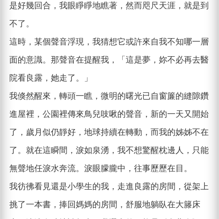
是好幾回合，我眼睜睜地瞧著，然而咫尺天涯，就是到
不了。
這時，某個聲音浮現，我猜想它或許來自我不知哪一層
面的意識。那聲音在提醒我，「這是夢，妳不必再去醫
院看良露，她走了。」
我倏然醒來，轉頭一瞧，微明的曙光已自窗簾的縫隙鑽
進屋裡，公園裡傳來鳥兒吱啾的聲音，新的一天又開始
了，歲月似仍靜好，地球持續在轉動，而我的姊姊不在
了。就在這瞬間，淚如泉湧，我不想驚醒枕邊人，只能
無聲地任淚水奔流。淚眼朦朧中，往事歷歷在目。
我彷彿看見還是小學生的我，走進良露的房間，從架上
挑了一本書，捧回媽媽的房間，舒服地躺臥在大籐床