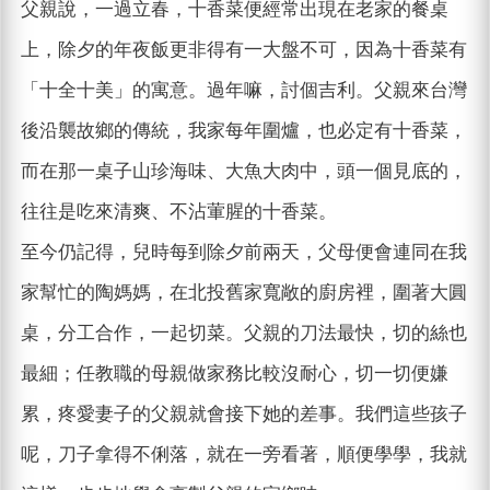
父親說，一過立春，十香菜便經常出現在老家的餐桌
上，除夕的年夜飯更非得有一大盤不可，因為十香菜有
「十全十美」的寓意。過年嘛，討個吉利。父親來台灣
後沿襲故鄉的傳統，我家每年圍爐，也必定有十香菜，
而在那一桌子山珍海味、大魚大肉中，頭一個見底的，
往往是吃來清爽、不沾葷腥的十香菜。
至今仍記得，兒時每到除夕前兩天，父母便會連同在我
家幫忙的陶媽媽，在北投舊家寬敞的廚房裡，圍著大圓
桌，分工合作，一起切菜。父親的刀法最快，切的絲也
最細；任教職的母親做家務比較沒耐心，切一切便嫌
累，疼愛妻子的父親就會接下她的差事。我們這些孩子
呢，刀子拿得不俐落，就在一旁看著，順便學學，我就