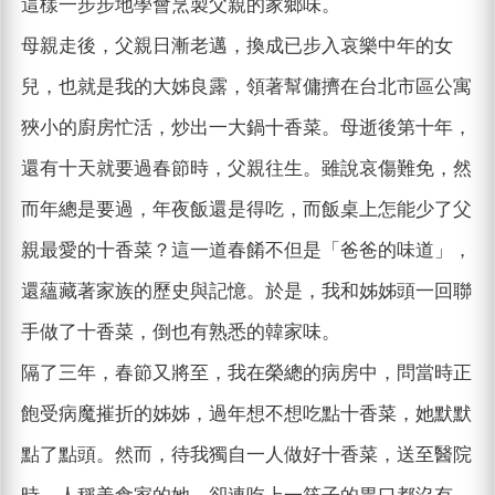
這樣一步步地學會烹製父親的家鄉味。
母親走後，父親日漸老邁，換成已步入哀樂中年的女
兒，也就是我的大姊良露，領著幫傭擠在台北市區公寓
狹小的廚房忙活，炒出一大鍋十香菜。母逝後第十年，
還有十天就要過春節時，父親往生。雖說哀傷難免，然
而年總是要過，年夜飯還是得吃，而飯桌上怎能少了父
親最愛的十香菜？這一道春餚不但是「爸爸的味道」，
還蘊藏著家族的歷史與記憶。於是，我和姊姊頭一回聯
手做了十香菜，倒也有熟悉的韓家味。
隔了三年，春節又將至，我在榮總的病房中，問當時正
飽受病魔摧折的姊姊，過年想不想吃點十香菜，她默默
點了點頭。然而，待我獨自一人做好十香菜，送至醫院