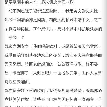
是要庭園中的人也一起來懷念美國老歌。
「想不到連院子裡都這麼熱鬧。」我用英文對丈夫說，
熱鬧一詞講的卻是國語。荷蘭人約柏雖不諳中文，這二
字倒是聽得懂。在台灣生活，焉能不識咱鄉親最愛湊的
「熱鬧」？
既來之則安之，我們喝著飲料，或昂首望著天光雲彩，
或垂目端詳倒映在池水上的樹影，設法不去注意那時而
興高采烈、時而哀怨感傷的一首首西洋老歌。好不容
易，歌聲停了，大概是唱片一面播放完畢，工作人員暫
時沒空去翻面。
就在這安靜下來的時刻，我們聽見鳥囀鶯啼，春風拂過
樹梢婆娑作響，這些來自山林的天籟其實一直都在，只