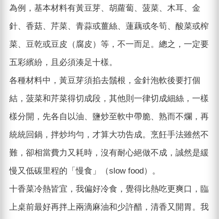
為例，基本材料有黃豆芽、胡蘿蔔、菠菜、木耳、金
針、香菇、芹菜、青蒜或薑絲、蓮藕或冬筍、酸菜或榨
菜、豆乾或豆皮（腐皮）等，不一而足。總之，一定要
五彩繽紛，且必須湊足十樣。
各種材料中，黃豆芽須掐去鬚根，金針泡軟後要打個
結，菠菜和芹菜得切成段，其他則一律切成細絲，一樣
樣分開，先各自以油、鹽炒至軟中帶脆、熟而不爛，再
統統回鍋，拌炒均勻，才算大功告成。烹飪手法雖然不
難，卻相當費力又耗時，沒有耐心絕做不成，誠然是緩
慢又低碳里程的「慢食」（slow food）。
十香菜冷熱皆宜，我偏好冷食，覺得比熱吃更爽口，臨
上桌前最好再拌上兩滴麻油和少許醋，清香又開胃。我