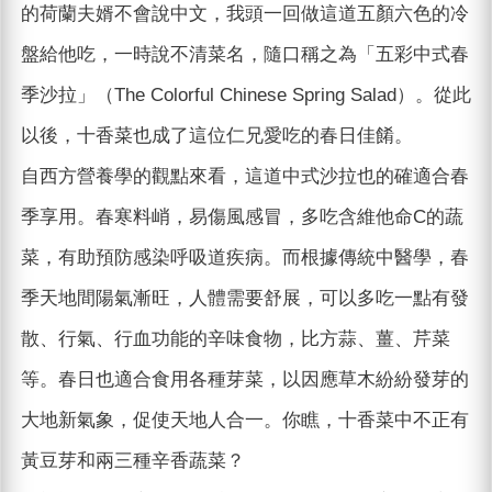
的荷蘭夫婿不會說中文，我頭一回做這道五顏六色的冷
盤給他吃，一時說不清菜名，隨口稱之為「五彩中式春
季沙拉」（The Colorful Chinese Spring Salad）。從此
以後，十香菜也成了這位仁兄愛吃的春日佳餚。
自西方營養學的觀點來看，這道中式沙拉也的確適合春
季享用。春寒料峭，易傷風感冒，多吃含維他命C的蔬
菜，有助預防感染呼吸道疾病。而根據傳統中醫學，春
季天地間陽氣漸旺，人體需要舒展，可以多吃一點有發
散、行氣、行血功能的辛味食物，比方蒜、薑、芹菜
等。春日也適合食用各種芽菜，以因應草木紛紛發芽的
大地新氣象，促使天地人合一。你瞧，十香菜中不正有
黃豆芽和兩三種辛香蔬菜？