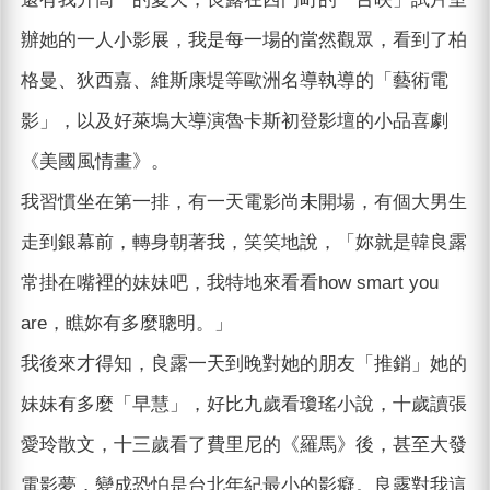
辦她的一人小影展，我是每一場的當然觀眾，看到了柏
格曼、狄西嘉、維斯康堤等歐洲名導執導的「藝術電
影」，以及好萊塢大導演魯卡斯初登影壇的小品喜劇
《美國風情畫》。
我習慣坐在第一排，有一天電影尚未開場，有個大男生
走到銀幕前，轉身朝著我，笑笑地說，「妳就是韓良露
常掛在嘴裡的妹妹吧，我特地來看看how smart you
are，瞧妳有多麼聰明。」
我後來才得知，良露一天到晚對她的朋友「推銷」她的
妹妹有多麼「早慧」，好比九歲看瓊瑤小說，十歲讀張
愛玲散文，十三歲看了費里尼的《羅馬》後，甚至大發
電影夢，變成恐怕是台北年紀最小的影癡。良露對我這