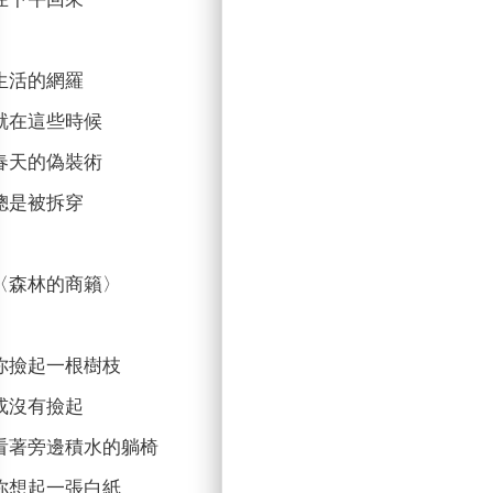
生活的網羅
就在這些時候
春天的偽裝術
總是被拆穿
〈森林的商籟〉
你撿起一根樹枝
或沒有撿起
看著旁邊積水的躺椅
你想起一張白紙