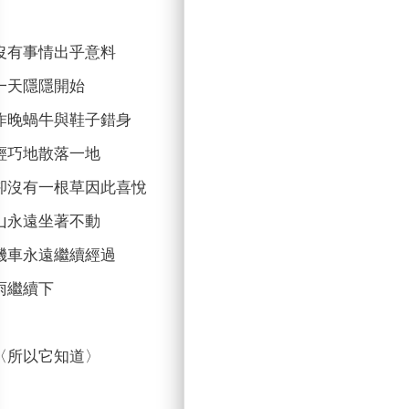
沒有事情出乎意料
一天隱隱開始
昨晚蝸牛與鞋子錯身
輕巧地散落一地
卻沒有一根草因此喜悅
山永遠坐著不動
機車永遠繼續經過
雨繼續下
〈所以它知道〉