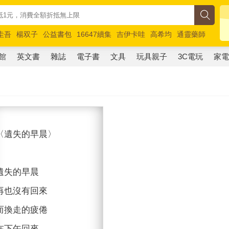
圭吾
楊双子
公益書包
16647續集
吉伊卡哇
高希均
通靈藥師
路邊攤新作
馬斯克
玩具總動員5
超慢跑
館
英文書
雜誌
電子書
文具
玩具親子
3C電玩
家
〈遺失的早晨〉
遺失的早晨
再也沒有回來
而換走的疲倦
在下午回來