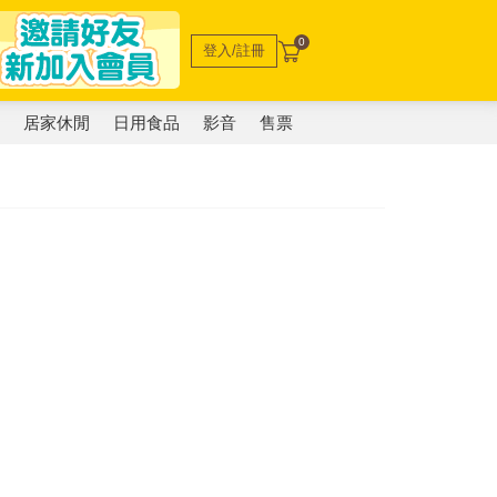
0
登入/註冊
電
居家休閒
日用食品
影音
售票