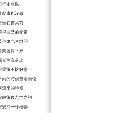
它行走坐臥
什麼事也沒做
它坐在書桌前
俯視自己的憂鬱
黃色燈光會離開
音樂會停下來
陽光照在身上
它覺得不懷好意
下雨的時候被雨滴傷
寒流來的時候
安靜得像創世之初
它變成一株植物