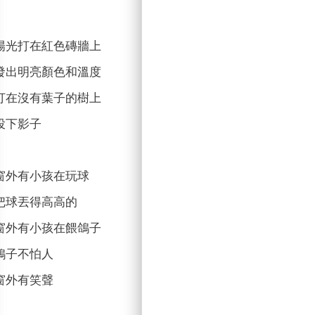
陽光打在紅色磚牆上
發出明亮顏色和溫度
打在沒有葉子的樹上
投下影子
窗外有小孩在玩球
把球丟得高高的
窗外有小孩在餵鴿子
鴿子不怕人
窗外有笑聲