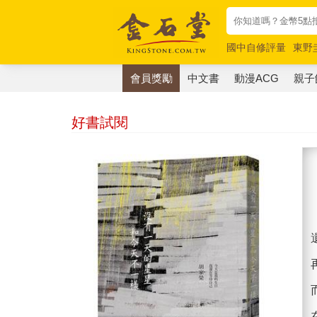
國中自修評量
東野
唯紅花綻放
奧德賽
會員獎勵
中文書
動漫ACG
親子
好書試閱