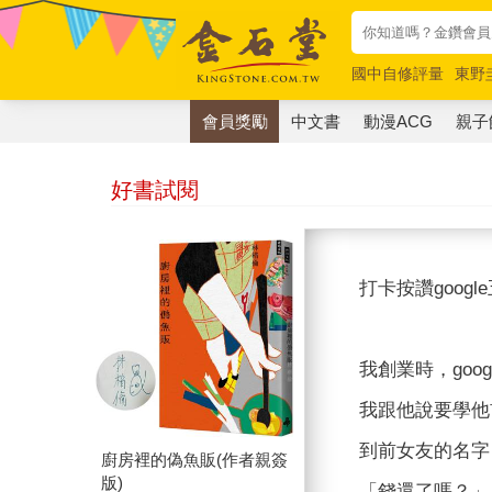
國中自修評量
東野
唯紅花綻放
奧德賽
會員獎勵
中文書
動漫ACG
親子
好書試閱
打卡按讚googl
我創業時，go
我跟他說要學他
到前女友的名字
廚房裡的偽魚販(作者親簽
版)
「錢還了嗎？」