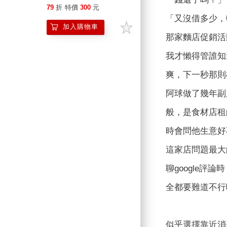
79
折
特價
300
元
「又沒借多少，
加入購物車
那家麵店促銷活
我才懶得管誰知
爽，下一秒那則
阿球做了幾年副
般，是食材店租
時會問他生意好
這家店問題最大
聊google
全都要難道不行
似乎選擇靠近消