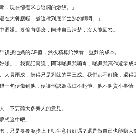
哪，現在卻煮米心透爛的燉飯。」
還在大餐廳喔，煮這種到底半生熟的麵啊。」
中迴盪。要偏向哪邊，阿球自己清楚，沒人能回答。
話後接他媽的CP值，然後精算給我看一盤麵的成本。
好賺。」我實話實說，阿球嘲諷我騙肖，嘲諷我寫作還零成
、人員兩成，賺得只是剩餘的兩三成。我們都不好賺，還得
錯一句便傷到他，便讓他認為我瞧不起他。他不叫貨小事情
人，不要聽太多旁人的意見。
夢想途中吧。
麼，只是要餐廳步上正軌生意很好嗎？還是做自己也能賺大