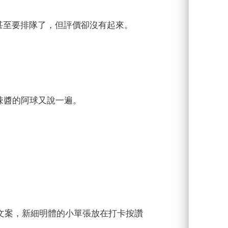
，甚至要排隊了，但評價卻沒有起來。
多辣醬的阿球又說一遍。
文案，新細明體的小單張放在打卡按讚