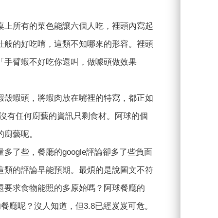
桌上所有的菜色能讓六個人吃，裡頭內寫起
仕般的好吃唷，這類不知哪來的形容。裡頭
「手臂蝦不好吃你還叫，做噱頭做效果
蝦殼蝦頭，將蝦肉放在嘴裡的特寫，都正如
，沒有任何廚藝的資訊只剩食材。阿球的個
的廚藝呢。
了些，餐廳的google評論卻多了些負面
這類的評論早能預期。最煩的是說圖文不符
還要求食物能照的多原始嗎？阿球餐廳的
吃的餐廳呢？沒人知道，但3.8已經岌岌可危。