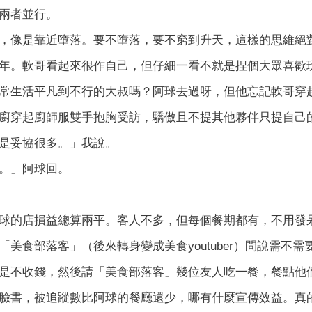
兩者並行。
，像是靠近墮落。要不墮落，要不窮到升天，這樣的思維絕
年。軟哥看起來很作自己，但仔細一看不就是捏個大眾喜歡
常生活平凡到不行的大叔嗎？阿球去過呀，但他忘記軟哥穿
廚穿起廚師服雙手抱胸受訪，驕傲且不提其他夥伴只提自己
是妥協很多。」我說。
。」阿球回。
球的店損益總算兩平。客人不多，但每個餐期都有，不用發
「美食部落客」（後來轉身變成美食youtuber）問說需不
是不收錢，然後請「美食部落客」幾位友人吃一餐，餐點他
臉書，被追蹤數比阿球的餐廳還少，哪有什麼宣傳效益。真