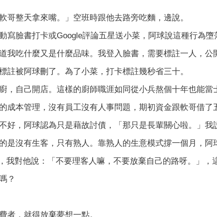
軟哥整天拿來嘴。」空班時跟他去路旁吃麵，邊說。
動寫臉書打卡或Google評論五星送小菜，阿球說這種行為
道我吃什麼又是什麼品味。我登入臉書，需要標註一人，公
標註被阿球刪了。為了小菜，打卡標註幾秒省三十。
廚，自己開店。這樣的廚師職涯如同從小兵熬個十年也能當
的成本管理，沒有員工沒有人事問題，期初資金跟軟哥借了
不好，阿球認為只是藉故討債，「那只是長輩關心啦。」我
的是沒有生客，只有熟人。靠熟人的生意模式撐一個月，阿
評論時，我對他說：「不要理客人嘛，不要放棄自己的路呀。」
嗎？
費者，就得放棄夢想一點。