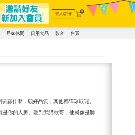
0
登入/註冊
電
居家休閒
日用食品
影音
售票
球回要顧什麼，顧好品質，其他都譁眾取寵。
就是你的人脈。聽到我講軟哥，他就像是聽