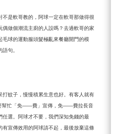
對不是軟哥教的，阿球一定在軟哥那做得很
玩偶做個潮流主廚的人設嗎？去過軟哥的家
起毛球的運動服頭髮極亂來餐廳開門的模
的語句。
呆打蚊子，慢慢積累生意也好。有客人就有
需要幫忙「免——費」宣傳，免——費拉長音
們任選。阿球才不要，我們深知免錢的最
的有宣傳效用的阿球請不起，最後放棄這條