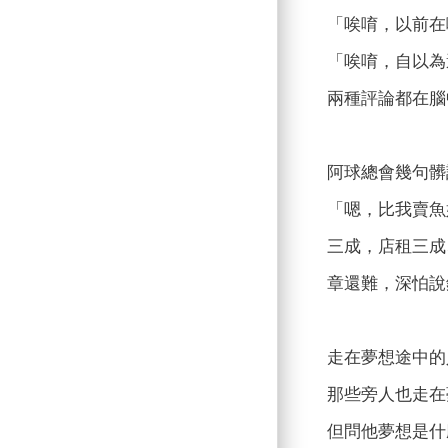
「唉唷，以前在
「唉唷，自以為
兩種評論都在腦
阿球總會幾句髒
「嗯，比我賣魚
三成，店租三成
章還難，深怕說
走在夢想途中的
那些旁人也走在
但問他夢想是什