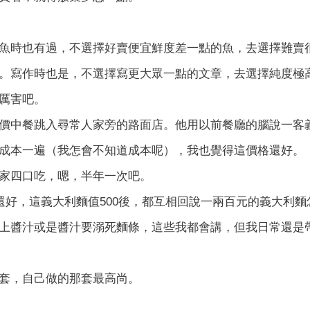
魚時也有過，不選擇好賣便宜鮮度差一點的魚，去選擇難賣
。寫作時也是，不選擇寫更大眾一點的文章，去選擇純度極
厲害吧。
價中餐跳入尋常人家旁的路面店。他用以前餐廳的腦說一客義
成本一遍（我怎會不知道成本呢），我也覺得這價格還好。
家四口吃，嗯，半年一次吧。
0還好，這義大利麵值500後，都互相回說一兩百元的義大利麵
上醬汁或是醬汁要溺死麵條，這些我都會講，但我日常還是
套，自己做的那套最高尚。