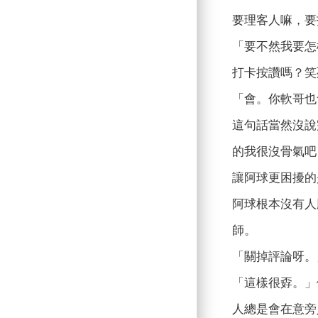
要理客人嘛，要
「要不然我要怎
打卡按讚嗎？笑
「會。你軟哥也
這句話當然沒說
的我很沒骨氣吧
讓阿球更困擾的
阿球根本沒有人
師。
「關掉評論呀。
「這樣很孬。」
人總是會在意旁