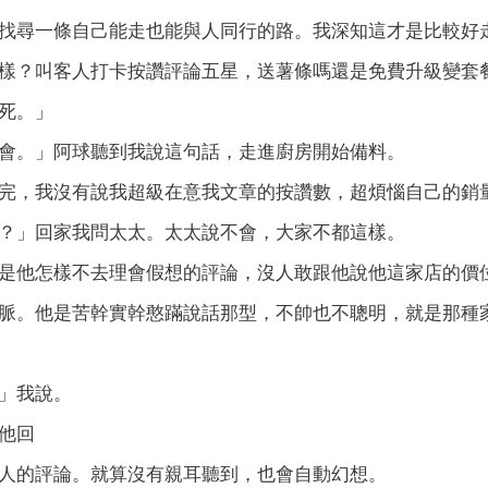
找尋一條自己能走也能與人同行的路。我深知這才是比較好
樣？叫客人打卡按讚評論五星，送薯條嗎還是免費升級變套
死。」
會。」阿球聽到我說這句話，走進廚房開始備料。
完，我沒有說我超級在意我文章的按讚數，超煩惱自己的銷
？」回家我問太太。太太說不會，大家不都這樣。
是他怎樣不去理會假想的評論，沒人敢跟他說他這家店的價
脈。他是苦幹實幹憨蹣說話那型，不帥也不聰明，就是那種
」我說。
他回
人的評論。就算沒有親耳聽到，也會自動幻想。