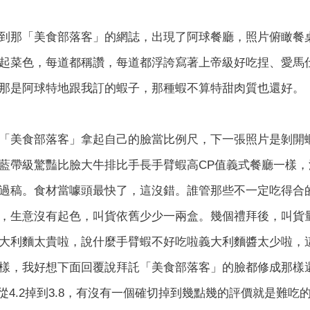
到那「美食部落客」的網誌，出現了阿球餐廳，照片俯瞰餐
起菜色，每道都稱讚，每道都浮誇寫著上帝級好吃捏、愛馬
那是阿球特地跟我訂的蝦子，那種蝦不算特甜肉質也還好。
「美食部落客」拿起自己的臉當比例尺，下一張照片是剝開
藍帶級驚豔比臉大牛排比手長手臂蝦高CP值義式餐廳一樣
過稿。食材當噱頭最快了，這沒錯。誰管那些不一定吃得合
，生意沒有起色，叫貨依舊少少一兩盒。幾個禮拜後，叫貨量多
大利麵太貴啦，說什麼手臂蝦不好吃啦義大利麵醬太少啦，
樣，我好想下面回覆說拜託「美食部落客」的臉都修成那樣
星星從4.2掉到3.8，有沒有一個確切掉到幾點幾的評價就是難