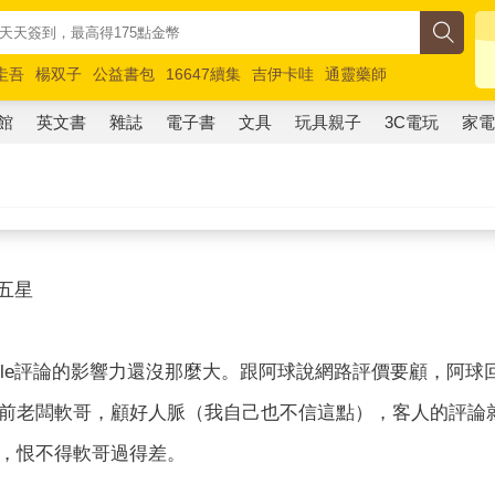
圭吾
楊双子
公益書包
16647續集
吉伊卡哇
通靈藥師
路邊攤新作
馬斯克
玩具總動員5
超慢跑
館
英文書
雜誌
電子書
文具
玩具親子
3C電玩
家
e五星
ogle評論的影響力還沒那麼大。跟阿球說網路評價要顧，阿
前老闆軟哥，顧好人脈（我自己也不信這點），客人的評論
，恨不得軟哥過得差。