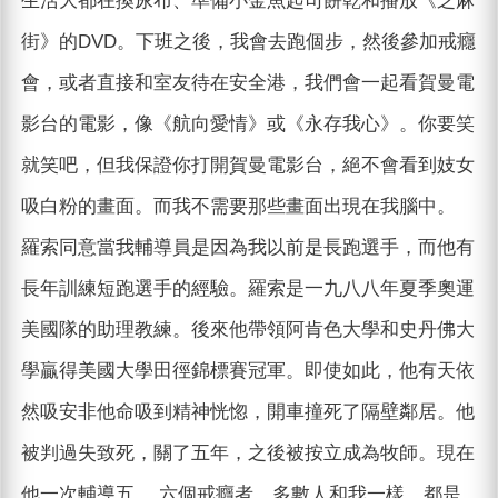
生活大都在換尿布、準備小金魚起司餅乾和播放《芝麻
街》的DVD。下班之後，我會去跑個步，然後參加戒癮
會，或者直接和室友待在安全港，我們會一起看賀曼電
影台的電影，像《航向愛情》或《永存我心》。你要笑
就笑吧，但我保證你打開賀曼電影台，絕不會看到妓女
吸白粉的畫面。而我不需要那些畫面出現在我腦中。
羅索同意當我輔導員是因為我以前是長跑選手，而他有
長年訓練短跑選手的經驗。羅索是一九八八年夏季奧運
美國隊的助理教練。後來他帶領阿肯色大學和史丹佛大
學贏得美國大學田徑錦標賽冠軍。即使如此，他有天依
然吸安非他命吸到精神恍惚，開車撞死了隔壁鄰居。他
被判過失致死，關了五年，之後被按立成為牧師。現在
他一次輔導五、 六個戒癮者，多數人和我一樣，都是