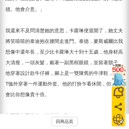
德。他會介意。」
我還來不及問清楚她的意思，卡蘿琳便退開了，她丈夫
將笑嘻嘻的泰迪抱在腰間走進門。泰德．麥斯威爾比我
想像中還年長，至少比卡蘿琳大十到十五歲，他身材高
大清瘦，一頭灰髮，戴著一副黑框眼鏡，並留著鬍子。
他穿著設計款牛仔褲，腳上是一雙陳舊的牛津鞋，V領
T恤外穿著一件運動外套。他的打扮乍看休閒，但花費
會比你想像貴十倍。
卡蘿琳去迎接他，並給他一吻。
回商品頁