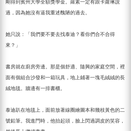
剛得到賓州大學全額獎學金。羅素一定有跟卡蘿琳說
過，因為她沒有逼我重述醜陋的過去。
她只說：「我們要不要去找泰迪？看你們合不合得
來？」
書房就在廚房旁邊。那是個舒適、隨興的家庭空間，裡
面有個組合沙發和一箱玩具，地上鋪著一塊毛絨絨的長
絨地毯。牆邊有一排書櫃。
泰迪趴在地毯上，面前放著線圈繪圖本和幾枝黃色的二
號鉛筆。我進門時，他抬起頭，臉上閃過調皮的笑容，