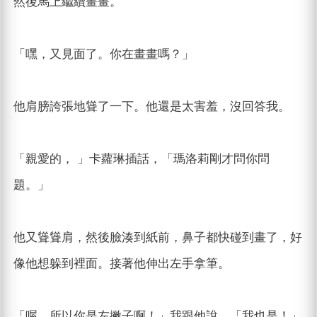
然後馬上繼續畫畫。
「嘿，又見面了。你在畫畫嗎？」
他肩膀誇張地聳了一下。他還是太害羞，沒回答我。
「親愛的， 」卡蘿琳插話，「瑪洛莉剛才問你問
題。」
他又聳聳肩，然後臉湊到紙前，鼻子都快碰到畫了，好
像他想躲到裡面。接著他伸出左手拿筆。
「喔，所以你是左撇子啊！」我跟他說。「我也是！」