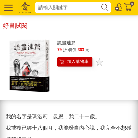
0
好書試閱
詭畫連篇
79
折
特價
363
元
加入購物車
我的名字是瑪洛莉．昆恩，我二十一歲。
我戒癮已經十八個月，我能發自內心說，我完全不想碰