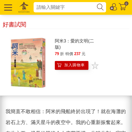
0
好書試閱
阿米3：愛的文明(二
版)
79
折
特價
237
元
加入購物車
我簡直不敢相信：阿米的飛船終於出現了！就在海灘的
岩石上方、滿天星斗的夜空中。我的心重新振奮起來。