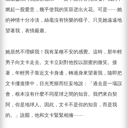
燃起一股愛意，幾乎使我的笑容迸出火花。可是⋯⋯她
的神情十分冷淡，絲毫沒有快樂的樣子。只見她遠遠地
望著我，表情嚴肅。
她居然不理睬我！我有某種不安的感覺。這時，那年輕
男子向文卡走去。文卡立刻對他投以甜蜜的微笑。接
著，年輕男子靠近文卡身邊，轉過身來望著我，隨即把
文卡摟進懷中，目光兇狠而狂妄地說：「過去是一場誤
會，根本沒有什麼不同星球之間的知音。我們來自契
阿，你是地球人。因此，文卡不是你的知音，而是我
的。」說罷，他和文卡緊緊相擁⋯⋯