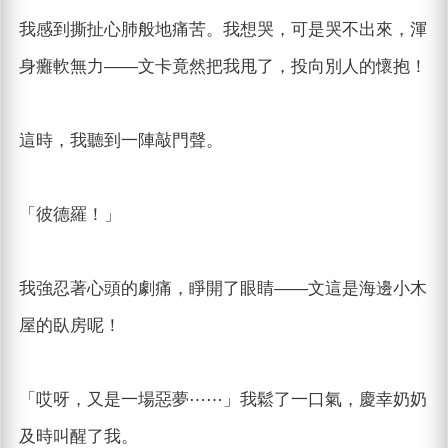
我感到撕扯心肺般地痛苦。我想哭，可是哭不出來，渾
身癱軟無力——文卡竟然把我甩了，投向別人的懷抱！
這時，我聽到一陣敲門聲。
「彼德羅！」
我強忍著心頭的劇痛，睜開了眼睛——文這是海邊小木
屋的臥房呢！
「哎呀，又是一場惡夢⋯⋯」我鬆了一口氣，慶幸奶奶
及時叫醒了我。