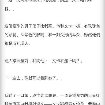
「這一次阿米不能來。彼德羅，請進！來，咱們聊
聊。」
這個瘦削的男子個子比我高。他和文卡一樣，有玫瑰色
的頭髮、深紫色的眼睛，和一對尖形的耳朵。顯然他們
都是斯瓦瑪人。
進入指揮艙前，我問他：「文卡在船上嗎？」
「一進去，你就可以看到她了。」
我鬆了一口氣，連忙走進艙裏。一道充滿魔力的目光從
船艙盡頭向我投射過來——文卡顯得容光煥發。我胸中