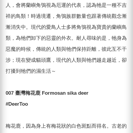
人，會將蘭嶼角鴞視為厄運的代表，認為牠是一種不吉
祥的鳥類！時過境遷，角鴞族群數量也跟著傳統觀念漸
漸消失中。現代的愛鳥人士多將角鴞視為寶貴的蘭嶼鳥
類，為牠們卸下的惡靈的外衣。耐人尋味的是，牠身為
惡魔的時候，傳統的人類與牠們保持距離，彼此互不干
涉；現在變成貓頭鷹，現代的人類與牠們越走越近，卻
打擾到牠們的濕生活～
007 臺灣梅花鹿 Formosan sika deer
#DeerToo
梅花鹿，因為身上有梅花狀的白色斑點而得名。古老的