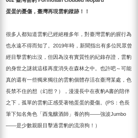
002 臺灣雲豹 Formosan clouded leopard
蛋蛋的憂傷，臺灣再現雲豹蹤跡！！
很多人都知道雲豹已經絕種多年，對臺灣雲豹的腥行為
也永遠不得而知了。2019年時，新聞指出有多位民眾曾
經目擊雲豹出沒，但因為沒有實質性的紀錄存證，雲豹
的身世之謎就這樣再度消失在森林之中。也許吧～可能
真的還有一些獨來獨往的雲豹個體存活在臺灣某處，色
長禁不住的想（幻想？），漫漫長中在夜豹A書的陪伴
之下，孤單的雲豹正感受著牠蛋蛋的憂傷。(PS：色長
筆下知名角色「酉鬼釀酒師」養的狗——強波Jumbo
——是少數親眼目擊過雲豹的流浪狗！）