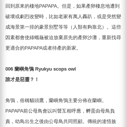
回到原來的棲地PAPAPA。但是，如果產卵棲息地遭到
破壞或劇烈改變時，比如老家有萬人轟趴，或是突然變
成海景第一排的豪景別墅等等（人類有夠靠北）。這些
因素都會使綠蠵龜被迫放棄原先的產卵沙灘，重新找尋
更適合的PAPAPA或者待產的新家。
006 蘭嶼角鴞 Ryukyu scops owl
誰才是惡靈？！
角鴞，俗稱貓頭鷹，蘭嶼角鴞主要分佈在蘭嶼。
PAPAPA前公母鳥會以叫聲互相呼應，孵蛋由母鳥負
責，幼鳥出生之後由公母鳥共同照顧。傳統的達悟族