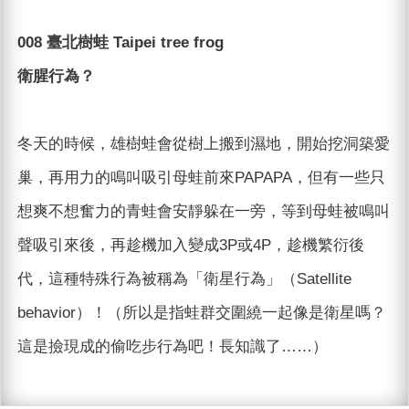
008 臺北樹蛙 Taipei tree frog
衛腥行為？
冬天的時候，雄樹蛙會從樹上搬到濕地，開始挖洞築愛
巢，再用力的鳴叫吸引母蛙前來PAPAPA，但有一些只
想爽不想奮力的青蛙會安靜躲在一旁，等到母蛙被鳴叫
聲吸引來後，再趁機加入變成3P或4P，趁機繁衍後
代，這種特殊行為被稱為「衛星行為」（Satellite
behavior）！（所以是指蛙群交圍繞一起像是衛星嗎？
這是撿現成的偷吃步行為吧！長知識了……）