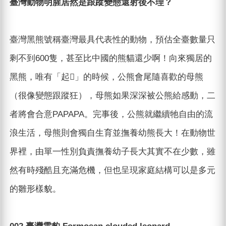
臺灣動物明腥居然是跟蹤變態還射後不理？
臺灣黑熊號稱臺灣最具代表性的動物，預估全臺數量只
剩不到600隻，甚至比中國的熊貓還少啊！向來獨居的
黑熊，唯有「起𪁎」的時候，公熊會尾隨喜歡的母熊
（很像變態跟蹤狂），母熊如果深深被公熊給感動，二
者將會合意PAPAPA。完事後，公熊就繼續牠自由的流
浪生活，母熊則會獨自生育並撫養幼熊長大！在動物世
界裡，由單一性別負責撫養幼子長大其實不在少數，雖
然有時殘酷且充滿危機，但也呈現家庭結構可以是多元
的雛形樣貌。