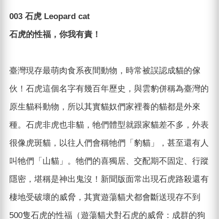
003 石虎 Leopard cat
石虎的性福，你我有責！
臺灣現存最萌肉食系夜間動物，時常被誤認成貓的傢
伙！石虎這個名字有幾百年歷史，與雲豹併稱為臺灣的
原生貓科動物，所以其實貓奴們家裡養的貓都是外來
種。石虎非虎也非貓，牠們體型就跟家貓差不多，外表
很像虎斑貓，以往人們會稱牠們「豹貓」，甚至還有人
叫牠們「山貓」。牠們的喜獨居、交配期不固定、行蹤
隱密，堪稱是神出鬼沒！新聞版面常出現石虎路殺還有
棲地受破壞的威脅，其實遊蕩貓犬都會斷送現存不到
500隻石虎的性福（遊蕩貓犬對石虎的威脅：成群的狗