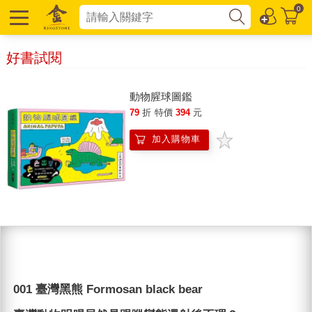
0
好書試閱
動物腥球圖鑑
79
折
特價
394
元
加入購物車
001 臺灣黑熊 Formosan black bear