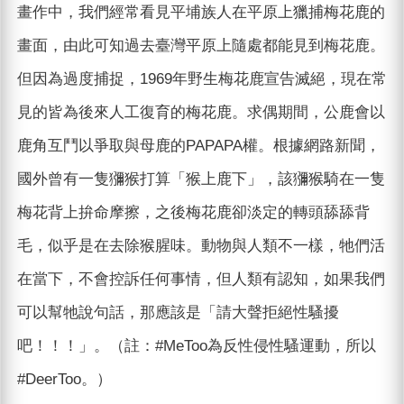
畫作中，我們經常看見平埔族人在平原上獵捕梅花鹿的
畫面，由此可知過去臺灣平原上隨處都能見到梅花鹿。
但因為過度捕捉，1969年野生梅花鹿宣告滅絕，現在常
見的皆為後來人工復育的梅花鹿。求偶期間，公鹿會以
鹿角互鬥以爭取與母鹿的PAPAPA權。根據網路新聞，
國外曾有一隻獼猴打算「猴上鹿下」，該獼猴騎在一隻
梅花背上拚命摩擦，之後梅花鹿卻淡定的轉頭舔舔背
毛，似乎是在去除猴腥味。動物與人類不一樣，牠們活
在當下，不會控訴任何事情，但人類有認知，如果我們
可以幫牠說句話，那應該是「請大聲拒絕性騷擾
吧！！！」。（註：#MeToo為反性侵性騷運動，所以
#DeerToo。）