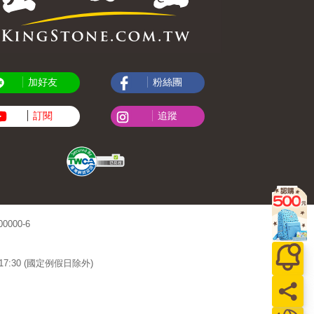
加好友
粉絲團
訂閱
追蹤
000-6
~17:30 (國定例假日除外)