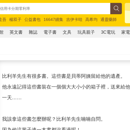
圭吾
楊双子
公益書包
16647續集
吉伊卡哇
高希均
通靈藥師
路邊攤新作
馬斯克
玩具總動員5
超慢跑
館
英文書
雜誌
電子書
文具
玩具親子
3C電玩
家
比利羊先生有很多書。這些書是貝蒂阿姨留給他的遺產。
他永遠記得這些書裝在一個個大大小小的箱子裡，送來給
一天……
我該拿這些書怎麼辦呢？比利羊先生喃喃自問。
因為他這輩子連一本書都沒看過呢！