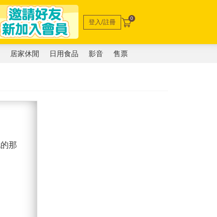
0
登入/註冊
電
居家休閒
日用食品
影音
售票
他的那