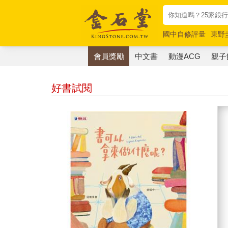
國中自修評量
東野
唯紅花綻放
奧德賽
會員獎勵
中文書
動漫ACG
親子
好書試閱