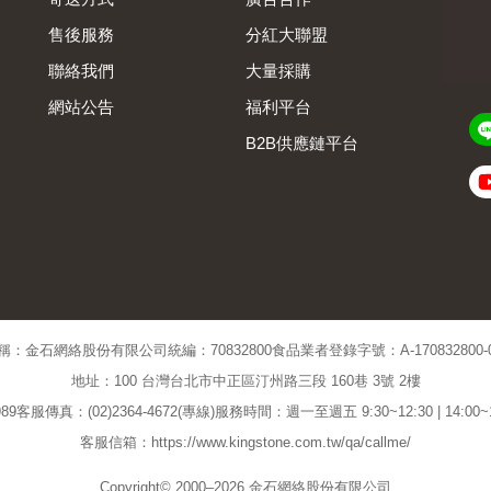
售後服務
分紅大聯盟
聯絡我們
大量採購
網站公告
福利平台
B2B供應鏈平台
Admin
稱：金石網絡股份有限公司
統編：70832800
食品業者登錄字號：A-170832800-00
地址：100 台灣台北市中正區汀州路三段 160巷 3號 2樓
89
客服傳真：(02)2364-4672(專線)
服務時間：週一至週五 9:30~12:30 | 14:00
客服信箱：https://www.kingstone.com.tw/qa/callme/
Copyright© 2000–2026 金石網絡股份有限公司