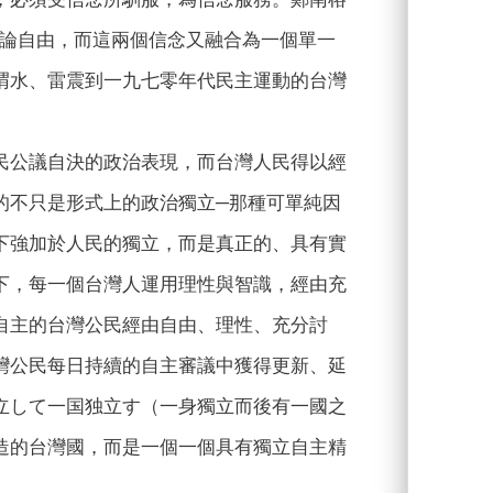
言論自由，而這兩個信念又融合為一個單一
渭水、雷震到一九七零年代民主運動的台灣
民公議自決的政治表現，而台灣人民得以經
的不只是形式上的政治獨立─那種可單純因
下強加於人民的獨立，而是真正的、具有實
下，每一個台灣人運用理性與智識，經由充
自主的台灣公民經由自由、理性、充分討
灣公民每日持續的自主審議中獲得更新、延
立して一国独立す（一身獨立而後有一國之
造的台灣國，而是一個一個具有獨立自主精