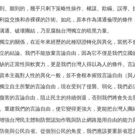
到、聽到的，幾乎只剩下策略性操作、權謀、欺瞞、誤導、
利益交換和赤裸裸的詐術。如此，原本作為溝通倫理的條件
溝通、破壞團結，乃至腐蝕台灣獨立的暗黑力量。
獨立的關係，在近年來經歷的此種辯證轉化與異化，當然不
立的結論。我們不能放棄言論自由，因為它不僅是我們立國
缺的正當性與軟實力，更是我們台灣人得以為人的條件。言
資本主義對人性的異化一般，並不會根本摧毀言論自由（與
獨立自主所繫的言論自由，現在受到了侵襲、弱化，我們必
傷害的言論自由，阻止民主的持續倒退，否則我們將會失去
、重建我們的言論自由，使它變得更強大，更能把台灣人團
增強台灣民主體制防禦認知作戰與防止網路濫用自由的能力
防衛與公民自省。從個別公民的角度，我們應該要重新省思