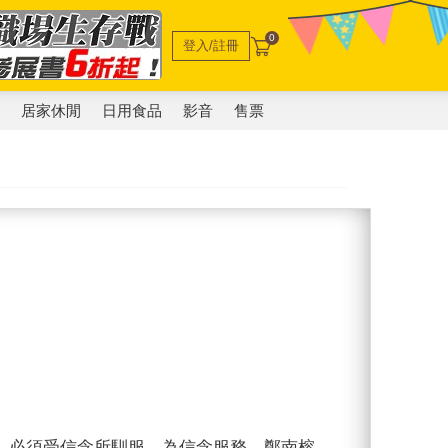
0
登入/註冊
電
居家休閒
日用食品
影音
售票
，必須受信念所馴服，為信念服務。鄭南榕