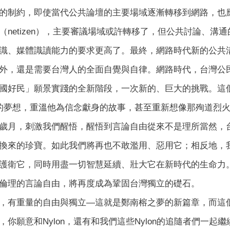
的制約，即使當代公共論壇的主要場域逐漸轉移到網路，也
（netizen），主要審議場域或許轉移了，但公共討論、
識、媒體識讀能力的要求更高了。最終，網路時代新的公共
外，還是需要台灣人的全面自覺與自律。網路時代，台灣公
國好民」願景實踐的全新階段，一次新的、巨大的挑戰。這
美麗的夢想，重溫他為信念獻身的故事，甚至重新想像那殉道烈
歲月，刺激我們醒悟，醒悟到言論自由從來不是理所當然，
換來的珍寶。如此我們將再也不敢濫用、惡用它；相反地，
護衛它，同時用盡一切智慧延續、壯大它在新時代的生命力
倫理的言論自由，將再度成為鞏固台灣獨立的礎石。
，有重量的自由與獨立—這就是鄭南榕之夢的新篇章，而這
，你願意和Nylon，還有和我們這些Nylon的追隨者們一