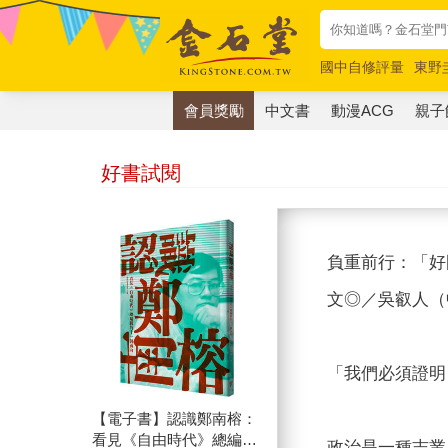
國中自修評量
東野
唯紅花綻放
奧德賽
會員獎勵
中文書
動漫ACG
親子
好書試閱
負重前行：「好
文◎／吳叡人（
「我們必須證明
【電子書】認識鄭南榕：
看見《自由時代》總編輯
政治是一種志業