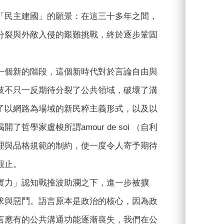
「民主建國」的願景：在這三十多年之間，
分裂與外敵入侵的艱難挑戰，終於逐步鞏固
一個新的階段，這個新時代對於言論自由與
技不只一反期待分裂了公共領域，破壞了溝
了以網路為場域的新民粹主義形式，以及以
學家盧梭所謂amour de soi （自利
理與品格規範的制約，使一度令人寄予期待
觀止。
實力」認知戰推波助瀾之下，進一步被擴
求與惡鬥。語言原本是政治的核心，因為政
言應有的公共溝通功能逐漸喪失，我們在公