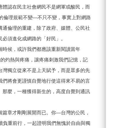
應體認在民主社會網民不是網軍或酸民，而
溝通的倫理規範不變—不只不變，事實上對網路
溝通倫理的重建，除了政府、媒體、公民社
民必須進化成網路的「好民」。
個時候，或許我們都應該重新閱讀當年
火的灼熱與疼痛，讓疼痛刺激我們記憶，記
台灣獨立從來不是上天賦予，而是眾多的先
我們將會更謹慎自覺地行使這得來不易的言
。那麼，一種獲得新生的，高度自覺到通訊
個篇章才剛剛展開而已。你—台灣的公民，
起繼續負重前行，一起證明我們無愧於自由與獨