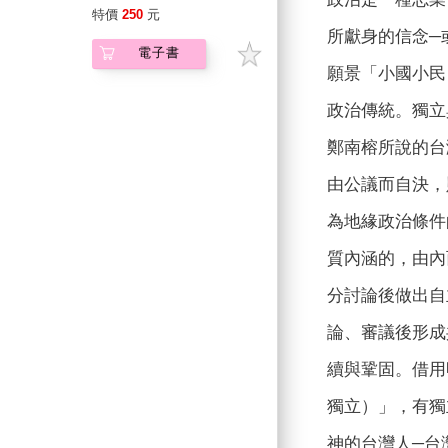
的十一個面向
特價
250
元
所獻身的信念─
電子書
願景「小國小民
政治傳統。獨立
鄭南榕所說的台
由公議而自決，
為地緣政治條件
質內涵的，由內
分討論後做出自
論、審議後形成
續與鞏固。借用
獨立）」，有獨
神的台灣人─台