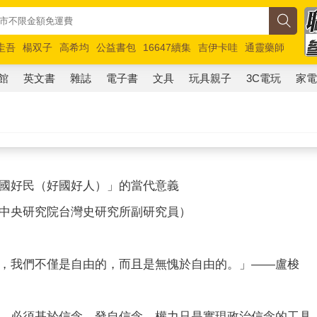
圭吾
楊双子
高希均
公益書包
16647續集
吉伊卡哇
通靈藥師
路邊攤新作
馬斯克
玩具總動員5
超慢跑
館
英文書
雜誌
電子書
文具
玩具親子
3C電玩
家
國好民（好國好人）」的當代意義
中央研究院台灣史研究所副研究員）
，我們不僅是自由的，而且是無愧於自由的。」——盧梭
，必須基於信念，發自信念，權力只是實現政治信念的工具