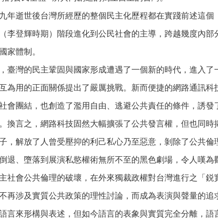
九年逝世後台灣所經歷的整個民主化歷程都在實踐前述這個
（李登輝時期）階段進化到公民社會的主導，跨越幾度內部
國家體制。
，臺灣的民主鞏固與國家形成遭遇了一個新的時代，進入了
互為用的正面關係提出了嚴厲挑戰。新而便捷的網路通訊科
社會團結，也創造了濫用自由、逃避公共責任的條件，誘發
換言之，網路科技固然大幅擴張了公共發言權，但也同時揭開了哲
子，解放了人曾受壓抑的利己私心乃至惡意，剝除了公共倫
倒退、墮落到展演私慾權術無所不至的黑色劇場，令人嘆為
主社會公共倫理的破壞，在外來獨裁政權對台灣進行之「鋭
不再涉及實質公共政策的理性討論，而成為表演與聲量的追
語言來形構與表述，但如今語言的表象與實質完全分離，語