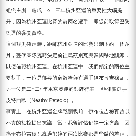
組織主辦，造成二○二三年杭州亞運的重要性大幅提
升，因為杭州亞運比賽的前兩名選手，即提前取得巴黎
奧運的參賽資格。
這個規則確定時，距離杭州亞運的比賽只剩下約三個多
月，整個團隊臨時決定前往烏茲別克與韓國移地訓練，
以便備戰杭州亞運。在杭州亞運中，我們鎖定的兩位主
要對手，一位是郁婷的宿敵哈薩克選手伊布拉吉穆瓦，
另一位是二○二○年東京奧運的銀牌得主， 菲律賓選手
皮特西歐（Nesthy Petecio）。
事實上，在杭州亞運金牌戰開戰前，伊布拉吉穆瓦曾以
不實的指控提出抗議，當下我曾評估郁婷一定會贏。因
為伊布拉吉穆瓦贏過郁婷的兩次比賽都是些微的差距，