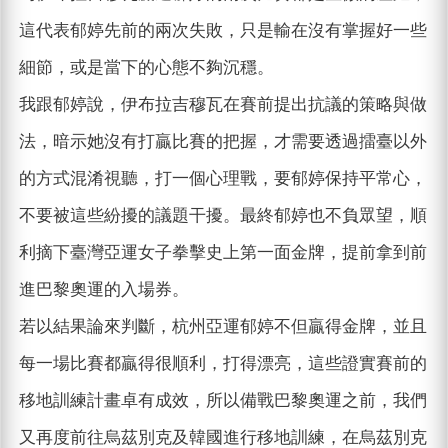
這代表郁婷先前的兩次失敗，只是輸在沒有掌握好一些
細節，或是當下的心態不夠沉穩。
我跟郁婷說，伊布拉吉穆瓦在賽前提出抗議的策略與做
法，暗示她沒有打贏比賽的把握，才需要透過擂臺以外
的方式混淆視聽，打一個心理戰，要郁婷保持平常心，
不要被這些紛擾的議題干擾。最終郁婷也不負眾望，順
利摘下臺灣亞運女子拳擊史上第一面金牌，提前拿到前
進巴黎奧運的入場券。
若以結果論來判斷，杭州亞運郁婷不但贏得金牌，並且
每一場比賽都贏得很順利，打得漂亮，這些證實賽前的
移地訓練計畫卓有成效，所以備戰巴黎奧運之前，我們
又再度前往烏茲別克及韓國進行移地訓練，在烏茲別克