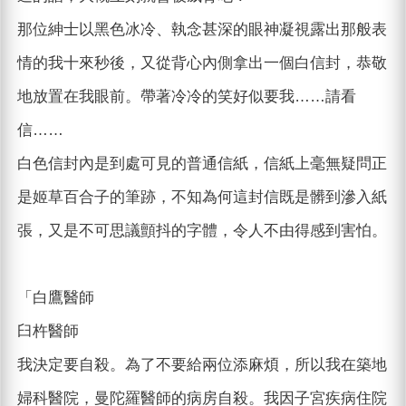
那位紳士以黑色冰冷、執念甚深的眼神凝視露出那般表
情的我十來秒後，又從背心內側拿出一個白信封，恭敬
地放置在我眼前。帶著冷冷的笑好似要我……請看
信……
白色信封內是到處可見的普通信紙，信紙上毫無疑問正
是姬草百合子的筆跡，不知為何這封信既是髒到滲入紙
張，又是不可思議顫抖的字體，令人不由得感到害怕。
「白鷹醫師
臼杵醫師
我決定要自殺。為了不要給兩位添麻煩，所以我在築地
婦科醫院，曼陀羅醫師的病房自殺。我因子宮疾病住院