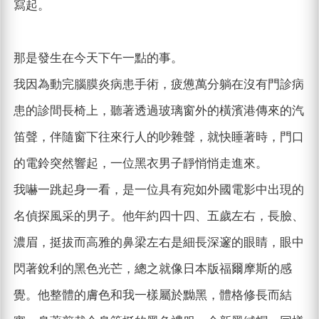
寫起。
那是發生在今天下午一點的事。
我因為動完腦膜炎病患手術，疲憊萬分躺在沒有門診病
患的診間長椅上，聽著透過玻璃窗外的橫濱港傳來的汽
笛聲，伴隨窗下往來行人的吵雜聲，就快睡著時，門口
的電鈴突然響起，一位黑衣男子靜悄悄走進來。
我嚇一跳起身一看，是一位具有宛如外國電影中出現的
名偵探風采的男子。他年約四十四、五歲左右，長臉、
濃眉，挺拔而高雅的鼻梁左右是細長深邃的眼睛，眼中
閃著銳利的黑色光芒，總之就像日本版福爾摩斯的感
覺。他整體的膚色和我一樣屬於黝黑，體格修長而結