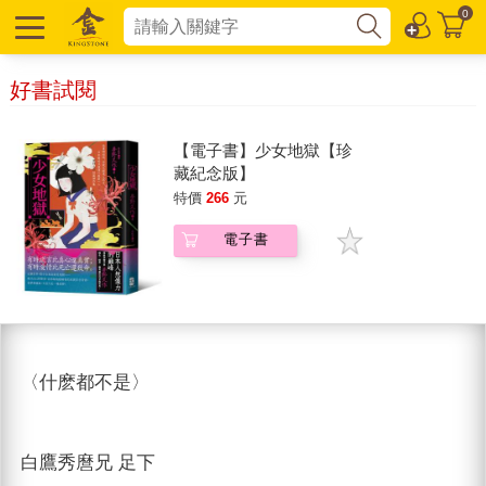
0
好書試閱
【電子書】少女地獄【珍
藏紀念版】
特價
266
元
電子書
〈什麽都不是〉
白鷹秀麿兄 足下