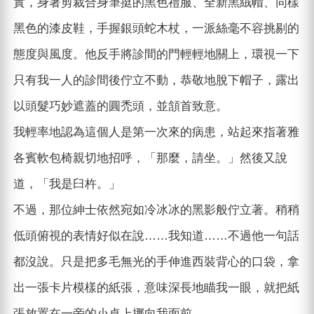
實，身著剪裁合身筆挺的黑色禮服、全新黑絨帽、同樣
黑色的漆皮鞋，手握銀頭蛇木杖，一派絲毫不容挑剔的
態度與風度。他反手將診間的門輕輕地關上，環視一下
只有我一人的診間後佇立不動，恭敬地脫下帽子，露出
以頭髮巧妙遮蓋的圓禿頭，並頷首致意。
我輕率地認為這個人是第一次來的病患，站起來指著雅
各賓軟包椅親切地招呼，「那麼，請坐。」然後又說
道，「我是臼杵。」
不過，那位紳士依然宛如冷冰冰的黑影般佇立著。稍稍
低頭俯視的表情好似在說……我知道……不過他一句話
都沒說。只是把多毛無光的手伸進西裝背心的口袋，拿
出一張卡片模樣的紙張，意味深長地瞄我一眼，就把紙
張放置在一旁的小桌上挪向我面前。