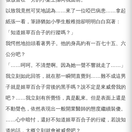
以致我竟然可笑地認為……來了一位啞巴病患……拿起
紙張一看，筆跡猶如小學生般稚拙卻明明白白寫著：
「知道姬草百合子的行蹤嗎？」
我愕然地抬頭看著男子。他的身高約有一百七十五、六
公分吧？
「……呵呵。不清楚啊。因為她一聲不響就走了……」
我立刻如此回答，就在那一瞬間直覺到……難不成這男
子就是姬草百合子背後的黑手嗎？說不定是來威脅我的
吧？……我立刻有所覺悟，真是亂來。但是表面上還是
不動聲色，依然表現出一般開業醫師的態度繼續裝傻。
……心中暗忖，還好不知道姬草百合子的行縱，若說知
道的話，大概立刻就會被威脅吧？