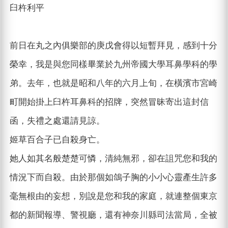
臼杵利平
前日在丸之內俱樂部的庚戊會得以短暫拜見，感到十分
榮幸，我是與您同樣畢業於九州帝國大學耳鼻學科的學
弟。去年，也就是昭和八年的六月上旬，在橫濱市宮崎
町開始掛上臼杵耳鼻科的招牌，突然冒昧寄出這封信
函，失禮之處還請見諒。
姬草百合子已自殺身亡。
她人如其名般楚楚可憐，清純無邪，卻在詛咒您和我的
情況下而自殺。由於那個如鴿子胸的小小心靈產生許多
毫無根由的妄想，別說是您和我的家庭，就連整個東京
都的新聞報導、警視廳，還有神奈川縣司法當局，全被