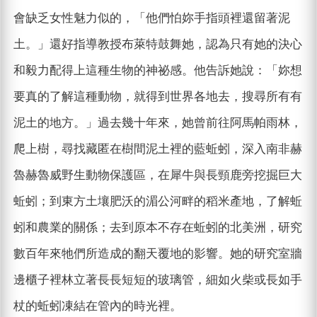
會缺乏女性魅力似的，「他們怕妳手指頭裡還留著泥
土。」還好指導教授布萊特鼓舞她，認為只有她的決心
和毅力配得上這種生物的神祕感。他告訴她說：「妳想
要真的了解這種動物，就得到世界各地去，搜尋所有有
泥土的地方。」過去幾十年來，她曾前往阿馬帕雨林，
爬上樹，尋找藏匿在樹間泥土裡的藍蚯蚓，深入南非赫
魯赫魯威野生動物保護區，在犀牛與長頸鹿旁挖掘巨大
蚯蚓；到東方土壤肥沃的湄公河畔的稻米產地，了解蚯
蚓和農業的關係；去到原本不存在蚯蚓的北美洲，研究
數百年來牠們所造成的翻天覆地的影響。她的研究室牆
邊櫃子裡林立著長長短短的玻璃管，細如火柴或長如手
杖的蚯蚓凍結在管內的時光裡。