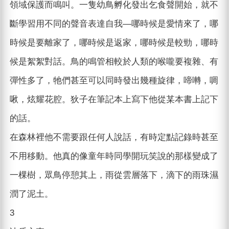
領域保護而鳴叫。一隻幼鳥孵化發出乞食聲開始，就不
斷學習用不同的聲音表達自我—哪時候是愛情來了，哪
時候是要離家了，哪時候是返家，哪時候是較勁，哪時
候是絮絮對話。鳥的鳴管相較於人類的喉嚨要複雜、有
彈性多了，牠們甚至可以同時發出幾種旋律，啼囀，啁
啾，炫耀花腔。狄子在筆記本上寫下他從某本書上記下
的話。
在森林裡他不需要跟任何人說話，有時定點記錄時甚至
不用移動。他真的像童年時同學開玩笑說的那樣變成了
一棵樹，眾鳥停憩其上，雨從雲層落下，滴下的雨珠濕
潤了泥土。
3