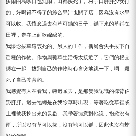
多雨的島嶼再也無雨，田都快死了。村子口胖胖少女打
的，好喝得不得了的綜合果汁也關了店，因為沒有水果
可以收。我懷念過去有草可鋤的日子，鋤下來的草鋪在
田裡，走在上面軟綿綿的。
我懷念拔草這該死的、累人的工作，偶爾會失手拔下自
己種的作物。作物與雜草生活得太接近了，它們的根交
纏在一起。拔到自己的作物時心會突地跳一下，啊，殺
死了自己養育的。
我感覺有人在看我，轉過頭去，是那隻我認識的棕背伯
勞胖胖。過去牠總是在我除草時出現，等著吃從草裡或
土裡被我挖出來的昆蟲。我帶著愧意對牠說，抱歉沒有
雨，所以沒有草可以拔，沒有地可以鋤，因此也沒有蚱