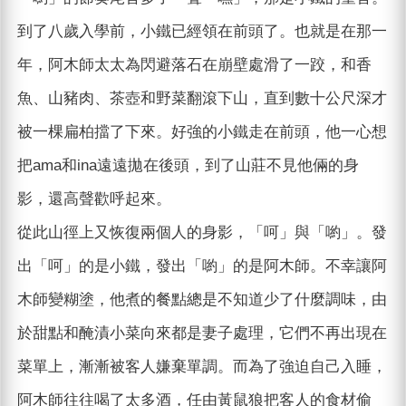
到了八歲入學前，小鐵已經領在前頭了。也就是在那一
年，阿木師太太為閃避落石在崩壁處滑了一跤，和香
魚、山豬肉、茶壺和野菜翻滾下山，直到數十公尺深才
被一棵扁柏擋了下來。好強的小鐵走在前頭，他一心想
把ama和ina遠遠拋在後頭，到了山莊不見他倆的身
影，還高聲歡呼起來。
從此山徑上又恢復兩個人的身影，「呵」與「喲」。發
出「呵」的是小鐵，發出「喲」的是阿木師。不幸讓阿
木師變糊塗，他煮的餐點總是不知道少了什麼調味，由
於甜點和醃漬小菜向來都是妻子處理，它們不再出現在
菜單上，漸漸被客人嫌棄單調。而為了強迫自己入睡，
阿木師往往喝了太多酒，任由黃鼠狼把客人的食材偷