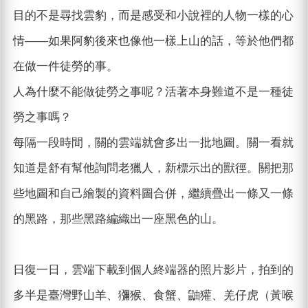
目的不是尋找雲豹，而是感受和小說裡的人物一樣的心
情――如果阿豹後來也像他一樣上山的話，等於他們都
在做一件徒勞的事。
人為什麼不能做徒勞之事呢？活著本身難道不是一種徒
勞之事嗎？
每隔一段時間，關的雲端就會多出一批地圖。關一看就
知道是舒有幫他詢問老獵人，新標示出的獸徑。關把那
些地圖和自己繪製的資料圖合併，繼續疊出一條又一條
的黑路，那些黑路編織出一座黑色的山。
日復一日，雲端下載到個人終端器的照片影片，拍到的
多半是臺灣野山羊、獼猴、食蟹、鼬獾、羌仔虎（黃喉