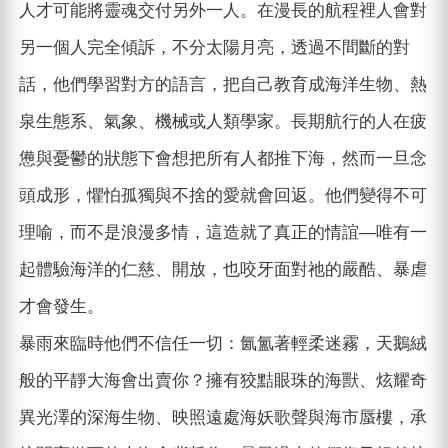
人才可能將靈魂交付另外一人。在漫長的航程裡人會對
另一個人完全傾訴，不分太陽月亮，透過不間斷的對
話，他們學習對方的語言，把自己教育成海洋生物、熱
泉生態系、氣象、機械或人類學家。長期航行的人在疲
憊與憂鬱的狀態下會想把所有人都推下海，然而一旦念
頭成形，懼怕孤獨與不捨的愛就會回返。他們變得不可
理喻，而不是浪漫多情，這造就了真正的情誼—唯有一
起體驗海洋的仁慈、開放，也咬牙面對祂的嚴酷、暴虐
才會發生。
暴雨來臨時他們不信任一切：氤氳著輕柔迷霧，天鵝絨
般的平靜大海會出賣你？擁有狡黠眼珠的海獸、炫耀奇
異光澤的深海生物、映照遠處海妖歌聲與海市蜃樓，承