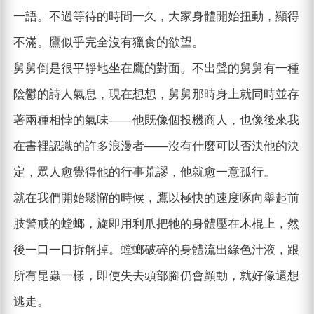
一語。不過等待的時間一久，大家身體開始扭動，顯得
不滿。鷹似乎完全沒有獵食的欲望。
舅舅倒是很平靜地坐在鷹的對面。不出聲的舅舅有一種
陰鬱的詩人氣息，現在想想，舅舅那時身上就同時並存
著兩種相悖的氣味――他既像個投機商人，也像後來我
在書裡認識的許多浪漫者――沒有什麼可以否決他的決
定，眾人愈覺得他的行事荒謬，他就愈一意孤行。
就在我們開始鬆懈的時候，鷹以極快的速度啄向舉起前
肢警戒的螳螂，旋即用利爪把牠的身體壓在木棍上，然
後一口一口拆解掉。螳螂破碎的身體流出綠色汁液，跟
所有昆蟲一樣，即使失去頭部腳仍會顫動，就好像還想
逃走。