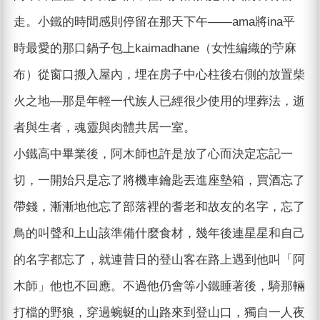
走。小鐵的時間感則停留在那天下午――ama將ina平
時最愛的那口鍋子包上kaimadhane（女性編織的苧麻
布）從窗口搬入屋內，埋在房子中心柱後右側的放置柴
火之地—那是年輕一代族人已經很少使用的埋葬法，逝
者與生者，魂靈與肉體共居一室。
小鐵高中畢業後，阿木師也許是放了心而決定忘記一
切，一開始只是忘了將機車鑰匙丟進座墊箱，買酒忘了
帶錢，漸漸地他忘了部落裡的耆老和故友的名字，忘了
鳥的叫聲和上山該準備什麼食材，幾年後連星星和自己
的名字都忘了，就連昔日的登山客在路上遇到他叫「阿
木師」他也不回應。不過他仍會等小鐵睡著後，騎那輛
打檔的野狼，穿過蜿蜒的山路來到登山口，獨自一人夜