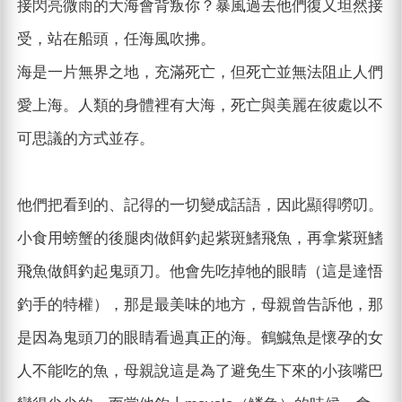
接閃亮微雨的大海會背叛你？暴風過去他們復又坦然接
受，站在船頭，任海風吹拂。
海是一片無界之地，充滿死亡，但死亡並無法阻止人們
愛上海。人類的身體裡有大海，死亡與美麗在彼處以不
可思議的方式並存。
他們把看到的、記得的一切變成話語，因此顯得嘮叨。
小食用螃蟹的後腿肉做餌釣起紫斑鰭飛魚，再拿紫斑鰭
飛魚做餌釣起鬼頭刀。他會先吃掉牠的眼睛（這是達悟
釣手的特權），那是最美味的地方，母親曾告訴他，那
是因為鬼頭刀的眼睛看過真正的海。鶴鱵魚是懷孕的女
人不能吃的魚，母親說這是為了避免生下來的小孩嘴巴