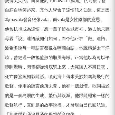
變得尖尖的。而當他釣上mavala（鱗魚）的時候，會
自顧自地笑起來。其他人學會了達悟語才知道，這是因
為mavala發音很像vala，而vala是女性陰部的意思。
他曾抗拒成為達悟，想一輩子留在城市裡，過去他只聽
母親「說」達悟該如何如何，而今他正在「做」達悟。
波希多說每一種語言都像在喃喃自語，他說橫越太平洋
時，曾經過一段搖籃般的順風海域。正當他以為可以平
靜睡覺時，閃電卻從海底劈上來，大霧讓人不辨日夜，
死亡像鯊魚如影隨形。頃刻海上傳來美妙如鷗鳥飛行的
歌聲，使用的語言前所未聞，他卻一聽就懂。歌詞描述
的是一個島嶼的生成、繁衍與毀滅。他跟隨繩索一樣的
歌聲航行，直到島的故事說盡，才發現自己已回航道。
「那歌聲和我沒見過的母親聲音很像。」