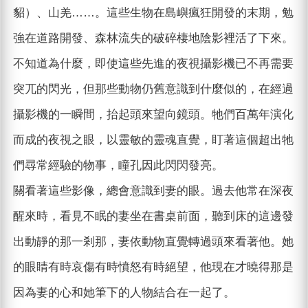
貂）、山羌……。這些生物在島嶼瘋狂開發的末期，勉
強在道路開發、森林流失的破碎棲地陰影裡活了下來。
不知道為什麼，即使這些先進的夜視攝影機已不再需要
突兀的閃光，但那些動物仍舊意識到什麼似的，在經過
攝影機的一瞬間，抬起頭來望向鏡頭。牠們百萬年演化
而成的夜視之眼，以靈敏的靈魂直覺，盯著這個超出牠
們尋常經驗的物事，瞳孔因此閃閃發亮。
關看著這些影像，總會意識到妻的眼。過去他常在深夜
醒來時，看見不眠的妻坐在書桌前面，聽到床的這邊發
出動靜的那一剎那，妻依動物直覺轉過頭來看著他。她
的眼睛有時哀傷有時憤怒有時絕望，他現在才曉得那是
因為妻的心和她筆下的人物結合在一起了。