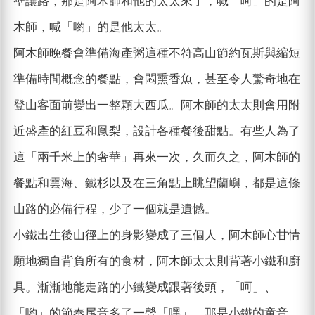
壁讓路，那是阿木師和他的太太來了，喊「呵」的是阿
木師，喊「喲」的是他太太。
阿木師晚餐會準備海產粥這種不符高山節約瓦斯與縮短
準備時間概念的餐點，會悶熏香魚，甚至令人驚奇地在
登山客面前變出一整顆大西瓜。阿木師的太太則會用附
近盛產的紅豆和鳳梨，設計各種餐後甜點。有些人為了
這「兩千米上的奢華」再來一次，久而久之，阿木師的
餐點和雲海、鐵杉以及在三角點上眺望蘭嶼，都是這條
山路的必備行程，少了一個就是遺憾。
小鐵出生後山徑上的身影變成了三個人，阿木師心甘情
願地獨自背負所有的食材，阿木師太太則背著小鐵和廚
具。漸漸地能走路的小鐵變成跟著後頭，「呵」、
「喲」的節奏尾音多了一聲「嘿」，那是小鐵的童音。