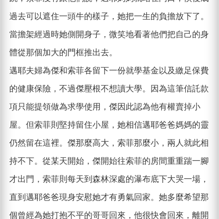
過去可以遮住一頭牛的樣子，她把一生的負擔放下了。
當擔架經過時她側開身子，微笑地看著他們把自己的身
體從那個加大的門框推出去。
邁耶夫婦為傑和索菲各留下一份就學基金以及繳足保費
的健康保險，不過傑壓根不想讀大學。因為這筆信託款
項只能提領做為求學使用，傑因此認為他有權賣掉小
屋。但索菲則堅持留住小屋，她相信邁耶爸爸媽媽的靈
仍然留在這裡。傑那麼高大，索菲那麼小，兩人就此相
持不下。從某天開始，傑開始往索菲的房間重重踹一腳
才出門，索菲則每天到森林深處的瀑布底下大哭一場，
直到邁耶爸爸現身安慰她才有勇氣回家。她多麼希望那
個曾經為她打抱不平的哥哥回來，他很快會回來，離開