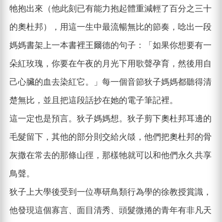
牠抱出來（他此刻已有能力抱起體重減輕了百分之三十
的奧杜邦），用這一生中最流暢無比的節奏，唸出一段
媽媽書架上一本書裡王爾德的句子：「如果你想要有一
朵紅玫瑰，你要在午夜的月光下用歌聲孕育，然後用自
己心臟的血去染紅它。」每一個音節狄子媽媽都聽得清
楚無比，並且把這段話抄在她的電子筆記裡。
這一定也是預言。狄子媽媽想。狄子剪下奧杜邦耳邊的
毛髮留下，其他的部分則交給火燄，他們把奧杜邦的骨
灰撒在常去的那條山徑，那樣牠就可以和他們永久共享
鳥聲。
狄子上大學後受到一位專研鳥類行為學的徐教授賞識，
他發現這個寡言、面目清秀、頭髮微捲的青年有非凡天