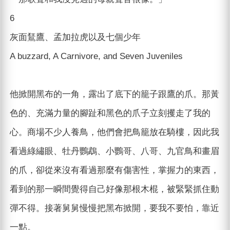
6
灰面鵟鷹、孟加拉虎以及七個少年
A buzzard, A Carnivore, and Seven Juveniles
他掀開黑布的一角，露出了底下的籠子跟鷹的爪。那黃
色的、充滿力量的腳趾和黑色的爪子立刻攫走了我的
心。商場不少人養鳥，他們會把鳥籠放在騎樓，因此我
看過綠繡眼、牡丹鸚鵡、小鸚哥、八哥、九官鳥和畫眉
的爪，卻從來沒有看過那麼有傷害性，掌握力的東西，
看到的那一瞬間覺得自己好像那根木棍，被緊緊抓住動
彈不得。接著舅舅慢慢把黑布掀開，要我不要怕，靠近
一點。