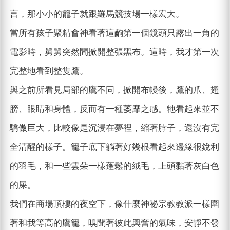
言，那小小的籠子就跟羅馬競技場一樣宏大。
當所有孩子聚精會神看著這齣第一個鏡頭只露出一角的
電影時，舅舅突然間掀開整張黑布。這時，我才第一次
完整地看到整隻鷹。
與之前所看見局部的鷹不同，掀開布幔後，鷹的爪、翅
膀、眼睛和身體，反而有一種萎靡之感。牠看起來並不
驕傲巨大，比較像是沉浸在夢裡，縮著脖子，還沒有完
全清醒的樣子。籠子底下躺著好幾根看起來邊緣很銳利
的羽毛，和一些雲朵一樣蓬鬆的絨毛，上頭黏著灰白色
的屎。
我們在商場頂樓的夜空下，像什麼神祕宗教教派一樣圍
著和我等高的鷹籠，嗅聞著彼此興奮的氣味，安靜不發