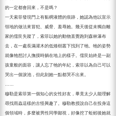
的一定都會回來，不是嗎？
一天索菲發現門上有黏稠液體的痕跡，她認為他以宣示
領地的做法來冒犯、威脅、羞辱她。幾天後從未獨自離
家的儒艮失蹤了，索菲以她的動物直覺跑到森林瀑布
去，在一處長滿灌木的低矮樹叢下找到了牠。牠的姿勢
就像牠想討人撫摸時躺在地上的樣子。儒艮始終是一副
孩童般的面容，讓人忘了牠的年紀，索菲以為自己可以
哭出一個淚池，但此刻她一點都哭不出來。
……
穆勒是索菲第一個知心的女性好友，畢竟太少人能理解
尋找雨蟲這樣的古怪興趣了。穆勒教授說自己在投身這
個領域時，多麼被男性同學鄙視，好像挖了蚯蚓後她就