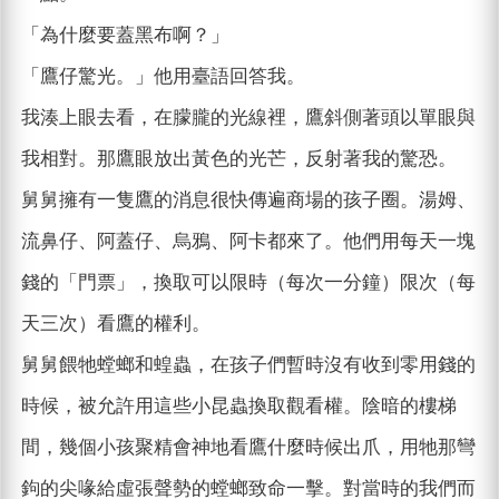
「為什麼要蓋黑布啊？」
「鷹仔驚光。」他用臺語回答我。
我湊上眼去看，在朦朧的光線裡，鷹斜側著頭以單眼與
我相對。那鷹眼放出黃色的光芒，反射著我的驚恐。
舅舅擁有一隻鷹的消息很快傳遍商場的孩子圈。湯姆、
流鼻仔、阿蓋仔、烏鴉、阿卡都來了。他們用每天一塊
錢的「門票」，換取可以限時（每次一分鐘）限次（每
天三次）看鷹的權利。
舅舅餵牠螳螂和蝗蟲，在孩子們暫時沒有收到零用錢的
時候，被允許用這些小昆蟲換取觀看權。陰暗的樓梯
間，幾個小孩聚精會神地看鷹什麼時候出爪，用牠那彎
鉤的尖喙給虛張聲勢的螳螂致命一擊。對當時的我們而