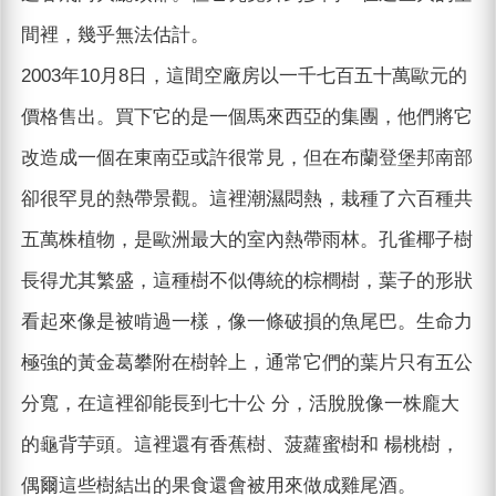
間裡，幾乎無法估計。
2003年10月8日，這間空廠房以一千七百五十萬歐元的
價格售出。買下它的是一個馬來西亞的集團，他們將它
改造成一個在東南亞或許很常見，但在布蘭登堡邦南部
卻很罕見的熱帶景觀。這裡潮濕悶熱，栽種了六百種共
五萬株植物，是歐洲最大的室內熱帶雨林。孔雀椰子樹
長得尤其繁盛，這種樹不似傳統的棕櫚樹，葉子的形狀
看起來像是被啃過一樣，像一條破損的魚尾巴。生命力
極強的黃金葛攀附在樹幹上，通常它們的葉片只有五公
分寬，在這裡卻能長到七十公 分，活脫脫像一株龐大
的龜背芋頭。這裡還有香蕉樹、菠蘿蜜樹和 楊桃樹，
偶爾這些樹結出的果食還會被用來做成雞尾酒。