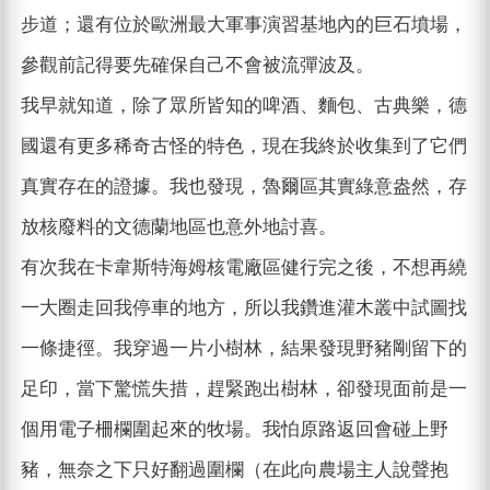
步道；還有位於歐洲最大軍事演習基地內的巨石墳場，
參觀前記得要先確保自己不會被流彈波及。
我早就知道，除了眾所皆知的啤酒、麵包、古典樂，德
國還有更多稀奇古怪的特色，現在我終於收集到了它們
真實存在的證據。我也發現，魯爾區其實綠意盎然，存
放核廢料的文德蘭地區也意外地討喜。
有次我在卡韋斯特海姆核電廠區健行完之後，不想再繞
一大圈走回我停車的地方，所以我鑽進灌木叢中試圖找
一條捷徑。我穿過一片小樹林，結果發現野豬剛留下的
足印，當下驚慌失措，趕緊跑出樹林，卻發現面前是一
個用電子柵欄圍起來的牧場。我怕原路返回會碰上野
豬，無奈之下只好翻過圍欄（在此向農場主人說聲抱