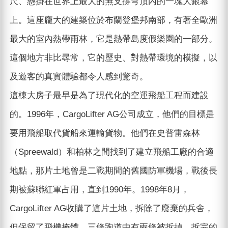
尺、懸掛在世界上最大的無支撐穹頂內的一塊大銀幕
上。這座龐大的建築位於布蘭登堡邦南部，有著全歐洲
最大的室內熱帶雨林，它是熱帶島度假樂園的一部分。
這個地方非比尋常，它的歷史、對熱帶環境的模擬，以
及遊客的真實體驗都令人感到驚奇。
這棟大房子最早是為了現代化的空運飛船工程而建設
的。1996年，CargoLifter AG公司成立，他們的目標是
要用飛船取代貨船來運輸貨物。他們在史普雷森林
（Spreewald）和柏林之間找到了建立飛船工廠的合適
地點，那片土地曾是二戰期間的舊國防軍機場，戰後長
期被蘇聯紅軍占用，直到1990年。1998年8月，
CargoLifter AG收購了這片土地，拆除了廢棄的兵舍，
但保留了飛機掩體。三條跑道中有兩條被拆掉，拆完的