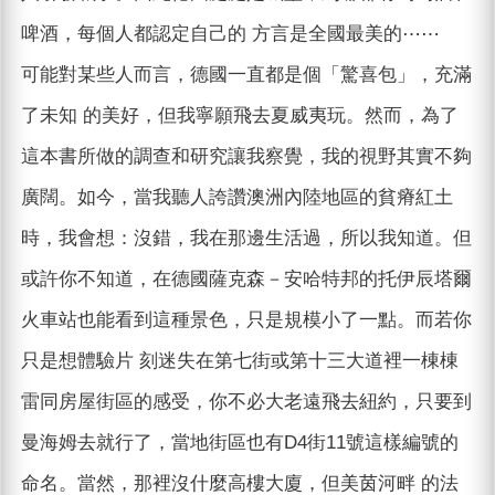
啤酒，每個人都認定自己的 方言是全國最美的⋯⋯
可能對某些人而言，德國一直都是個「驚喜包」，充滿
了未知 的美好，但我寧願飛去夏威夷玩。然而，為了
這本書所做的調查和研究讓我察覺，我的視野其實不夠
廣闊。如今，當我聽人誇讚澳洲內陸地區的貧瘠紅土
時，我會想：沒錯，我在那邊生活過，所以我知道。但
或許你不知道，在德國薩克森－安哈特邦的托伊辰塔爾
火車站也能看到這種景色，只是規模小了一點。而若你
只是想體驗片 刻迷失在第七街或第十三大道裡一棟棟
雷同房屋街區的感受，你不必大老遠飛去紐約，只要到
曼海姆去就行了，當地街區也有D4街11號這樣編號的
命名。當然，那裡沒什麼高樓大廈，但美茵河畔 的法