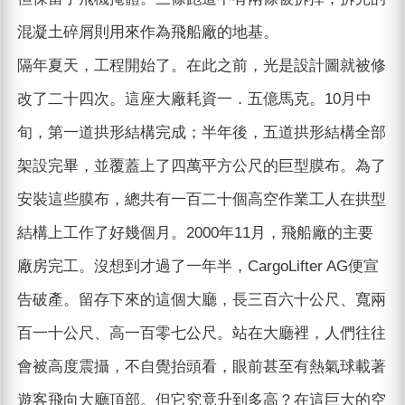
混凝土碎屑則用來作為飛船廠的地基。
隔年夏天，工程開始了。在此之前，光是設計圖就被修
改了二十四次。這座大廠耗資一．五億馬克。10月中
旬，第一道拱形結構完成；半年後，五道拱形結構全部
架設完畢，並覆蓋上了四萬平方公尺的巨型膜布。為了
安裝這些膜布，總共有一百二十個高空作業工人在拱型
結構上工作了好幾個月。2000年11月，飛船廠的主要
廠房完工。沒想到才過了一年半，CargoLifter AG便宣
告破產。留存下來的這個大廳，長三百六十公尺、寬兩
百一十公尺、高一百零七公尺。站在大廳裡，人們往往
會被高度震攝，不自覺抬頭看，眼前甚至有熱氣球載著
遊客飛向大廳頂部。但它究竟升到多高？在這巨大的空