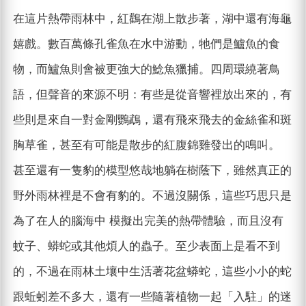
在這片熱帶雨林中，紅鸛在湖上散步著，湖中還有海龜
嬉戲。數百萬條孔雀魚在水中游動，牠們是鱸魚的食
物，而鱸魚則會被更強大的鯰魚獵捕。四周環繞著鳥
語，但聲音的來源不明：有些是從音響裡放出來的，有
些則是來自一對金剛鸚鵡，還有飛來飛去的金絲雀和斑
胸草雀，甚至有可能是散步的紅腹錦雞發出的鳴叫。
甚至還有一隻豹的模型悠哉地躺在樹蔭下，雖然真正的
野外雨林裡是不會有豹的。不過沒關係，這些巧思只是
為了在人的腦海中 模擬出完美的熱帶體驗，而且沒有
蚊子、蟒蛇或其他煩人的蟲子。至少表面上是看不到
的，不過在雨林土壤中生活著花盆蟒蛇，這些小小的蛇
跟蚯蚓差不多大，還有一些隨著植物一起「入駐」的迷