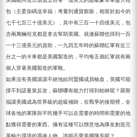
美國總共送出價值五百零一億美元的超級豪華軍援大禮
包（主委加碼送幸福：考量到通貨膨脹，相當於如今的
七千七百三十億美元），其中有三百一十四億美元，包
含兩萬輛坦克都是拿去幫助英國。就連蘇聯也得到一百
一十三億美元的資助，一九四五年時的蘇聯紅軍有近三
分之一的卡車都是美國製造的，平均每五個紅軍就有兩
個人穿著美國製造的軍靴。
如果沒有美國源源不絕地給同盟國成員輸血，英國可能
撐不到諾曼第反攻，蘇聯哪有能力打得到柏林呢？羅斯
福讓美國成為世界級的超級補師，在戰爭的後期裡，全
球各地的軍隊與平民幾乎可以在需要的時間和需要的地
點獲得需要的東西。擁有這種可以愜意地為隊友創造完
美輸出環境的靈魂人物，誰能不愛美國隊長呢？