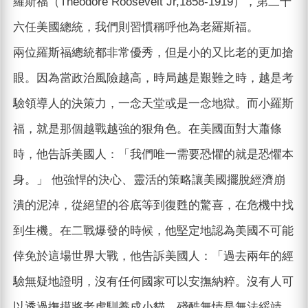
羅斯福（Theodore Roosevelt Jr,1858-1919），第二十
六任美國總統，我們則習慣稱呼他為老羅斯福。
兩位羅斯福總統都非常優秀，但是小的又比老的更加搶
眼。因為當政治風險越高，時局越是艱難之時，越是考
驗領導人的決策力，一念天堂或是一念地獄。而小羅斯
福，就是那個越戰越強的狠角色。在美國面對大蕭條
時，他告訴美國人：「我們唯一需要恐懼的就是恐懼本
身。」 他強悍的決心、靈活的策略讓美國擺脫經濟崩
潰的泥淖，從絕望的谷底等到復甦的驚喜，在危機中找
到生機。在二戰爆發的時候，他堅定地認為美國不可能
倖免於這場世界大戰，他告訴美國人：「過去兩年的經
驗無疑地證明，沒有任何國家可以安撫納粹。沒有人可
以透過撫摸將老虎馴養成小貓。殘酷無情是無法綏靖