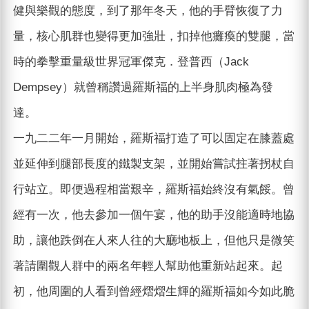
健與樂觀的態度，到了那年冬天，他的手臂恢復了力
量，核心肌群也變得更加強壯，扣掉他癱瘓的雙腿，當
時的拳擊重量級世界冠軍傑克．登普西（Jack
Dempsey）就曾稱讚過羅斯福的上半身肌肉極為發
達。
一九二二年一月開始，羅斯福打造了可以固定在膝蓋處
並延伸到腿部長度的鐵製支架，並開始嘗試拄著拐杖自
行站立。即便過程相當艱辛，羅斯福始終沒有氣餒。曾
經有一次，他去參加一個午宴，他的助手沒能適時地協
助，讓他跌倒在人來人往的大廳地板上，但他只是微笑
著請圍觀人群中的兩名年輕人幫助他重新站起來。起
初，他周圍的人看到曾經熠熠生輝的羅斯福如今如此脆