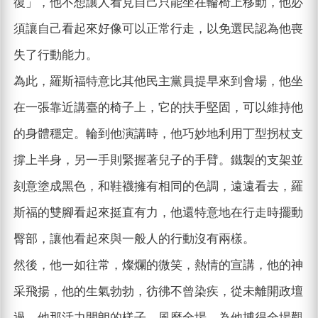
復」，他不想讓人看見自己只能坐在輪椅上移動，他必
須讓自己看起來好像可以正常行走，以免選民認為他喪
失了行動能力。
為此，羅斯福特意比其他民主黨員提早來到會場，他坐
在一張靠近講臺的椅子上，它的扶手堅固，可以維持他
的身體穩定。輪到他演講時，他巧妙地利用丁型拐杖支
撐上半身，另一手則緊握著兒子的手臂。鐵製的支架並
刻意塗成黑色，和鞋襪擁有相同的色調，遠遠看去，羅
斯福的雙腳看起來挺直有力，他還特意地在行走時擺動
臀部，讓他看起來與一般人的行動沒有兩樣。
然後，他一如往常，燦爛的微笑，熱情的宣講，他的神
采飛揚，他的生氣勃勃，彷彿不曾染疾，從未離開政壇
過。他那活力開朗的樣子，風靡全場，為他博得全場觀