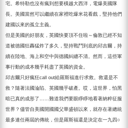
宅。希特勒也沒有瘋到想要橫越大西洋，電爆美國隊
長。美國當然可以繼續在家裡吃爆米花看戲，堅持他們
建國以來的孤立主義。
但是美國的好朋友，英國快要頂不住啦～倫敦已經不知
道被德國狂轟猛炸了多久，堅持戰鬥到底的邱吉爾，持
續在陸地、海上和空中與德國糾纏不清。然而，這些軍
事行動的成本幾乎耗盡了英國的資金。
邱吉爾只好瘋狂call out給羅斯福進行求救。救還是不
救？隨著法國淪陷、英國幾乎破產。哎，這世界，怕黑
暗已真的成形了……難道我們要眼睜睜地看著納粹征服
世界？儘管自美國開國國父華盛頓以來，就存在著總統
最多連任兩屆的傳統，但是羅斯福還是決定在一九四○