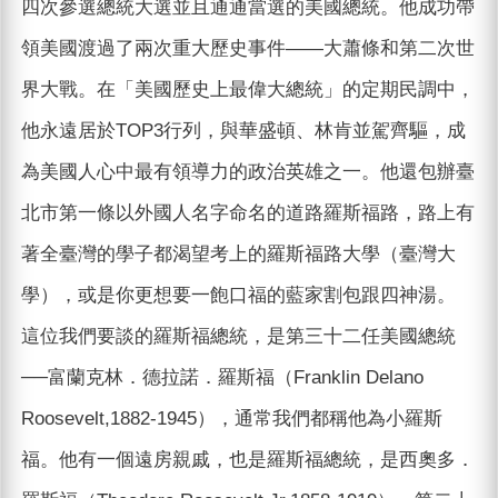
四次參選總統大選並且通通當選的美國總統。他成功帶
領美國渡過了兩次重大歷史事件——大蕭條和第二次世
界大戰。在「美國歷史上最偉大總統」的定期民調中，
他永遠居於TOP3行列，與華盛頓、林肯並駕齊驅，成
為美國人心中最有領導力的政治英雄之一。他還包辦臺
北市第一條以外國人名字命名的道路羅斯福路，路上有
著全臺灣的學子都渴望考上的羅斯福路大學（臺灣大
學），或是你更想要一飽口福的藍家割包跟四神湯。
這位我們要談的羅斯福總統，是第三十二任美國總統
──富蘭克林．德拉諾．羅斯福（Franklin Delano
Roosevelt,1882-1945），通常我們都稱他為小羅斯
福。他有一個遠房親戚，也是羅斯福總統，是西奧多．