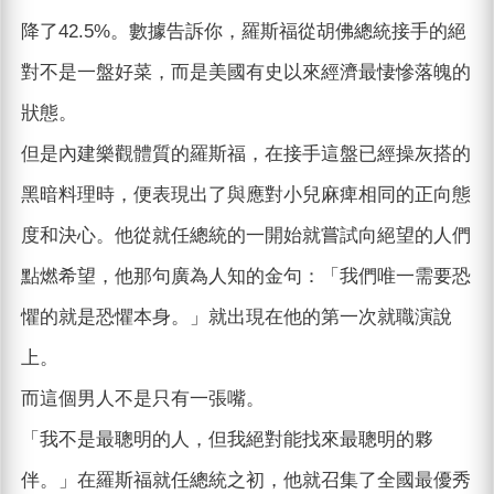
降了42.5%。數據告訴你，羅斯福從胡佛總統接手的絕
對不是一盤好菜，而是美國有史以來經濟最悽慘落魄的
狀態。
但是內建樂觀體質的羅斯福，在接手這盤已經操灰搭的
黑暗料理時，便表現出了與應對小兒麻痺相同的正向態
度和決心。他從就任總統的一開始就嘗試向絕望的人們
點燃希望，他那句廣為人知的金句：「我們唯一需要恐
懼的就是恐懼本身。」就出現在他的第一次就職演說
上。
而這個男人不是只有一張嘴。
「我不是最聰明的人，但我絕對能找來最聰明的夥
伴。」在羅斯福就任總統之初，他就召集了全國最優秀