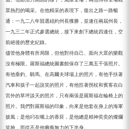
眾熱烈的喝采。在他精采的表現下，復出之路一路暢
通：一九二八年競選紐約州長獲勝，並連任兩屆州長，
一九三二年正式參選總統，接下來創下總統四連任，空
前絕後的歷史紀錄。
儘管他身體有所局限，但他對待自己、面向大眾的樂觀
沒有極限。羅斯福總統圖書館保存了三萬五千張照片。
有他垂釣、騎馬、在高爾夫球場上的照片，有他手扶著
汽車和孩子一起說笑的照片，有他拄著拐杖和賓客在白
宮外的草坪談天的照片，只有兩張是羅斯福在輪椅上的
照片。我們對羅斯福的印象，向來是他套在身上的海軍
披風；是他叼在嘴上的香菸，是他總是精神奕奕的燦爛
笑臉，而從不是他癱瘓無力的下半身。