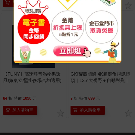
加入購物車
加入購物車
TOP
5
TOP
6
【FUNY】高速靜音渦輪循環
GKI耀麟國際 4K超廣角視訊鏡
風扇(桌立/壁掛多場合均適用)
頭｜125°大視野＋自動對焦｜
會議/直播/線上教學專用｜USB
免驅動＋附腳架
84
折
特價
1090
元
7
折
特價
699
元
加入購物車
加入購物車