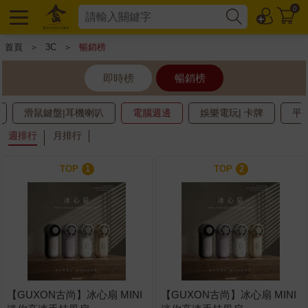
0
首頁
＞
3C
＞
暢銷榜
即時榜
暢銷榜
滑鼠鍵盤|耳機喇叭
電腦週邊
娛樂電玩| 卡牌
平
週排行
月排行
TOP
1
TOP
2
【GUXON古尚】冰心扇 MINI
【GUXON古尚】冰心扇 MINI