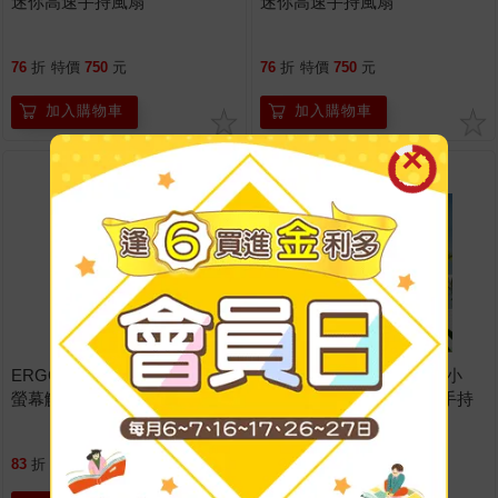
迷你高速手持風扇
迷你高速手持風扇
76
折
特價
750
元
76
折
特價
750
元
加入購物車
加入購物車
TOP
3
TOP
4
ERGOLINK人因 DR20 彩色大
【Crayon Shin-chan 蠟筆小
螢幕觸控可擴充 DSP數位降噪
新】官方授權 TF05 高速手持
無損錄音筆
風扇
83
折
特價
1890
元
特價
690
元