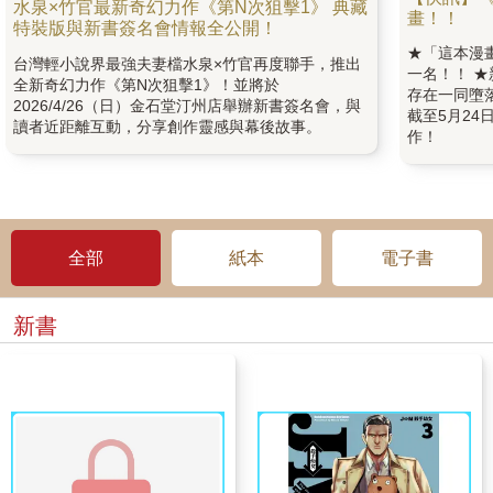
水泉×竹官最新奇幻力作《第N次狙擊1》 典藏
畫！！
特裝版與新書簽名會情報全公開！
★「這本漫
台灣輕小說界最強夫妻檔水泉×竹官再度聯手，推出
一名！！ 
全新奇幻力作《第N次狙擊1》！並將於
存在一同墮
2026/4/26（日）金石堂汀州店舉辦新書簽名會，與
截至5月24
讀者近距離互動，分享創作靈感與幕後故事。
作！
全部
紙本
電子書
新書