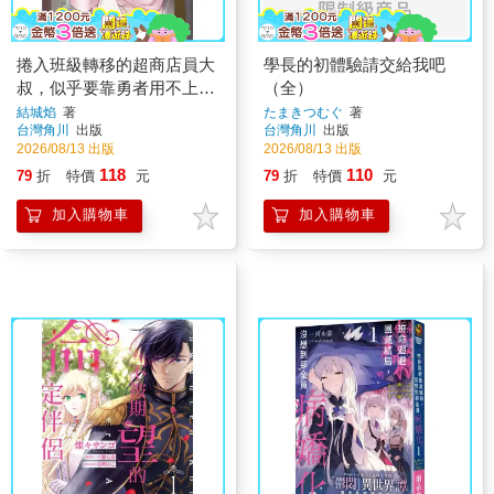
捲入班級轉移的超商店員大
學長的初體驗請交給我吧
叔，似乎要靠勇者用不上的
（全）
剩餘技能變成最強。 （１）
結城焰
著
たまきつむぐ
著
台灣角川
出版
台灣角川
出版
2026/08/13 出版
2026/08/13 出版
118
110
79
折
特價
元
79
折
特價
元
加入購物車
加入購物車