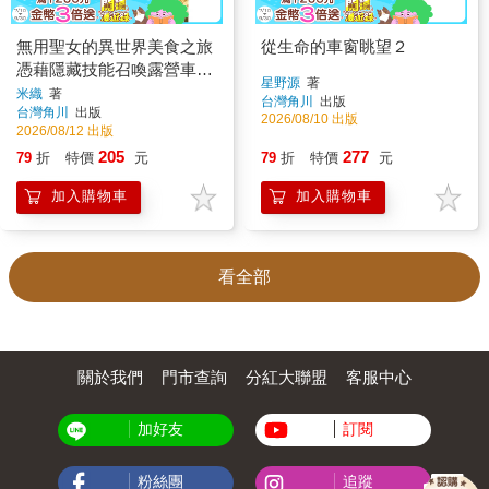
無用聖女的異世界美食之旅
從生命的車窗眺望２
憑藉隱藏技能召喚露營車
星野源
著
（２）
米織
著
台灣角川
出版
台灣角川
出版
2026/08/10 出版
2026/08/12 出版
205
277
79
折
特價
元
79
折
特價
元
加入購物車
加入購物車
看全部
關於我們
門市查詢
分紅大聯盟
客服中心
加好友
訂閱
粉絲團
追蹤