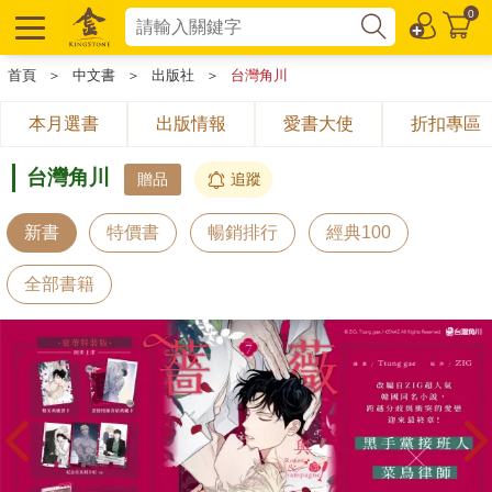
0
首頁
＞
中文書
＞
出版社
＞
台灣角川
本月選書
出版情報
愛書大使
折扣專區
台灣角川
贈品
追蹤
新書
特價書
暢銷排行
經典100
全部書籍