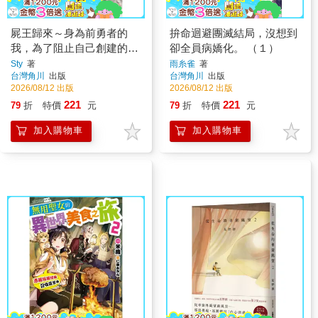
屍王歸來～身為前勇者的
拚命迴避團滅結局，沒想到
我，為了阻止自己創建的中
卻全員病嬌化。 （１）
二祕密結社，再度被召喚到
Sty
著
雨糸雀
著
台灣角川
出版
台灣角川
出版
異世界～（２）
2026/08/12 出版
2026/08/12 出版
221
221
79
折
特價
元
79
折
特價
元
加入購物車
加入購物車