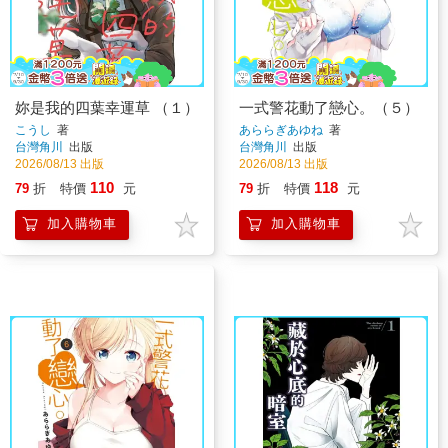
妳是我的四葉幸運草 （１）
一式警花動了戀心。（５）
こうし
著
あららぎあゆね
著
台灣角川
出版
台灣角川
出版
2026/08/13 出版
2026/08/13 出版
110
118
79
折
特價
元
79
折
特價
元
加入購物車
加入購物車