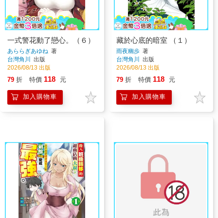
一式警花動了戀心。（６）
藏於心底的暗室 （１）
あららぎあゆね
著
雨夜幽歩
著
台灣角川
出版
台灣角川
出版
2026/08/13 出版
2026/08/13 出版
118
118
79
折
特價
元
79
折
特價
元
加入購物車
加入購物車