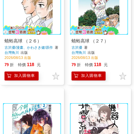
蜻蛉高球 （２６）
蜻蛉高球 （２７）
古沢優/漫畫、かわさき健/原作
著
古沢優
著
台灣角川
出版
台灣角川
出版
2026/08/13 出版
2026/08/13 出版
118
118
79
折
特價
元
79
折
特價
元
加入購物車
加入購物車