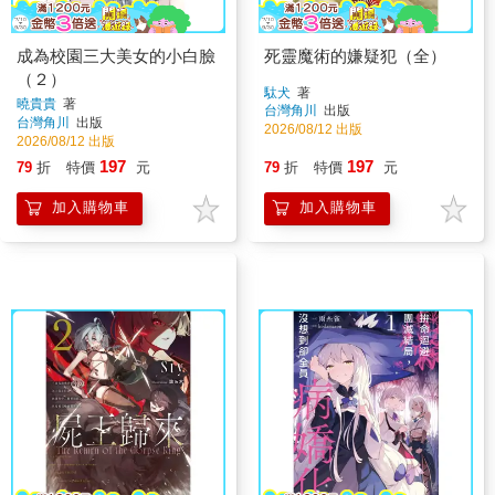
成為校園三大美女的小白臉
死靈魔術的嫌疑犯（全）
（２）
駄犬
著
曉貴貴
著
台灣角川
出版
台灣角川
出版
2026/08/12 出版
2026/08/12 出版
197
197
79
折
特價
元
79
折
特價
元
加入購物車
加入購物車