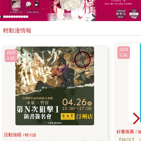
輕動漫情報
2024
2026
5.24
3.20
好書推薦
/ 
活動強檔
/ 輕小說
【快訊】