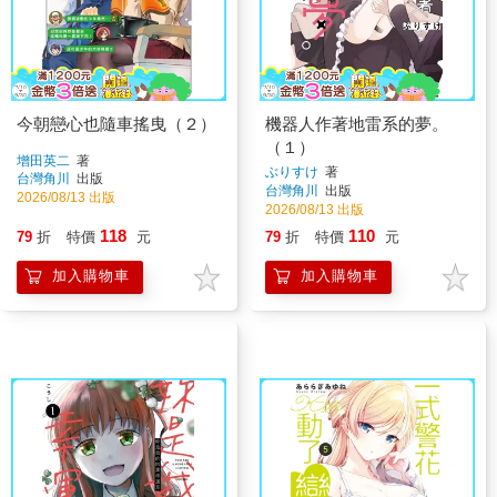
今朝戀心也隨車搖曳（２）
機器人作著地雷系的夢。
（１）
增田英二
著
ぶりすけ
著
台灣角川
出版
台灣角川
出版
2026/08/13 出版
2026/08/13 出版
118
110
79
折
特價
元
79
折
特價
元
加入購物車
加入購物車