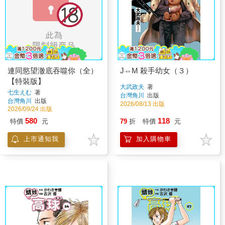
連同慾望澈底吞噬你（全）
J⇔M 殺手幼女（３）
【特裝版】
大武政夫
著
七生えむ
著
台灣角川
出版
台灣角川
出版
2026/08/13 出版
2026/09/24 出版
580
118
特價
元
79
折
特價
元
上市通知我
加入購物車