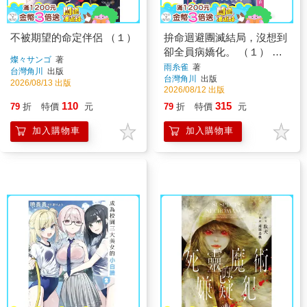
不被期望的命定伴侶 （１）
拚命迴避團滅結局，沒想到
卻全員病嬌化。 （１） 首
燦々サンゴ
著
刷特裝版
雨糸雀
著
台灣角川
出版
台灣角川
出版
2026/08/13 出版
2026/08/12 出版
110
315
79
折
特價
元
79
折
特價
元
加入購物車
加入購物車