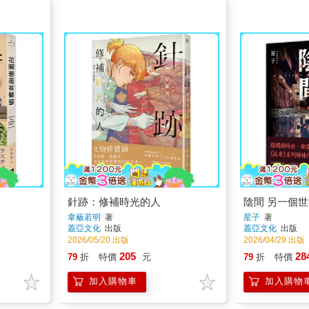
針跡：修補時光的人
陰間 另一個
韋蘺若明
著
星子
著
蓋亞文化
出版
蓋亞文化
出版
2026/05/20 出版
2026/04/29 出版
205
28
79
折
特價
元
79
折
特價
加入購物車
加入購物