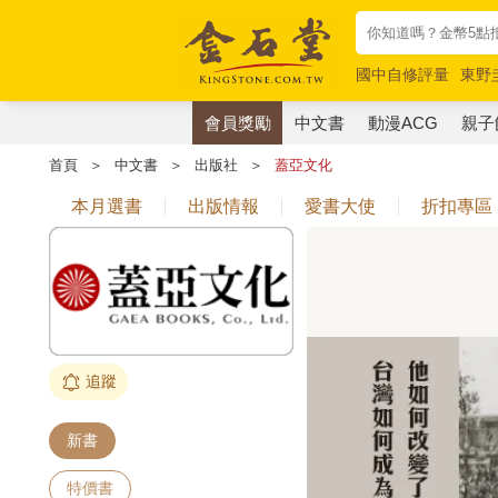
國中自修評量
東野
唯紅花綻放
奧德賽
會員獎勵
中文書
動漫ACG
親子
首頁
＞
中文書
＞
出版社
＞
蓋亞文化
本月選書
出版情報
愛書大使
折扣專區
追蹤
新書
特價書