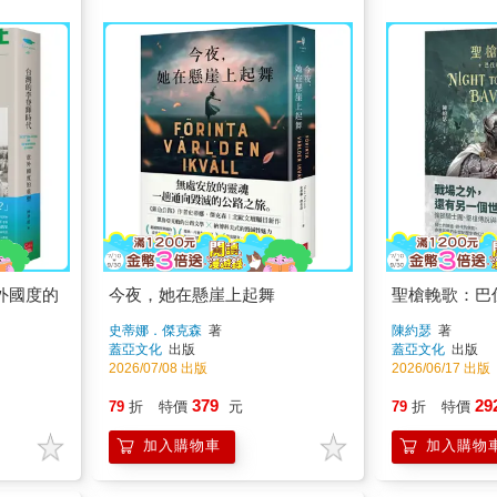
外國度的
今夜，她在懸崖上起舞
聖槍輓歌：巴
史蒂娜．傑克森
著
陳約瑟
著
蓋亞文化
出版
蓋亞文化
出版
2026/07/08 出版
2026/06/17 出版
379
29
79
折
特價
元
79
折
特價
加入購物車
加入購物