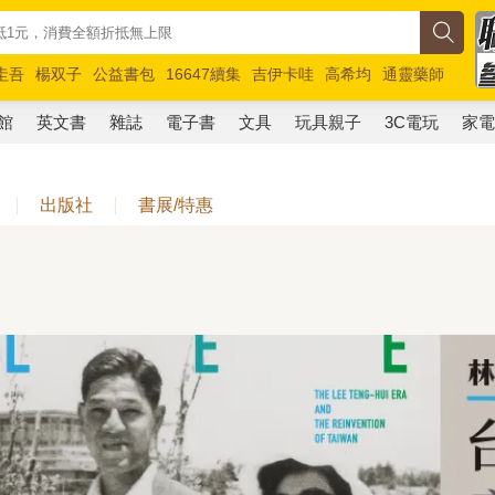
圭吾
楊双子
公益書包
16647續集
吉伊卡哇
高希均
通靈藥師
路邊攤新作
馬斯克
玩具總動員5
超慢跑
館
英文書
雜誌
電子書
文具
玩具親子
3C電玩
家
出版社
書展/特惠