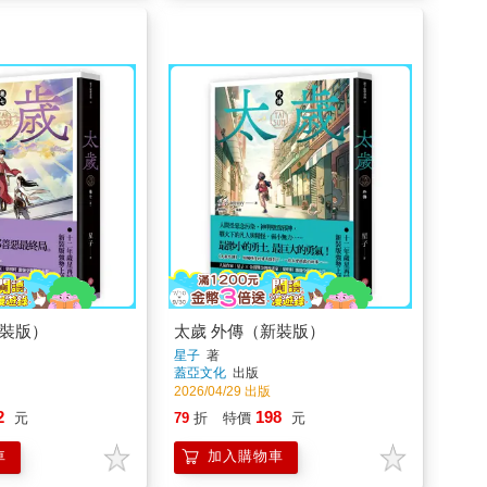
新裝版）
太歲 外傳（新裝版）
星子
著
蓋亞文化
出版
2026/04/29 出版
2
198
元
79
折
特價
元
車
加入購物車