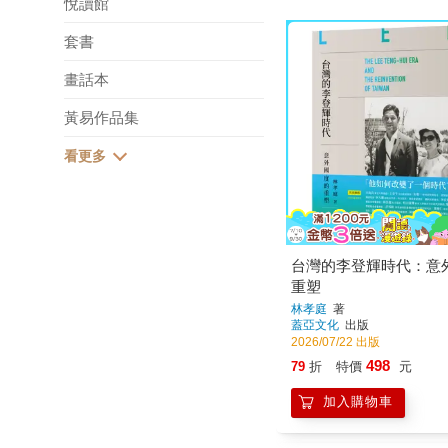
悅讀館
套書
畫話本
黃易作品集
台灣的李登輝時代：意
重塑
林孝庭
著
蓋亞文化
出版
2026/07/22 出版
498
79
折
特價
元
加入購物車