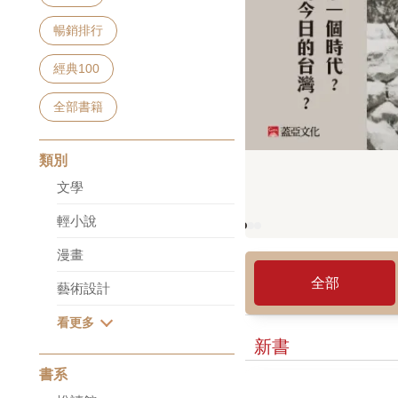
暢銷排行
經典100
全部書籍
類別
文學
輕小說
漫畫
全部
藝術設計
新書
書系