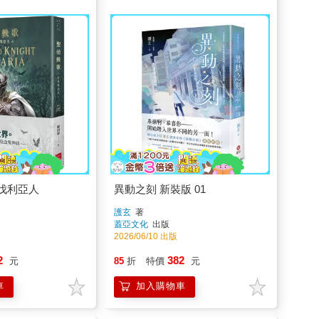
伐利亞人
異動之刻 新裝版 01
護玄
著
蓋亞文化
出版
2026/06/10 出版
2
382
元
85
折
特價
元
車
加入購物車