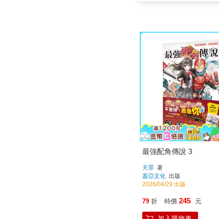
最強配角傳說 3
天罪
著
蓋亞文化
出版
2026/04/29 出版
245
79
折
特價
元
加入購物車