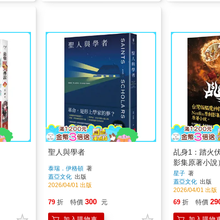
聖人與學者
乩身1：踏火伏魔
影集原著小說
泰瑞．伊格頓
著
星子
著
蓋亞文化
出版
蓋亞文化
出版
2026/04/01 出版
2026/04/01 出版
300
29
79
折
特價
元
69
折
特價
加入購物車
加入購物