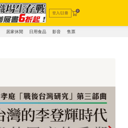
0
登入/註冊
電
居家休閒
日用食品
影音
售票