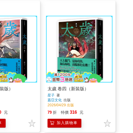
新裝版）
太歲 卷四（新裝版）
星子
著
蓋亞文化
出版
2026/04/29 出版
0
316
元
79
折
特價
元
車
加入購物車