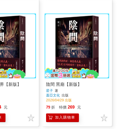
世界【新版】
陰間 黑廟【新版】
星子
著
蓋亞文化
出版
2026/04/29 出版
4
269
元
79
折
特價
元
車
加入購物車