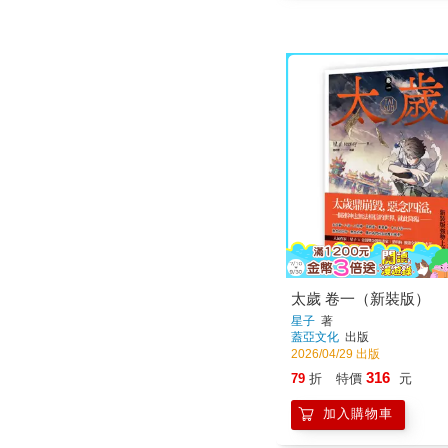
太歲 卷一（新裝版）
星子
著
蓋亞文化
出版
2026/04/29 出版
316
79
折
特價
元
加入購物車