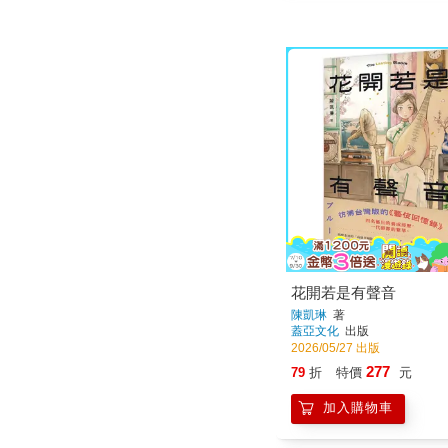
花開若是有聲音
陳凱琳
著
蓋亞文化
出版
2026/05/27 出版
277
79
折
特價
元
加入購物車