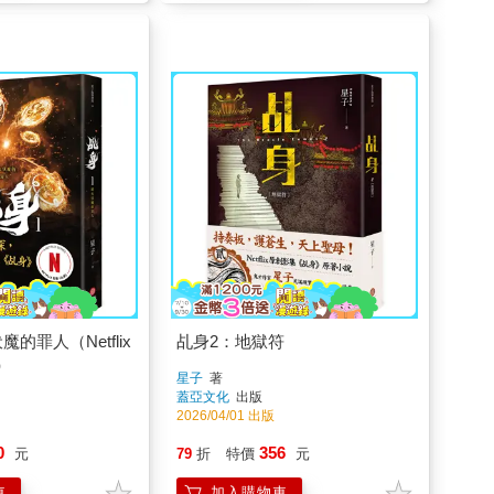
的罪人（Netflix
乩身2：地獄符
）
星子
著
蓋亞文化
出版
2026/04/01 出版
0
356
元
79
折
特價
元
車
加入購物車