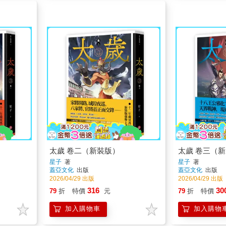
太歲 卷二（新裝版）
太歲 卷三（
星子
著
星子
著
蓋亞文化
出版
蓋亞文化
出版
2026/04/29 出版
2026/04/29 出版
316
30
79
折
特價
元
79
折
特價
加入購物車
加入購物