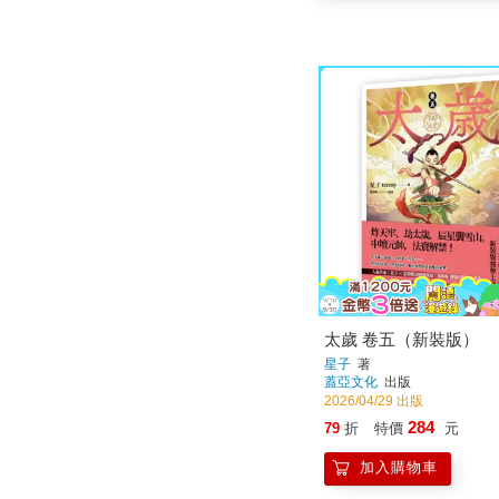
太歲 卷五（新裝版）
星子
著
蓋亞文化
出版
2026/04/29 出版
284
79
折
特價
元
加入購物車