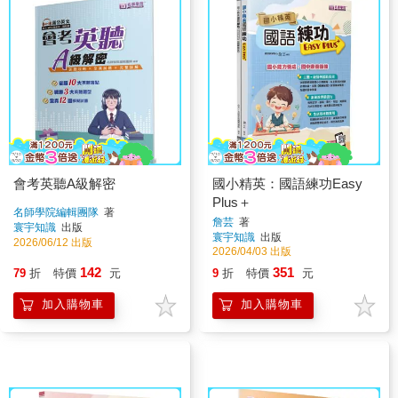
會考英聽A級解密
國小精英：國語練功Easy
Plus＋
名師學院編輯團隊
著
詹芸
著
寰宇知識
出版
寰宇知識
出版
2026/06/12 出版
2026/04/03 出版
142
351
79
折
特價
元
9
折
特價
元
加入購物車
加入購物車