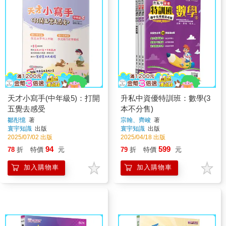
天才小寫手(中年級5)：打開
升私中資優特訓班：數學(3
五覺去感受
本不分售)
鄒彤憶
著
宗翰、齊峻
著
寰宇知識
出版
寰宇知識
出版
2025/07/02 出版
2025/04/18 出版
94
599
78
折
特價
元
79
折
特價
元
加入購物車
加入購物車