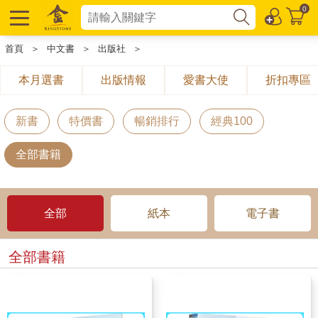
0
首頁
＞
中文書
＞
出版社
＞
本月選書
出版情報
愛書大使
折扣專區
新書
特價書
暢銷排行
經典100
全部書籍
全部
紙本
電子書
全部書籍