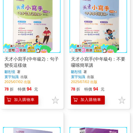
天才小寫手(中年級2)：句子
天才小寫手(中年級4)：不要
變長這樣做
囉嗦簡單講
鄒彤憶
著
鄒彤憶
著
寰宇知識
出版
寰宇知識
出版
2025/07/02 出版
2025/07/02 出版
94
94
78
折
特價
元
78
折
特價
元
加入購物車
加入購物車