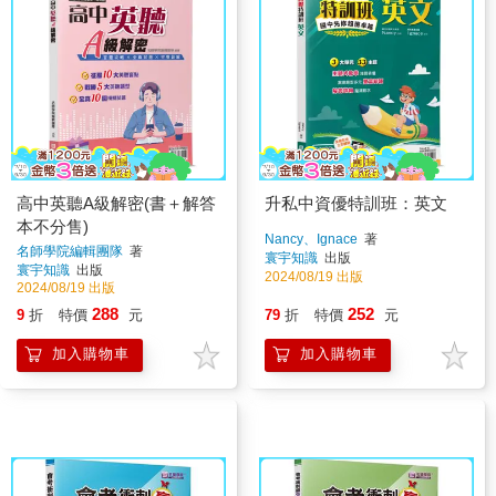
高中英聽A級解密(書＋解答
升私中資優特訓班：英文
本不分售)
Nancy、Ignace
著
名師學院編輯團隊
著
寰宇知識
出版
寰宇知識
出版
2024/08/19 出版
2024/08/19 出版
288
252
9
折
特價
元
79
折
特價
元
加入購物車
加入購物車