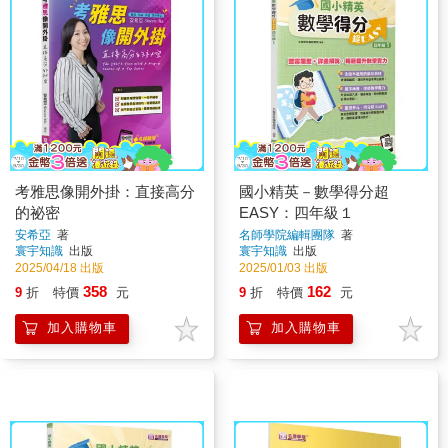
考雅思像開外掛：直接高分
國小精英－數學得分超
的祕密
EASY：四年級１
安希亞
著
名師學院編輯團隊
著
寰宇知識
出版
寰宇知識
出版
2025/04/18 出版
2025/01/03 出版
358
162
9
折
特價
元
9
折
特價
元
加入購物車
加入購物車