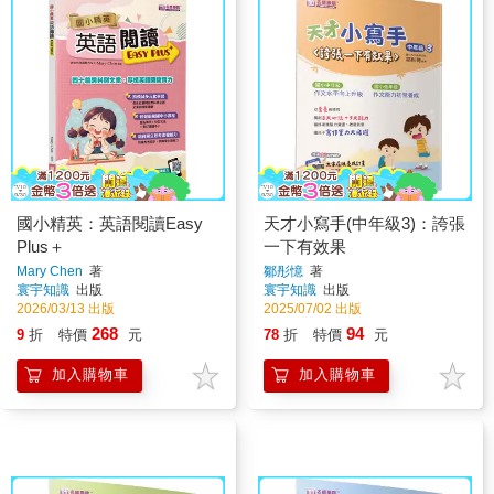
國小精英：英語閱讀Easy
天才小寫手(中年級3)：誇張
Plus＋
一下有效果
Mary Chen
著
鄒彤憶
著
寰宇知識
出版
寰宇知識
出版
2026/03/13 出版
2025/07/02 出版
268
94
9
折
特價
元
78
折
特價
元
加入購物車
加入購物車