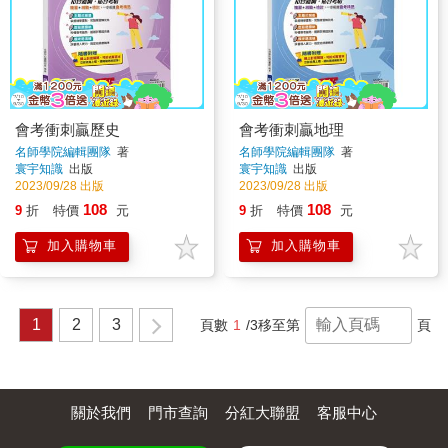
會考衝刺贏歷史
會考衝刺贏地理
名師學院編輯團隊
著
名師學院編輯團隊
著
寰宇知識
出版
寰宇知識
出版
2023/09/28 出版
2023/09/28 出版
108
108
9
折
特價
元
9
折
特價
元
加入購物車
加入購物車
1
2
3
頁數
1
/3
移至第
頁
關於我們
門市查詢
分紅大聯盟
客服中心