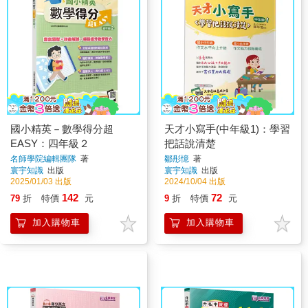
國小精英－數學得分超
天才小寫手(中年級1)：學習
EASY：四年級２
把話說清楚
名師學院編輯團隊
著
鄒彤憶
著
寰宇知識
出版
寰宇知識
出版
2025/01/03 出版
2024/10/04 出版
142
72
79
折
特價
元
9
折
特價
元
加入購物車
加入購物車