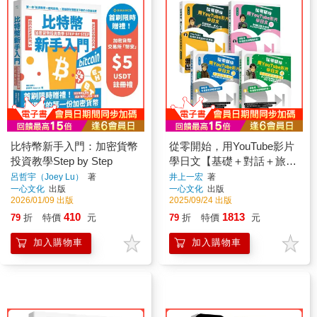
比特幣新手入門：加密貨幣
從零開始，用YouTube影片
投資教學Step by Step
學日文【基礎＋對話＋旅遊
+閱讀4冊套書】
呂哲宇（Joey Lu）
著
井上一宏
著
一心文化
出版
一心文化
出版
2026/01/09 出版
2025/09/24 出版
410
1813
79
折
特價
元
79
折
特價
元
加入購物車
加入購物車