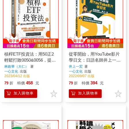
槓桿ETF投資法：用50正2
從零開始，用YouTube影片
輕鬆打敗0050&0056，提早
學日文：日語名師井上一宏
退休
為零基礎自學者設計的22堂
林政華（大仁）
著
井上一宏
著
一心文化
出版
一心文化
出版
線上影音課
2023/04/12 出版
2022/09/07 出版
458
394
79
折
特價
元
79
折
特價
元
加入購物車
加入購物車