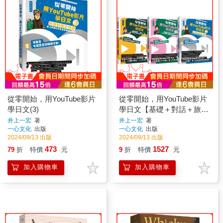
從零開始，用YouTube影片
從零開始，用YouTube影片
學日文(3)
學日文【基礎＋對話＋旅遊
1-3冊套書】
井上一宏
著
井上一宏
著
一心文化
出版
一心文化
出版
2024/09/13 出版
2024/09/13 出版
473
1527
79
折
特價
元
9
折
特價
元
加入購物車
加入購物車