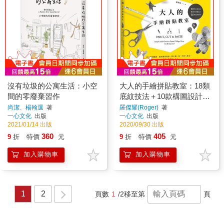
沒有垃圾的公寓生活：小空
大人的手繪拼貼教室：18類
間的零廢棄習作
底紋技法＋10款構圖設計＋
25種造型練習，從0開始的7
尚潔、楊翰選
著
羅傑耀(Roger)
著
一心文化
出版
一心文化
出版
堂紓壓創意課！
2021/01/14 出版
2020/09/30 出版
360
405
9
折
特價
元
9
折
特價
元
加入購物車
加入購物車
1
2
頁數
1
/2
移至第
頁