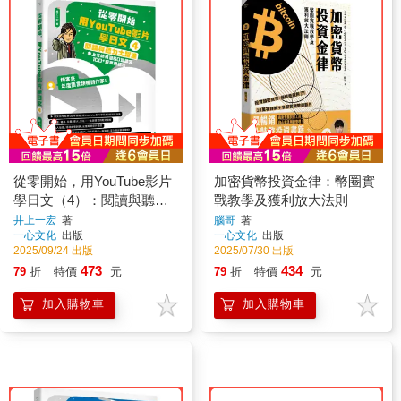
從零開始，用YouTube影片
加密貨幣投資金律：幣圈實
學日文（4）：閱讀與聽力
戰教學及獲利放大法則
大躍進，井上老師精選60篇
井上一宏
著
腦哥
著
一心文化
出版
一心文化
出版
課文&100⁺超實用語法
2025/09/24 出版
2025/07/30 出版
473
434
79
折
特價
元
79
折
特價
元
加入購物車
加入購物車