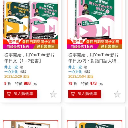
從零開始，用YouTube影片
從零開始，用YouTube影片
學日文【1＋2套書】
學日文(2)：對話口語大特
訓，井上老師的12堂免費線
井上一宏
著
井上一宏
著
一心文化
出版
一心文化
出版
上課程
2023/12/29 出版
2023/10/04 出版
988
473
9
折
特價
元
79
折
特價
元
加入購物車
加入購物車