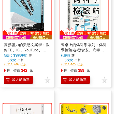
高影響力的美感文案學：教
餐桌上的偽科學系列：偽科
你FB、IG、YouTube、
學檢驗站-從食安、病毒到
LINE上寫出品味變現金的18
保健食品，頂尖醫學期刊評
我是文案(黃思齊)
著
林慶順
著
一心文化
出版
一心文化
出版
個精準技巧
審的50個有問必答
2021/07/07 出版
2021/04/27 出版
342
359
9
折
特價
元
9
折
特價
元
加入購物車
加入購物車