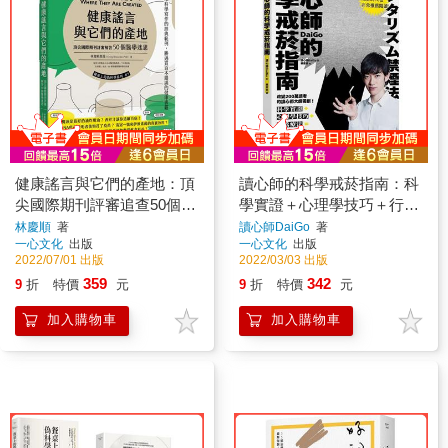
健康謠言與它們的產地：頂
讀心師的科學戒菸指南：科
尖國際期刊評審追查50個醫
學實證＋心理學技巧＋行為
學迷思
療法
林慶順
著
讀心師DaiGo
著
一心文化
出版
一心文化
出版
2022/07/01 出版
2022/03/03 出版
359
342
9
折
特價
元
9
折
特價
元
加入購物車
加入購物車