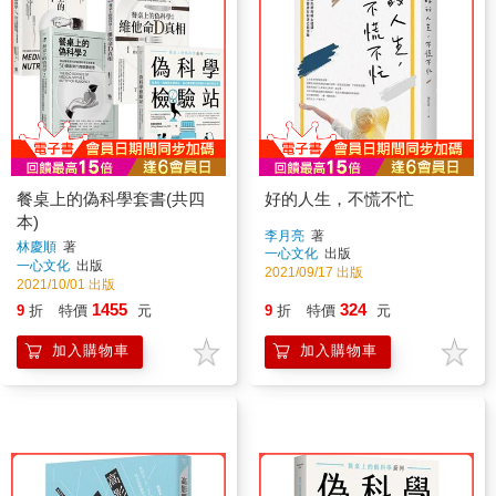
餐桌上的偽科學套書(共四
好的人生，不慌不忙
本)
李月亮
著
林慶順
著
一心文化
出版
一心文化
出版
2021/09/17 出版
2021/10/01 出版
1455
324
9
折
特價
元
9
折
特價
元
加入購物車
加入購物車