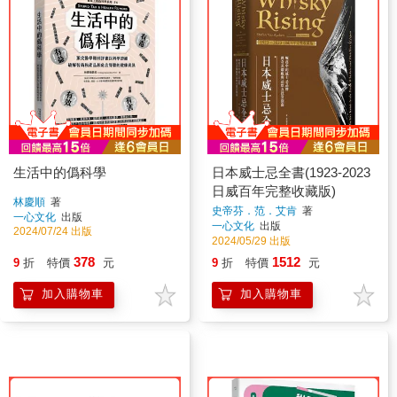
生活中的僞科學
日本威士忌全書(1923-2023
日威百年完整收藏版)
林慶順
著
史帝芬．范．艾肯
著
一心文化
出版
一心文化
出版
2024/07/24 出版
2024/05/29 出版
378
1512
9
折
特價
元
9
折
特價
元
加入購物車
加入購物車