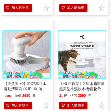
加入購物車
加入購物車
【正負零 ±0】IPX7高防水
【±0 正負零】2.5L水箱容量
電動清潔刷 (XJR-J010)
超美型小溪飲水機/寵物飲水
機 (XDF-KP30)
2580
2090
特價
元
81
折
特價
元
2990
加入購物車
加入購物車