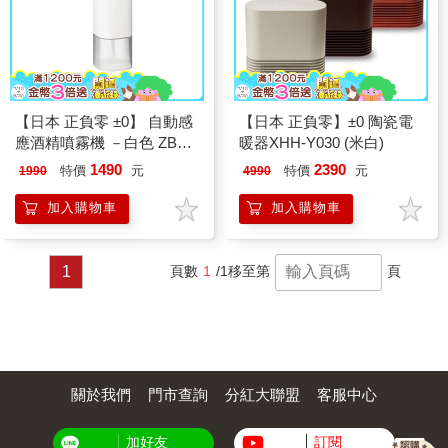
【日本 正負零 ±0】 自動感
【日本 正負零】±0 陶瓷電
應酒精噴霧機 －白色 ZBD
暖器XHH-Y030 (米白)
－E010
1490
2390
特價
元
特價
元
1990
4990
加入購物車
加入購物車
1
頁數
1
/1
移至第
頁
關於我們
門市查詢
分紅大聯盟
客服中心
加好友
訂閱