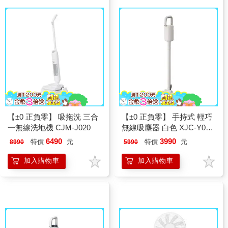
【±0 正負零】 吸拖洗 三合
【±0 正負零】 手持式 輕巧
一無線洗地機 CJM-J020
無線吸塵器 白色 XJC-Y011
(Y010改款)
6490
3990
特價
元
特價
元
8990
5990
加入購物車
加入購物車